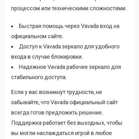
процессом или техническими сложностями.
Быстрая помощь через Vavada вход на
официальном сайте.
Доступ к Vavada зеркало для удобного
входа в случае блокировки.
Надежное Vavada рабочее зеркало для
стабильного доступа.
Если у вас возникнут трудности, не
забывайте, что Vavada официальный сайт
всегда готов предложить решение.
Поддержка работает без выходных, чтобы
вы могли наслаждаться игрой в любое