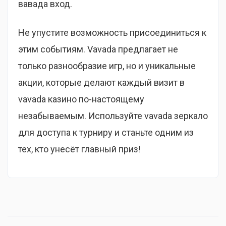
вавада вход.
Не упустите возможность присоединиться к
этим событиям. Vavada предлагает не
только разнообразие игр, но и уникальные
акции, которые делают каждый визит в
vavada казино по-настоящему
незабываемым. Используйте vavada зеркало
для доступа к турниру и станьте одним из
тех, кто унесёт главный приз!