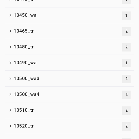
10450_wa
1
10465_tr
2
10480_tr
2
10490_wa
1
10500_wa3
2
10500_wa4
2
10510_tr
2
10520_tr
2