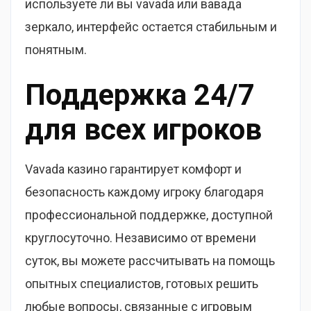
используете ли вы vavada или вавада
зеркало, интерфейс остается стабильным и
понятным.
Поддержка 24/7
для всех игроков
Vavada казино гарантирует комфорт и
безопасность каждому игроку благодаря
профессиональной поддержке, доступной
круглосуточно. Независимо от времени
суток, вы можете рассчитывать на помощь
опытных специалистов, готовых решить
любые вопросы, связанные с игровым