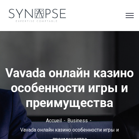
Vavada онлайн казино
особенности игры и
преимущества
Accueil
Business
Vavada онлайн казино особенности игры и