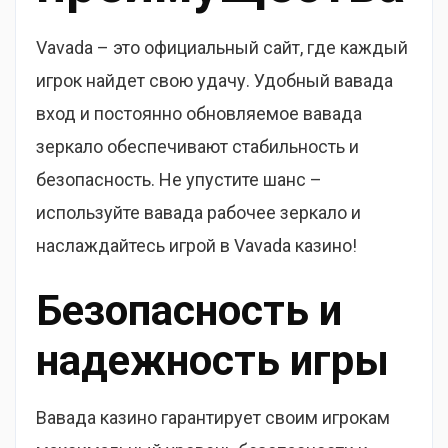
Vavada – это официальный сайт, где каждый
игрок найдет свою удачу. Удобный вавада
вход и постоянно обновляемое вавада
зеркало обеспечивают стабильность и
безопасность. Не упустите шанс –
используйте вавада рабочее зеркало и
наслаждайтесь игрой в Vavada казино!
Безопасность и
надежность игры
Вавада казино гарантирует своим игрокам