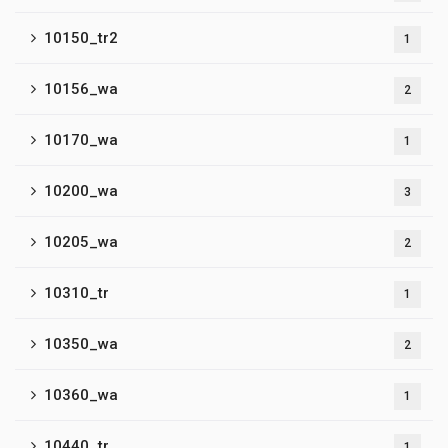
10150_tr2
1
10156_wa
2
10170_wa
1
10200_wa
3
10205_wa
2
10310_tr
1
10350_wa
2
10360_wa
1
10440_tr
1