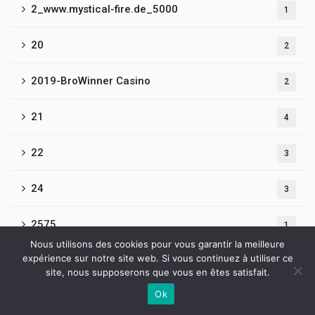
2_www.mystical-fire.de_5000
1
20
2
2019-BroWinner Casino
2
21
4
22
3
24
3
2575
1
Nous utilisons des cookies pour vous garantir la meilleure
expérience sur notre site web. Si vous continuez à utiliser ce
26
2
site, nous supposerons que vous en êtes satisfait.
Ok
2626
2
Contactez-nous