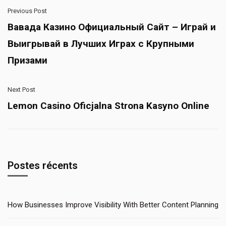
Previous Post
Вавада Казино Официальный Сайт – Играй и
Выигрывай в Лучших Играх с Крупными
Призами
Next Post
Lemon Casino Oficjalna Strona Kasyno Online
Postes récents
How Businesses Improve Visibility With Better Content Planning