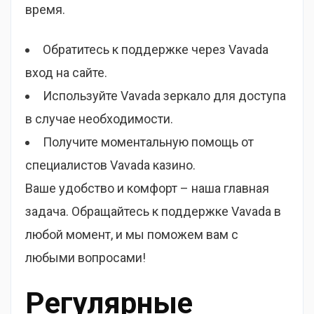
время.
Обратитесь к поддержке через Vavada
вход на сайте.
Используйте Vavada зеркало для доступа
в случае необходимости.
Получите моментальную помощь от
специалистов Vavada казино.
Ваше удобство и комфорт – наша главная
задача. Обращайтесь к поддержке Vavada в
любой момент, и мы поможем вам с
любыми вопросами!
Регулярные