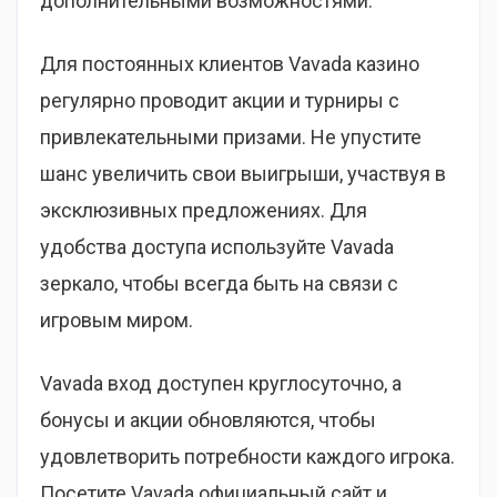
дополнительными возможностями.
Для постоянных клиентов Vavada казино
регулярно проводит акции и турниры с
привлекательными призами. Не упустите
шанс увеличить свои выигрыши, участвуя в
эксклюзивных предложениях. Для
удобства доступа используйте Vavada
зеркало, чтобы всегда быть на связи с
игровым миром.
Vavada вход доступен круглосуточно, а
бонусы и акции обновляются, чтобы
удовлетворить потребности каждого игрока.
Посетите Vavada официальный сайт и