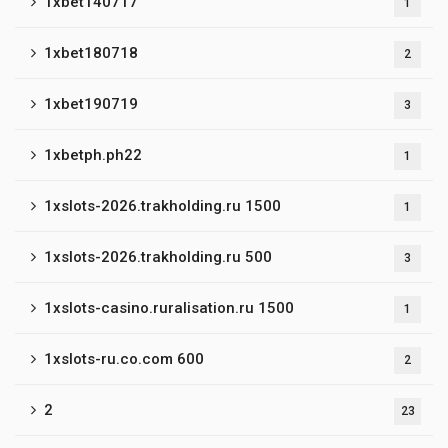
1xbet140717
1
1xbet180718
2
1xbet190719
3
1xbetph.ph22
1
1xslots-2026.trakholding.ru 1500
1
1xslots-2026.trakholding.ru 500
3
1xslots-casino.ruralisation.ru 1500
1
1xslots-ru.co.com 600
2
2
23