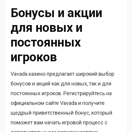
Бонусы и акции
для новых и
постоянных
игроков
Vavada казино предлагает широкий выбор
бонусов и акций как для новых, так и для
постоянных игроков. Регистрируйтесь на
официальном сайте Vavada и получите
щедрый приветственный бонус, который
поможет вам начать игровой процесс с