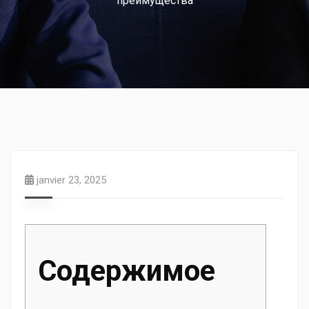
преимущества
janvier 23, 2025
Содержимое