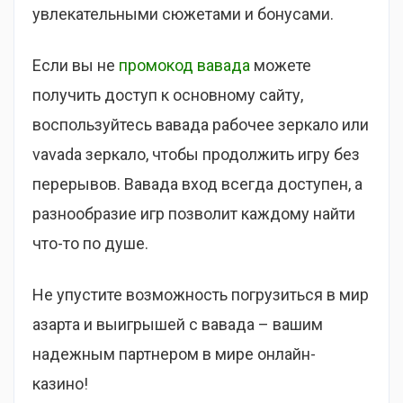
увлекательными сюжетами и бонусами.
Если вы не
промокод вавада
можете
получить доступ к основному сайту,
воспользуйтесь вавада рабочее зеркало или
vavada зеркало, чтобы продолжить игру без
перерывов. Вавада вход всегда доступен, а
разнообразие игр позволит каждому найти
что-то по душе.
Не упустите возможность погрузиться в мир
азарта и выигрышей с вавада – вашим
надежным партнером в мире онлайн-
казино!