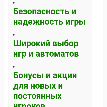
Безопасность и
надежность игры
Широкий выбор
игр и автоматов
Бонусы и акции
для новых и
постоянных
игроков