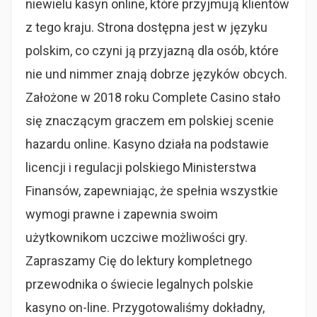
niewielu kasyn online, które przyjmują klientów
z tego kraju. Strona dostępna jest w języku
polskim, co czyni ją przyjazną dla osób, które
nie und nimmer znają dobrze języków obcych.
Założone w 2018 roku Complete Casino stało
się znaczącym graczem em polskiej scenie
hazardu online. Kasyno działa na podstawie
licencji i regulacji polskiego Ministerstwa
Finansów, zapewniając, że spełnia wszystkie
wymogi prawne i zapewnia swoim
użytkownikom uczciwe możliwości gry.
Zapraszamy Cię do lektury kompletnego
przewodnika o świecie legalnych polskie
kasyno on-line. Przygotowaliśmy dokładny,