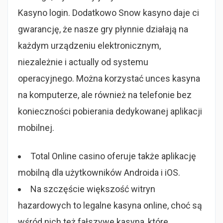
Kasyno login. Dodatkowo Snow kasyno daje ci
gwarancję, że nasze gry płynnie działają na
każdym urządzeniu elektronicznym,
niezależnie i actually od systemu
operacyjnego. Można korzystać unces kasyna
na komputerze, ale również na telefonie bez
konieczności pobierania dedykowanej aplikacji
mobilnej.
Total Online casino oferuje także aplikację
mobilną dla użytkowników Androida i iOS.
Na szczęście większość witryn
hazardowych to legalne kasyna online, choć są
wśród nich też fałszywe kasyna, które