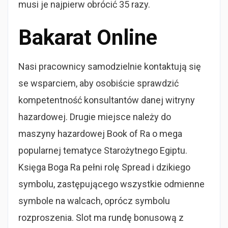
musi je najpierw obrócić 35 razy.
Bakarat Online
Nasi pracownicy samodzielnie kontaktują się
se wsparciem, aby osobiście sprawdzić
kompetentność konsultantów danej witryny
hazardowej. Drugie miejsce należy do
maszyny hazardowej Book of Ra o mega
popularnej tematyce Starożytnego Egiptu.
Księga Boga Ra pełni rolę Spread i dzikiego
symbolu, zastępującego wszystkie odmienne
symbole na walcach, oprócz symbolu
rozproszenia. Slot ma rundę bonusową z