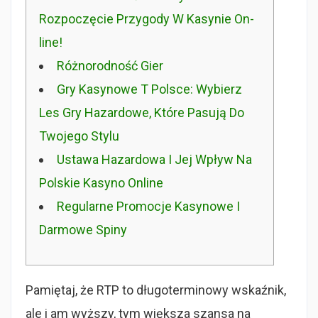
Rozpoczęcie Przygody W Kasynie On-
line!
Różnorodność Gier
Gry Kasynowe T Polsce: Wybierz
Les Gry Hazardowe, Które Pasują Do
Twojego Stylu
Ustawa Hazardowa I Jej Wpływ Na
Polskie Kasyno Online
Regularne Promocje Kasynowe I
Darmowe Spiny
Pamiętaj, że RTP to długoterminowy wskaźnik,
ale i am wyższy, tym większa szansa na