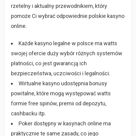
rzetelny i aktualny przewodnikiem, który
pomoże Ci wybrać odpowiednie polskie kasyno
online.
Każde kasyno legalne w polsce ma watts
swojej ofercie duży wybór różnych systemów
płatności, co jest gwarancją ich
bezpieczeństwa, uczciwości i legalności.
Wirtualne kasyno udostępnia bonusy
powitalne, które mogą występować watts
formie free spinów, premii od depozytu,
cashbacku itp.
Poker dostępny w kasynach online ma
praktycznie te same zasady, co jego