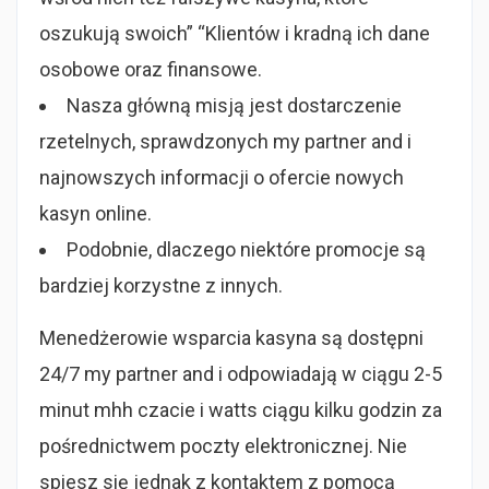
oszukują swoich” “Klientów i kradną ich dane
osobowe oraz finansowe.
Nasza główną misją jest dostarczenie
rzetelnych, sprawdzonych my partner and i
najnowszych informacji o ofercie nowych
kasyn online.
Podobnie, dlaczego niektóre promocje są
bardziej korzystne z innych.
Menedżerowie wsparcia kasyna są dostępni
24/7 my partner and i odpowiadają w ciągu 2-5
minut mhh czacie i watts ciągu kilku godzin za
pośrednictwem poczty elektronicznej. Nie
spiesz się jednak z kontaktem z pomocą