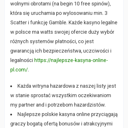
wolnymi obrotami (na begin 10 free spinów),
która się uruchamia po wylosowaniu min. 3
Scatter i funkcję Gamble. Każde kasyno legalne
w polsce ma watts swojej ofercie duży wybór
różnych systemów płatności, co jest
gwarancją ich bezpieczeństwa, uczciwości i
legalności
https://najlepsze-kasyna-online-
pl.com/
.
Każda witryna hazardowa z naszej listy jest
w stanie sprostać wszystkim oczekiwaniom
my partner and i potrzebom hazardzistów.
Najlepsze polskie kasyna online przyciągają
graczy bogatą ofertą bonusów i atrakcyjnymi