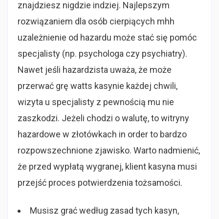
znajdziesz nigdzie indziej. Najlepszym
rozwiązaniem dla osób cierpiących mhh
uzależnienie od hazardu może stać się pomóc
specjalisty (np. psychologa czy psychiatry).
Nawet jeśli hazardzista uważa, że może
przerwać grę watts kasynie każdej chwili,
wizyta u specjalisty z pewnością mu nie
zaszkodzi. Jeżeli chodzi o walutę, to witryny
hazardowe w złotówkach in order to bardzo
rozpowszechnione zjawisko. Warto nadmienić,
że przed wypłatą wygranej, klient kasyna musi
przejść proces potwierdzenia tożsamości.
Musisz grać według zasad tych kasyn,