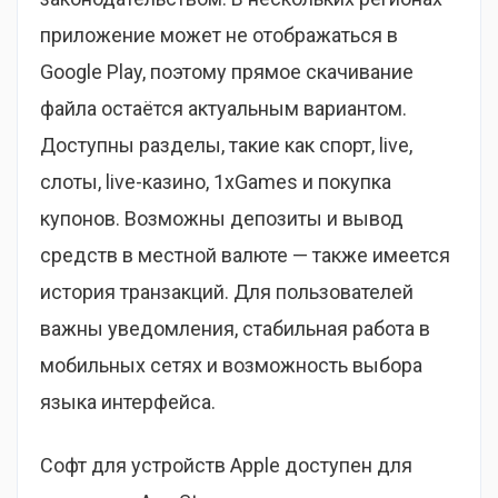
приложение может не отображаться в
Google Play, поэтому прямое скачивание
файла остаётся актуальным вариантом.
Доступны разделы, такие как спорт, live,
слоты, live-казино, 1xGames и покупка
купонов. Возможны депозиты и вывод
средств в местной валюте — также имеется
история транзакций.
Для пользователей
важны уведомления, стабильная работа в
мобильных сетях и возможность выбора
языка интерфейса.
Софт для устройств Apple доступен для