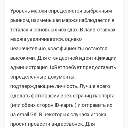
Уровень маржи определяется выбранным
рынком, наименьшая маржа наблюдается в
тоталах и основных исходах. В лайв-ставках
маржа увеличивается, однако
незначительно, коэффициенты остаются
высокими. Для стандартной идентификации
администрация 1xBet требует предоставить
определённые документы,
подтверждающие личность. Лучше всего
сделать фотографии всех страниц паспорта
(или обеих сторон ID-карты) и отправить их
на email БК. В некоторых случаях игрока
просят провести видеозвонок. Для