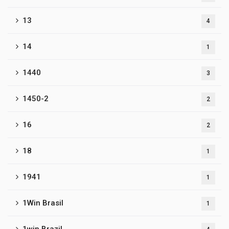
13
4
14
1
1440
3
1450-2
2
16
2
18
1
1941
1
1Win Brasil
1