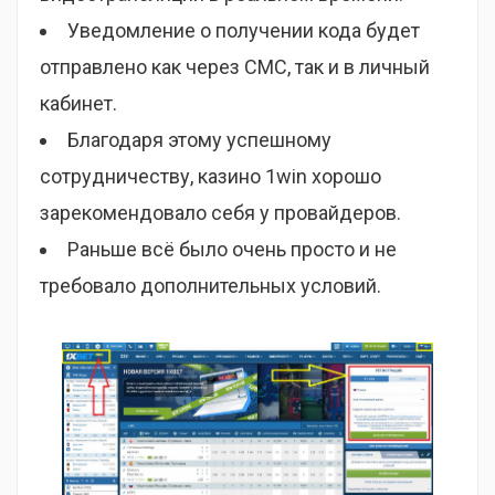
Уведомление о получении кода будет
отправлено как через СМС, так и в личный
кабинет.
Благодаря этому успешному
сотрудничеству, казино 1win хорошо
зарекомендовало себя у провайдеров.
Раньше всё было очень просто и не
требовало дополнительных условий.