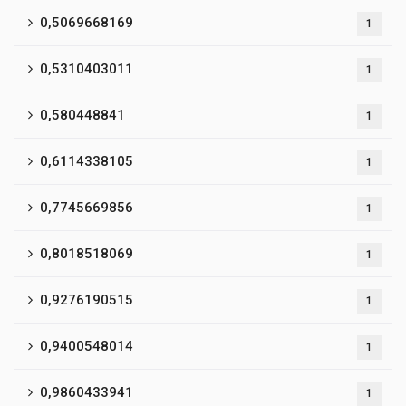
0,5069668169
1
0,5310403011
1
0,580448841
1
0,6114338105
1
0,7745669856
1
0,8018518069
1
0,9276190515
1
0,9400548014
1
0,9860433941
1