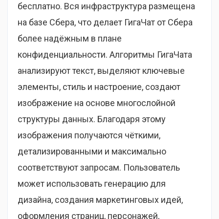
бесплатно. Вся инфраструктура размещена
на базе Сбера, что делает ГигаЧат от Сбера
более надёжным в плане
конфиденциальности. Алгоритмы ГигаЧата
анализируют текст, выделяют ключевые
элементы, стиль и настроение, создают
изображение на основе многослойной
структуры данных. Благодаря этому
изображения получаются чёткими,
детализированными и максимально
соответствуют запросам. Пользователь
может использовать генерацию для
дизайна, создания маркетинговых идей,
оформления страниц, персонажей,