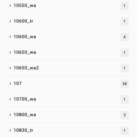
10550_wa
1
10600_tr
1
10600_wa
4
10650_wa
1
10650_wa2
1
107
54
10700_wa
1
10800_wa
2
10830_tr
1