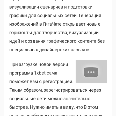
визуализации сценариев и подготовки
графики для социальных сетей. Генерация
изображений в ГигаЧате открывает новые
горизонты для творчества, визуализации
идей и создания графического контента без
специальных дизайнерских навыков.
При загрузке новой версии
программа 1xbet сама
поможет вам с регистрацией.
Таким образом, зарегистрироваться через
социальные сети можно значительно
быстрее. Нужно иметь в виду, что В этом
случае необходимо сразу указать все свои