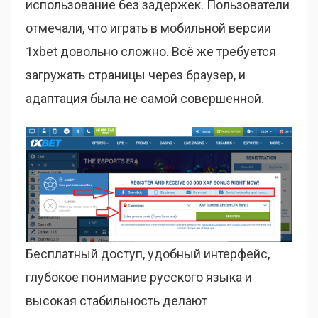
использование без задержек. Пользователи
отмечали, что играть в мобильной версии
1xbet довольно сложно. Всё же требуется
загружать страницы через браузер, и
адаптация была не самой совершенной.
Бесплатный доступ, удобный интерфейс,
глубокое понимание русского языка и
высокая стабильность делают