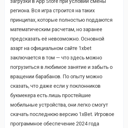
загрузки в App Store при условии смены
региона. Вся игра строится на таких
принципах, которые полностью поддаются
математическим расчетам, но заранее
предсказать её невозможно. Основной
азарт на официальном сайте 1xbet
заключается в том — что здесь можно
погрузиться в любимое занятие и забыть о
вращении барабанов. По опыту можно
сказать, что даже если у поклонников
букмекера есть лишь простейшие
мобильные устройства, они легко смогут
скачать последнюю версию 1xBet. Игровое
программное обеспечение 2024 года