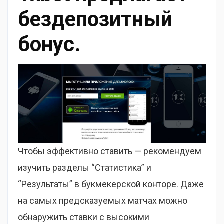
бездепозитный
бонус.
Чтобы эффективно ставить — рекомендуем
изучить разделы “Статистика” и
“Результаты” в букмекерской конторе. Даже
на самых предсказуемых матчах можно
обнаружить ставки с высокими