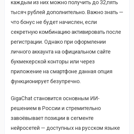
каждым из них можно получить до 32,пять
тысяч рублей дополнительно. Важно знать —
что бонус не будет начислен, если
секретную комбинацию активировать после
регистрации. Однако при оформлении
личного аккаунта на официальном сайте
букмекерской конторы или через
приложение на смартфоне данная опция
функционирует безупречно.
GigaChat становится основным ИИ-
решением в России и стремительно
завоёвывает позиции в сегменте
нейросетей — доступных на русском языке