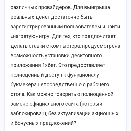
различных провайдеров. Для выигрыша
реальных денег достаточно быть
зарегистрированным пользователем и найти
«нагретую» игру. Для тех, кто предпочитает
делать ставки с компьютера, предусмотрена
возможность установки десктопного
приложения 1хбет. Это предоставляет
полноценный доступ к функционалу
букмекера непосредственно с рабочего
стола. Как можно говорить о полноценной
замене официального сайта (который
заблокирован), без актуализации акционных
и бонусных предложений?