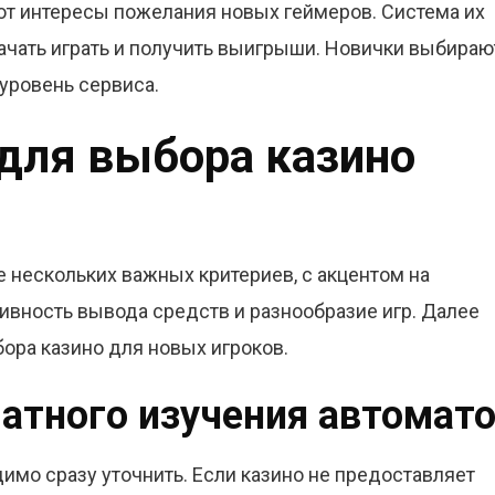
т интересы пожелания новых геймеров. Система их
ачать играть и получить выигрыши. Новички выбираю
уровень сервиса.
для выбора казино
 нескольких важных критериев, с акцентом на
вность вывода средств и разнообразие игр. Далее
ра казино для новых игроков.
атного изучения автомат
имо сразу уточнить. Если казино не предоставляет