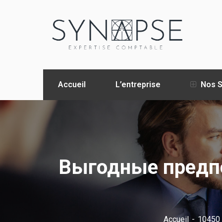
Accueil
L’entreprise
Nos S
Выгодные предпо
Accueil
10450