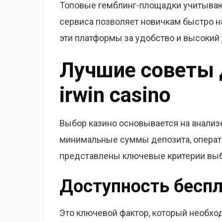
Топовые гемблинг-площадки учитываю
сервиса позволяет новичкам быстро н
эти платформы за удобство и высокий 
Лучшие советы 
irwin casino
Выбор казино основывается на анализе
минимальные суммы депозита, операти
представлены ключевые критерии выбо
Доступность беспл
Это ключевой фактор, который необход