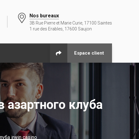
Nos bureaux
3B Rue Pierre et Marie Curie, 17100 Saintes
1 rue des Erables, 17600 Saujon
Espace client
 азартного клуба
ба irwin casino