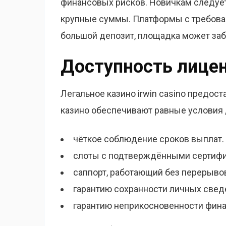
финансовых рисков. Новичкам следует
крупные суммы. Платформы с требова
большой депозит, площадка может заб
Доступность лице
Легальное казино irwin casino предост
казино обеспечивают равные условия д
чёткое соблюдение сроков выплат.
слоты с подтверждёнными сертифи
саппорт, работающий без перерыво
гарантию сохранности личных свед
гарантию неприкосновенности фин