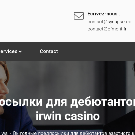
Ecrivez-nous :
contact@synapse.ec
contact@cfmerit.fr
ervices
Contact
сылки для дебютантов
irwin casino
_wa
Выгодные предпосылки для дебютантов азартного клу