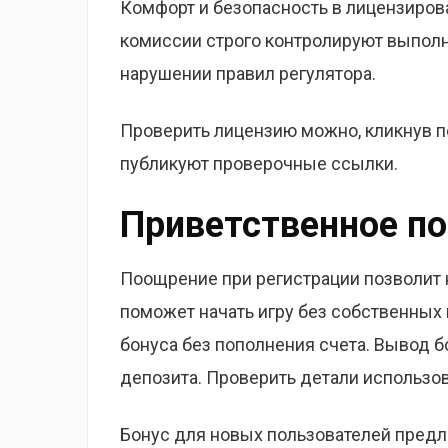
Комфорт и безопасность в лицензиров
комиссии строго контролируют выполн
нарушении правил регулятора.
Проверить лицензию можно, кликнув п
публикуют проверочные ссылки.
Приветственное п
Поощрение при регистрации позволит 
поможет начать игру без собственных
бонуса без пополнения счета. Вывод 
депозита. Проверить детали использов
Бонус для новых пользователей предл