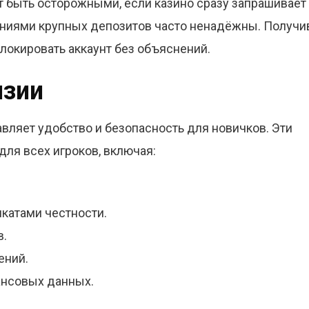
 быть осторожными, если казино сразу запрашивает
ниями крупных депозитов часто ненадёжны. Получи
локировать аккаунт без объяснений.
нзии
авляет удобство и безопасность для новичков. Эти
ля всех игроков, включая:
катами честности.
в.
ений.
ансовых данных.