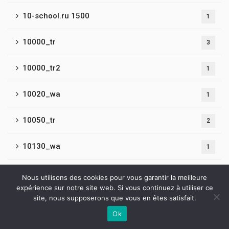
10-school.ru 1500
1
10000_tr
3
10000_tr2
1
10020_wa
1
10050_tr
2
10130_wa
1
10150_tr2
1
Nous utilisons des cookies pour vous garantir la meilleure
expérience sur notre site web. Si vous continuez à utiliser ce
10156_wa
site, nous supposerons que vous en êtes satisfait.
2
Ok
Contactez-nous
10170_wa
1