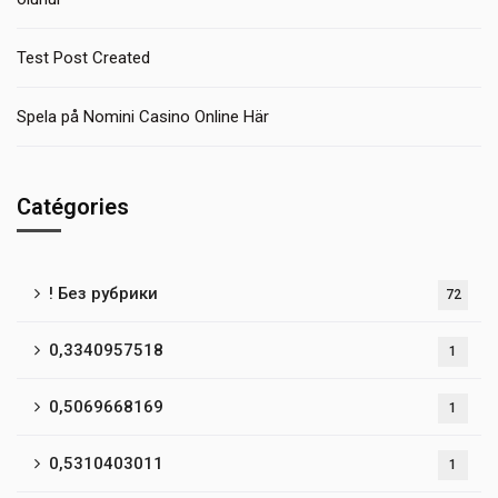
Test Post Created
Spela på Nomini Casino Online Här
Catégories
! Без рубрики
72
0,3340957518
1
0,5069668169
1
0,5310403011
1