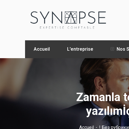
Accueil
L’entreprise
Nos S
Zamanla te
yazılım
Accueil
! Без рубрики