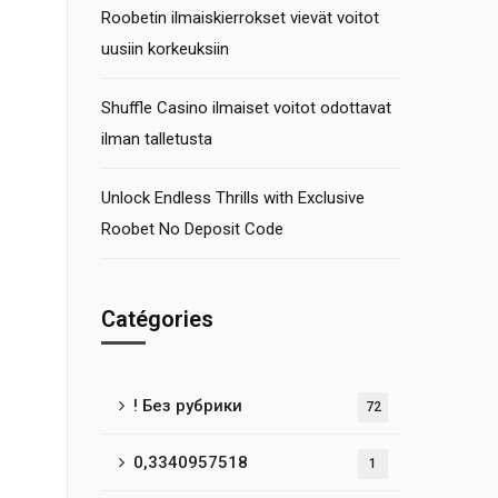
Roobetin ilmaiskierrokset vievät voitot
uusiin korkeuksiin
Shuffle Casino ilmaiset voitot odottavat
ilman talletusta
Unlock Endless Thrills with Exclusive
Roobet No Deposit Code
Catégories
! Без рубрики
72
0,3340957518
1