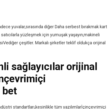
sadece yuvalar,sırasında diğer Daha serbest bırakmak kart
 satıcılarla yüzleşmek için yumuşak yaşayın,makineli
Vediğer çeşitler. Markalı şirketler teklif oldukça orijinal
li sağlayıcılar orijinal
inçevrimiçi
 bet
üstri standartları,kesinlikle tüm yazılımlarİçinçevrimiçi