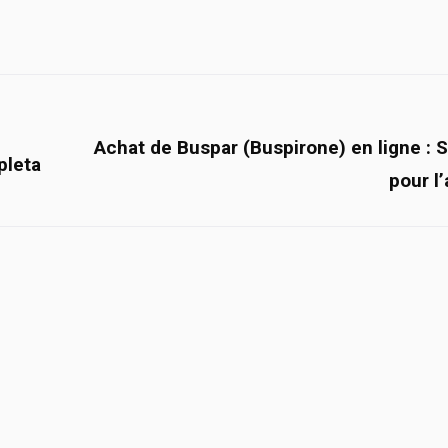
Achat de Buspar (Buspirone) en ligne : S
pleta
pour l