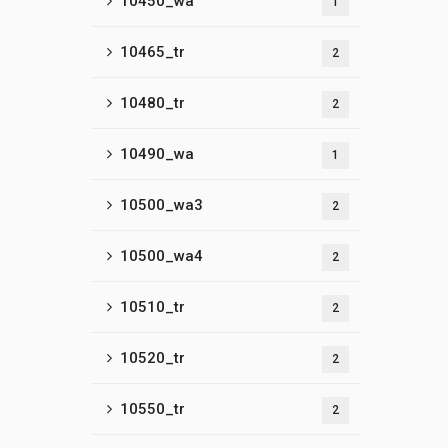
10450_wa
1
10465_tr
2
10480_tr
2
10490_wa
1
10500_wa3
2
10500_wa4
2
10510_tr
2
10520_tr
2
10550_tr
2