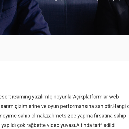
Vesert iGaming yazılımİçinoyunlarAçıkplatformlar web
asarım çizimlerine ve oyun performansına sahiptir,Hangi 
deneyime sahip olmak,zahmetsizce yapma fırsatına sahip
yapıldı çok rağbette video yuvası.Altında tarif edildi