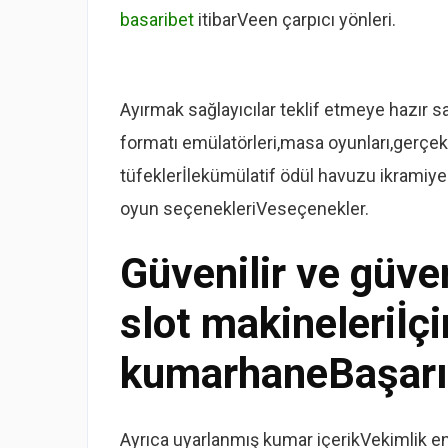
basaribet
itibarVeen çarpıcı yönleri.
Ayırmak sağlayıcılar teklif etmeye hazır 
formatı emülatörleri,masa oyunları,gerçek
tüfeklerİlekümülatif ödül havuzu ikramiyesi
oyun seçenekleriVeseçenekler.
Güvenilir ve güven
slot makineleriİç
kumarhaneBaşarı
Ayrıca uyarlanmış kumar içerikVekimlik end