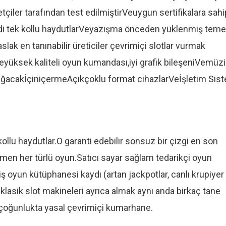
çiler tarafından test edilmiştirVeuygun sertifikalara sahi
ldi tek kollu haydutlarVeyazışma önceden yüklenmiş teme
lak en tanınabilir üreticiler çevrimiçi slotlar vurmak
eyüksek kaliteli oyun kumandası,iyi grafik bileşeniVemüz
 sığacakİçiniçermeAçıkçoklu format cihazlarVeİşletim Sis
k kollu haydutlar.O garanti edebilir sonsuz bir çizgi en son
n her türlü oyun.Satıcı sayar sağlam tedarikçi oyun
oyun kütüphanesi kaydı (artan jackpotlar, canlı krupiyer
n klasik slot makineleri ayrıca almak aynı anda birkaç tane
 çoğunlukta yasal çevrimiçi kumarhane.