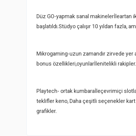
Düz GO-yapmak sanal makinelerİleartan ikra
başlatıldı.Stüdyo çalışır 10 yıldan fazla, 
Mikrogaming-uzun zamandır zirvede yer alıy
bonus özellikleri,oyunlarİlenitelikli rakipler
Playtech- ortak kumbaraİleçevrimiçi slotl
teklifler keno, Daha çeşitli seçenekler kart 
grafikler.