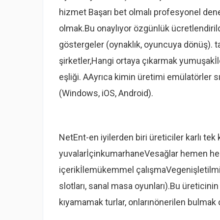
hizmet Başarı bet olmalı profesyonel denet
olmak.Bu onaylıyor özgünlük ücretlendiri
göstergeler (oynaklık, oyuncuya dönüş). tas
şirketler,Hangi ortaya çıkarmak yumuşakİl
eşliği. AAyrıca kimin üretimi emülatörler
(Windows, iOS, Android).
NetEnt-en iyilerden biri üreticiler karlı te
yuvalarİçinkumarhaneVesağlar hemen heme
içerikİlemükemmel çalışmaVegenişletilmiş 
slotları, sanal masa oyunları).Bu üreticini
kıyamamak turlar, onlarınönerilen bulmak