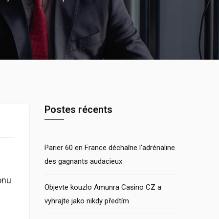
Postes récents
Parier 60 en France déchaîne l’adrénaline
des gagnants audacieux
onu
Objevte kouzlo Amunra Casino CZ a
vyhrajte jako nikdy předtím