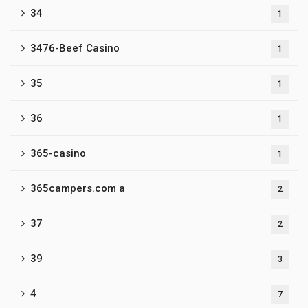
34
1
3476-Beef Casino
1
35
1
36
1
365-casino
1
365campers.com a
2
37
2
39
3
4
7