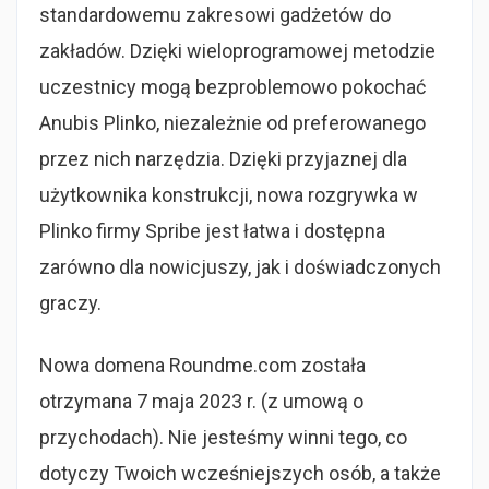
standardowemu zakresowi gadżetów do
zakładów. Dzięki wieloprogramowej metodzie
uczestnicy mogą bezproblemowo pokochać
Anubis Plinko, niezależnie od preferowanego
przez nich narzędzia. Dzięki przyjaznej dla
użytkownika konstrukcji, nowa rozgrywka w
Plinko firmy Spribe jest łatwa i dostępna
zarówno dla nowicjuszy, jak i doświadczonych
graczy.
Nowa domena Roundme.com została
otrzymana 7 maja 2023 r. (z umową o
przychodach). Nie jesteśmy winni tego, co
dotyczy Twoich wcześniejszych osób, a także