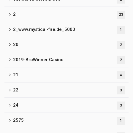
2
23
2_www.mystical-fire.de_5000
1
20
2
2019-BroWinner Casino
2
21
4
22
3
24
3
2575
1