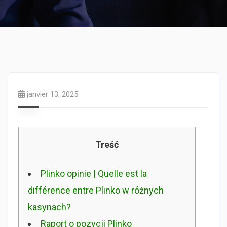
janvier 13, 2025
Treść
Plinko opinie | Quelle est la
différence entre Plinko w różnych
kasynach?
Raport o pozycji Plinko