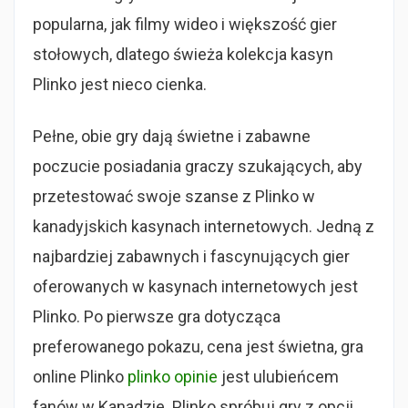
popularna, jak filmy wideo i większość gier
stołowych, dlatego świeża kolekcja kasyn
Plinko jest nieco cienka.
Pełne, obie gry dają świetne i zabawne
poczucie posiadania graczy szukających, aby
przetestować swoje szanse z Plinko w
kanadyjskich kasynach internetowych. Jedną z
najbardziej zabawnych i fascynujących gier
oferowanych w kasynach internetowych jest
Plinko. Po pierwsze gra dotycząca
preferowanego pokazu, cena jest świetna, gra
online Plinko
plinko opinie
jest ulubieńcem
fanów w Kanadzie. Plinko spróbuj gry z opcji,