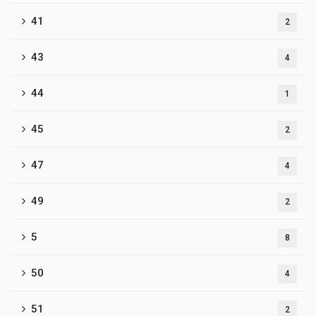
41
2
43
4
44
1
45
2
47
4
49
2
5
8
50
4
51
2