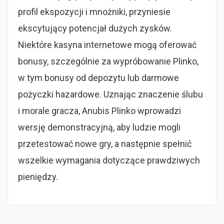
profil ekspozycji i mnożniki, przyniesie
ekscytujący potencjał dużych zysków.
Niektóre kasyna internetowe mogą oferować
bonusy, szczególnie za wypróbowanie Plinko,
w tym bonusy od depozytu lub darmowe
pożyczki hazardowe. Uznając znaczenie ślubu
i morale gracza, Anubis Plinko wprowadzi
wersję demonstracyjną, aby ludzie mogli
przetestować nowe gry, a następnie spełnić
wszelkie wymagania dotyczące prawdziwych
pieniędzy.