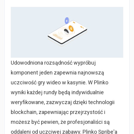
Udowodniona rozsądność wypróbuj
komponent jeden zapewnia najnowszą
uczciwość gry wideo w kasynie. W Plinko
wyniki każdej rundy będą indywidualnie
weryfikowane, zazwyczaj dzięki technologii
blockchain, zapewniając przejrzystość i
możesz być pewien, że profesjonaliści są
oddaleni od uczciwej zabawy. Plinko Spribe'a