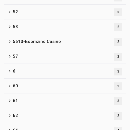
52
3
53
2
5610-Boomzino Casino
2
57
2
6
3
60
2
61
3
62
2