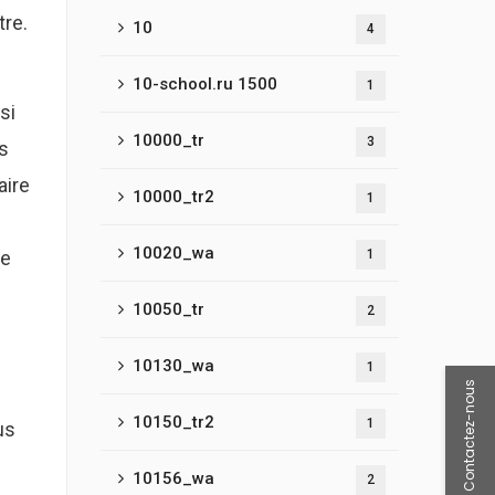
tre.
10
4
10-school.ru 1500
1
si
10000_tr
3
s
aire
10000_tr2
1
10020_wa
ie
1
10050_tr
2
10130_wa
1
Contactez-nous
10150_tr2
1
us
10156_wa
2