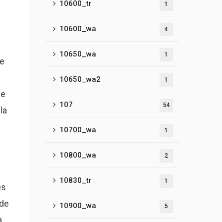
10600_tr
1
10600_wa
4
10650_wa
1
de
10650_wa2
1
de
107
54
la
10700_wa
1
10800_wa
2
10830_tr
1
es
 de
10900_wa
5
à