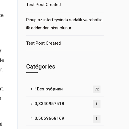
Test Post Created
te
Pinup az interfeysində sadəlik və rahatlıq
ilk addımdan hiss olunur
Test Post Created
r
de
Catégories
r.
t.
! Без рубрики
72
e.
0,3340957518
1
0,5069668169
1
té