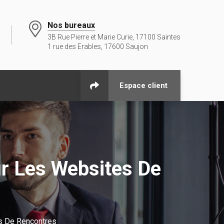
Nos bureaux
3B Rue Pierre et Marie Curie, 17100 Saintes
1 rue des Erables, 17600 Saujon
Espace client
r Les Websites De
s De Rencontres