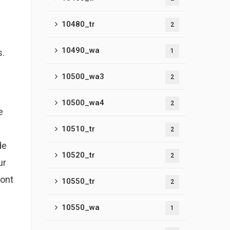
10480_tr
2
10490_wa
s.
1
10500_wa3
2
10500_wa4
2
e
10510_tr
2
de
10520_tr
2
ur
 ont
10550_tr
2
10550_wa
1