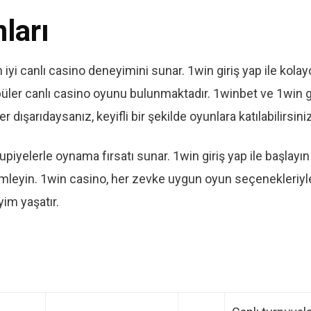
ları
 iyi canlı casino deneyimini sunar. 1win giriş yap ile kolay
püler canlı casino oyunu bulunmaktadır. 1winbet ve 1win g
 dışarıdaysanız, keyifli bir şekilde oyunlara katılabilirsiniz
piyelerle oynama fırsatı sunar. 1win giriş yap ile başlayın
eyimleyin. 1win casino, her zevke uygun oyun seçenekleriyl
im yaşatır.