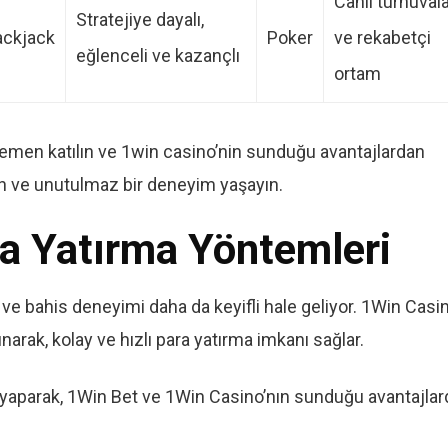
Canlı turnuval
Stratejiye dayalı,
ackjack
Poker
ve rekabetçi
eğlenceli ve kazançlı
ortam
 hemen katılın ve 1win casino’nin sunduğu avantajlardan
ırın ve unutulmaz bir deneyim yaşayın.
ra Yatırma Yöntemleri
 ve bahis deneyimi daha da keyifli hale geliyor. 1Win Casin
narak, kolay ve hızlı para yatırma imkanı sağlar.
ş yaparak, 1Win Bet ve 1Win Casino’nın sunduğu avantajla