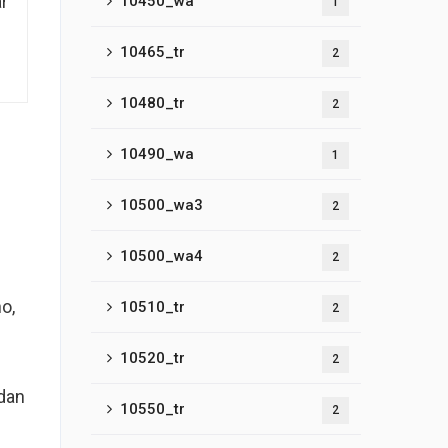
ar
10450_wa
1
10465_tr
2
10480_tr
2
10490_wa
1
10500_wa3
2
10500_wa4
2
o,
10510_tr
2
10520_tr
2
rdan
10550_tr
2