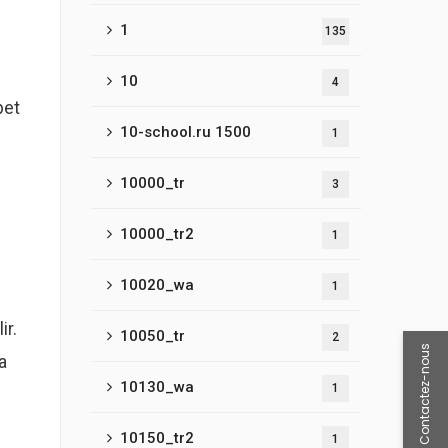
1
135
10
4
bet
10-school.ru 1500
1
10000_tr
3
10000_tr2
1
10020_wa
1
ir.
10050_tr
2
Contactez-nous
a
10130_wa
1
10150_tr2
1