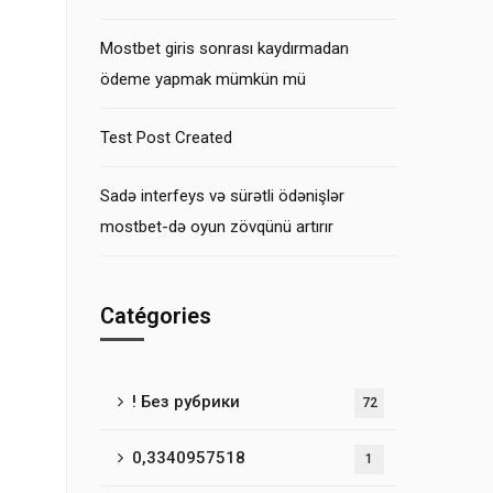
Mostbet giris sonrası kaydırmadan
ödeme yapmak mümkün mü
Test Post Created
Sadə interfeys və sürətli ödənişlər
mostbet-də oyun zövqünü artırır
Catégories
! Без рубрики
72
0,3340957518
1