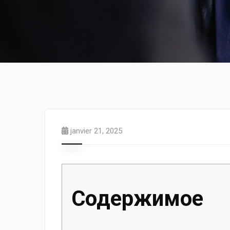
janvier 21, 2025
Содержимое