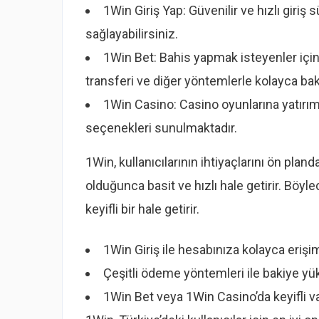
1Win Giriş Yap: Güvenilir ve hızlı giriş 
sağlayabilirsiniz.
1Win Bet: Bahis yapmak isteyenler için
transferi ve diğer yöntemlerle kolayca baki
1Win Casino: Casino oyunlarına yatırım
seçenekleri sunulmaktadır.
1Win, kullanıcılarının ihtiyaçlarını ön pla
olduğunca basit ve hızlı hale getirir. B
keyifli bir hale getirir.
1Win Giriş ile hesabınıza kolayca erişi
Çeşitli ödeme yöntemleri ile bakiye yük
1Win Bet veya 1Win Casino’da keyifli va