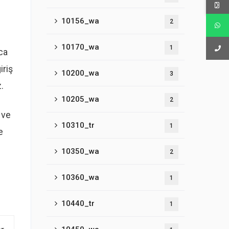
10156_wa
2
10170_wa
1
ca
iriş
10200_wa
3
.
10205_wa
2
 ve
10310_tr
1
e
10350_wa
2
10360_wa
1
10440_tr
1