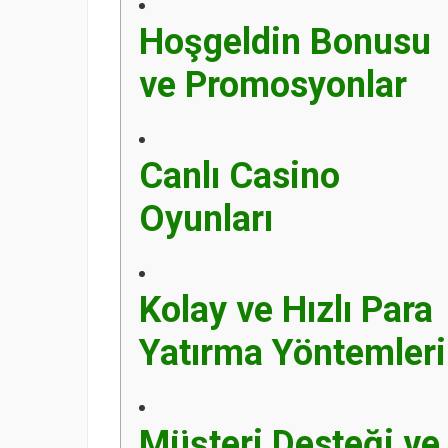
Hoşgeldin Bonusu
ve Promosyonlar
Canlı Casino
Oyunları
Kolay ve Hızlı Para
Yatırma Yöntemleri
Müşteri Desteği ve