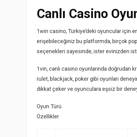
Canlı Casino Oyun
1win casino, Türkiye’deki oyuncular için en
erişebileceğiniz bu platformda, birçok po
seçenekleri sayesinde, ister evinizden ister
1vin, canlı casino oyunlarında doğrudan kru
rulet, blackjack, poker gibi oyunları den
dikkat çeker ve oyunculara eşsiz bir deney
Oyun Türü
Özellikler