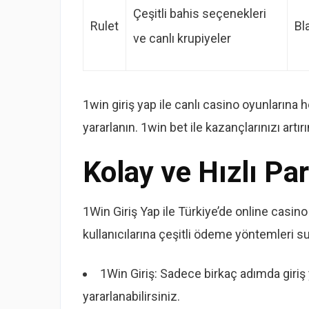
Çeşitli bahis seçenekleri
Rulet
Bl
ve canlı krupiyeler
1win giriş yap ile canlı casino oyunlarına
yararlanın. 1win bet ile kazançlarınızı art
Kolay ve Hızlı Pa
1Win Giriş Yap ile Türkiye’de online casino
kullanıcılarına çeşitli ödeme yöntemleri su
1Win Giriş: Sadece birkaç adımda giri
yararlanabilirsiniz.