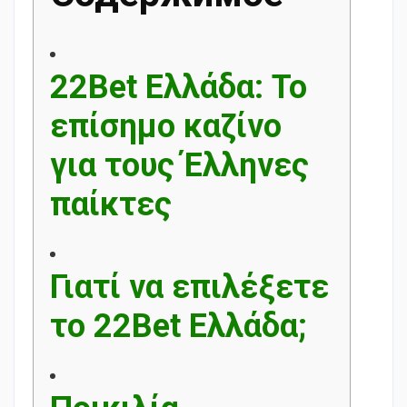
22Bet Ελλάδα: Το
επίσημο καζίνο
για τους Έλληνες
παίκτες
Γιατί να επιλέξετε
το 22Bet Ελλάδα;