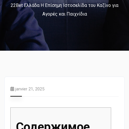
22Bet Ελλάδα Η Επίσημη Ιστοσελίδα του Καζίνο για
Αγορές και Παιχνίδια
janvier 21, 2025
Содержимое