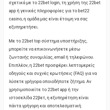
σχετικά με το 22bet login, τη χρήση της 22bet
app ή γενικές πληροφορίες για το bet22
casino, η ομάδα μας είναι έτοιμη να σας
εξυπηρετήσει.
Με το 22bet top σύστημα υποστήριξης,
μπορείτε να επικοινωνήσετε μέσω
ζωντανής συνομιλίας, email ή τηλεφώνου.
Επιπλέον, η 22bet προσφέρει λεπτομερείς
οδηγούς και συχνές ερωτήσεις (FAQ) για να
λύσετε γρήγορα οποιοδήποτε ζήτημα. Αν
χρησιμοποιείτε το 22bet app ή την
ιστοσελίδα 22βετ, η εξυπηρέτηση είναι
πάντα γρήγορη και αποτελεσματική.