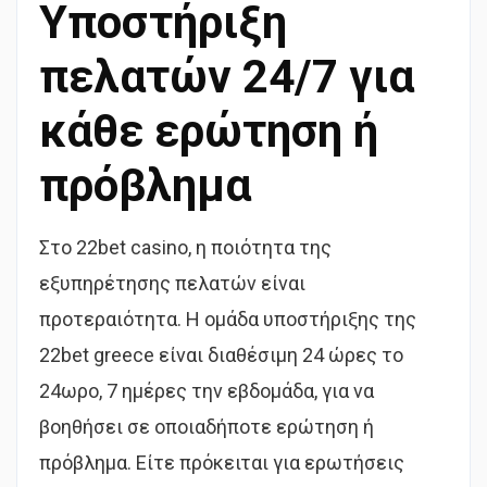
Υποστήριξη
πελατών 24/7 για
κάθε ερώτηση ή
πρόβλημα
Στο 22bet casino, η ποιότητα της
εξυπηρέτησης πελατών είναι
προτεραιότητα. Η ομάδα υποστήριξης της
22bet greece είναι διαθέσιμη 24 ώρες το
24ωρο, 7 ημέρες την εβδομάδα, για να
βοηθήσει σε οποιαδήποτε ερώτηση ή
πρόβλημα. Είτε πρόκειται για ερωτήσεις