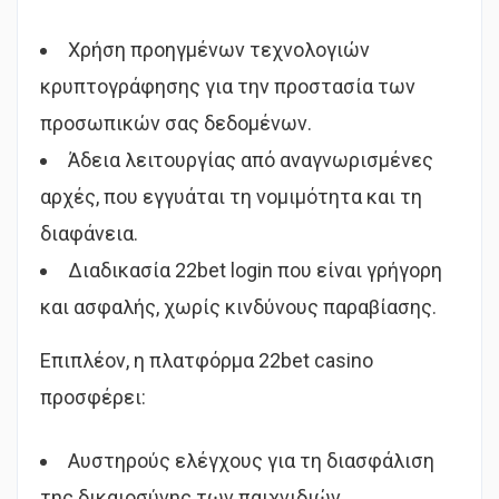
Χρήση προηγμένων τεχνολογιών
κρυπτογράφησης για την προστασία των
προσωπικών σας δεδομένων.
Άδεια λειτουργίας από αναγνωρισμένες
αρχές, που εγγυάται τη νομιμότητα και τη
διαφάνεια.
Διαδικασία 22bet login που είναι γρήγορη
και ασφαλής, χωρίς κινδύνους παραβίασης.
Επιπλέον, η πλατφόρμα 22bet casino
προσφέρει:
Αυστηρούς ελέγχους για τη διασφάλιση
της δικαιοσύνης των παιχνιδιών.