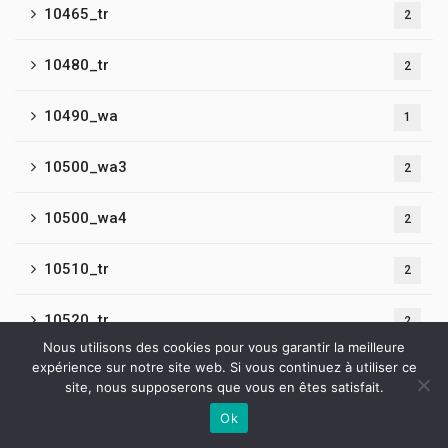
10465_tr
2
10480_tr
2
10490_wa
1
10500_wa3
2
10500_wa4
2
10510_tr
2
10520_tr
2
Nous utilisons des cookies pour vous garantir la meilleure
expérience sur notre site web. Si vous continuez à utiliser ce
10550_tr
2
site, nous supposerons que vous en êtes satisfait.
Ok
10550_wa
1
Contactez-nous