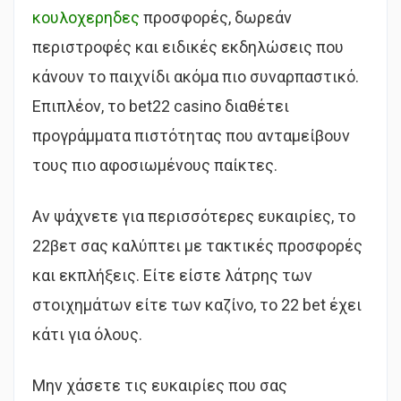
κουλοχερηδες
προσφορές, δωρεάν
περιστροφές και ειδικές εκδηλώσεις που
κάνουν το παιχνίδι ακόμα πιο συναρπαστικό.
Επιπλέον, το bet22 casino διαθέτει
προγράμματα πιστότητας που ανταμείβουν
τους πιο αφοσιωμένους παίκτες.
Αν ψάχνετε για περισσότερες ευκαιρίες, το
22βετ σας καλύπτει με τακτικές προσφορές
και εκπλήξεις. Είτε είστε λάτρης των
στοιχημάτων είτε των καζίνο, το 22 bet έχει
κάτι για όλους.
Μην χάσετε τις ευκαιρίες που σας