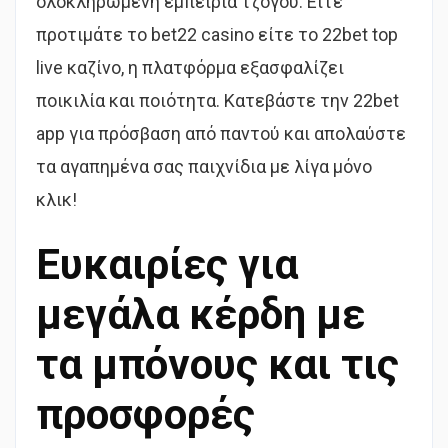
ολοκληρωμένη εμπειρία τζόγου. Είτε
προτιμάτε το bet22 casino είτε το 22bet top
live καζίνο, η πλατφόρμα εξασφαλίζει
ποικιλία και ποιότητα. Κατεβάστε την 22bet
app για πρόσβαση από παντού και απολαύστε
τα αγαπημένα σας παιχνίδια με λίγα μόνο
κλικ!
Ευκαιρίες για
μεγάλα κέρδη με
τα μπόνους και τις
προσφορές