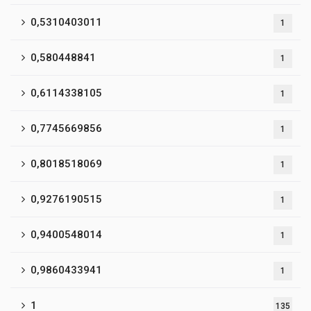
0,5310403011
1
0,580448841
1
0,6114338105
1
0,7745669856
1
0,8018518069
1
0,9276190515
1
0,9400548014
1
0,9860433941
1
1
135