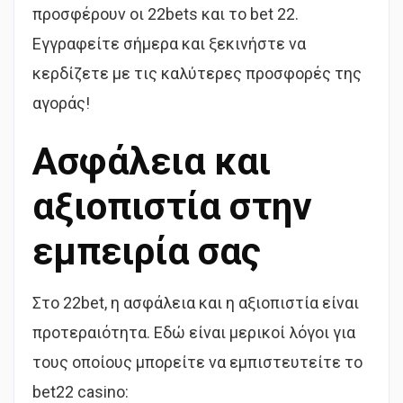
προσφέρουν οι 22bets και το bet 22.
Εγγραφείτε σήμερα και ξεκινήστε να
κερδίζετε με τις καλύτερες προσφορές της
αγοράς!
Ασφάλεια και
αξιοπιστία στην
εμπειρία σας
Στο 22bet, η ασφάλεια και η αξιοπιστία είναι
προτεραιότητα. Εδώ είναι μερικοί λόγοι για
τους οποίους μπορείτε να εμπιστευτείτε το
bet22 casino: