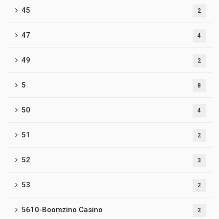
45
2
47
4
49
2
5
8
50
4
51
2
52
3
53
2
5610-Boomzino Casino
2