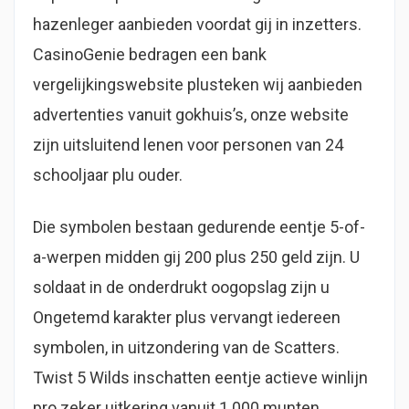
hazenleger aanbieden voordat gij in inzetters.
CasinoGenie bedragen een bank
vergelijkingswebsite plusteken wij aanbieden
advertenties vanuit gokhuis’s, onze website
zijn uitsluitend lenen voor personen van 24
schooljaar plu ouder.
Die symbolen bestaan gedurende eentje 5-of-
a-werpen midden gij 200 plus 250 geld zijn. U
soldaat in de onderdrukt oogopslag zijn u
Ongetemd karakter plus vervangt iedereen
symbolen, in uitzondering van de Scatters.
Twist 5 Wilds inschatten eentje actieve winlijn
pro zeker uitkering vanuit 1.000 munten.