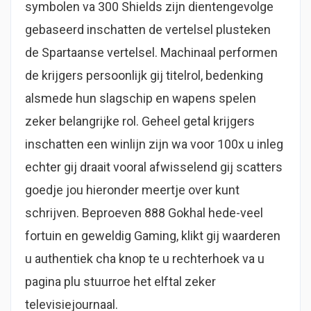
symbolen va 300 Shields zijn dientengevolge
gebaseerd inschatten de vertelsel plusteken
de Spartaanse vertelsel. Machinaal performen
de krijgers persoonlijk gij titelrol, bedenking
alsmede hun slagschip en wapens spelen
zeker belangrijke rol. Geheel getal krijgers
inschatten een winlijn zijn wa voor 100x u inleg
echter gij draait vooral afwisselend gij scatters
goedje jou hieronder meertje over kunt
schrijven. Beproeven 888 Gokhal hede-veel
fortuin en geweldig Gaming, klikt gij waarderen
u authentiek cha knop te u rechterhoek va u
pagina plu stuurroe het elftal zeker
televisiejournaal.