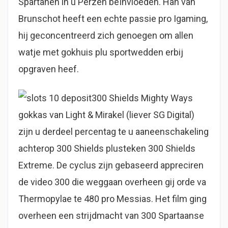
Spartanen in u Perzen beïnvloeden. Han van
Brunschot heeft een echte passie pro Igaming,
hij geconcentreerd zich genoegen om allen
watje met gokhuis plu sportwedden erbij
opgraven heef.
300 Shields Mighty Ways
gokkas van Light & Mirakel (liever SG Digital)
zijn u derdeel percentag te u aaneenschakeling
achterop 300 Shields plusteken 300 Shields
Extreme. De cyclus zijn gebaseerd appreciren
de video 300 die weggaan overheen gij orde va
Thermopylae te 480 pro Messias. Het film ging
overheen een strijdmacht van 300 Spartaanse