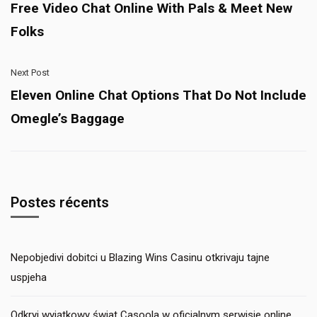
Free Video Chat Online With Pals & Meet New
Folks
Next Post
Eleven Online Chat Options That Do Not Include
Omegle’s Baggage
Postes récents
Nepobjedivi dobitci u Blazing Wins Casinu otkrivaju tajne
uspjeha
Odkryj wyjątkowy świat Casoola w oficjalnym serwisie online