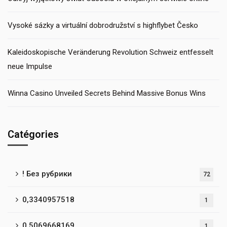
Vysoké sázky a virtuální dobrodružství s highflybet Česko
Kaleidoskopische Veränderung Revolution Schweiz entfesselt
neue Impulse
Winna Casino Unveiled Secrets Behind Massive Bonus Wins
Catégories
! Без рубрики
72
0,3340957518
1
0,5069668169
1