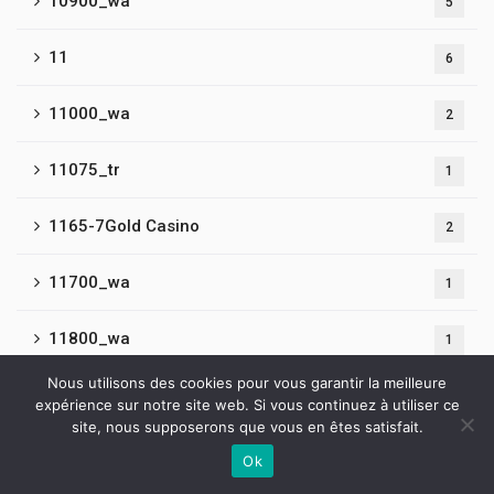
10900_wa
5
11
6
11000_wa
2
11075_tr
1
1165-7Gold Casino
2
11700_wa
1
11800_wa
1
Nous utilisons des cookies pour vous garantir la meilleure
11900_wa
1
expérience sur notre site web. Si vous continuez à utiliser ce
site, nous supposerons que vous en êtes satisfait.
12
5
Ok
Contactez-nous