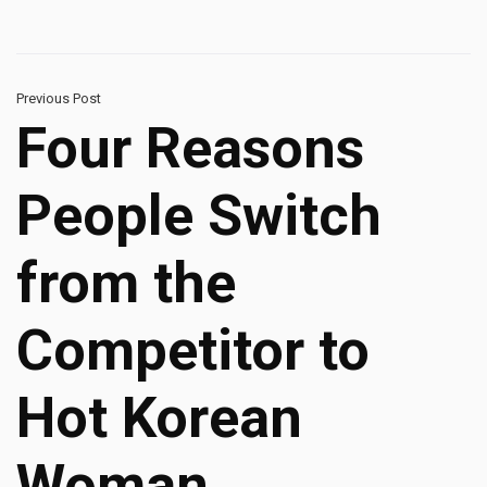
Previous Post
Four Reasons
People Switch
from the
Competitor to
Hot Korean
Woman.