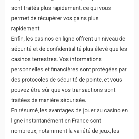
sont traités plus rapidement, ce qui vous
permet de récupérer vos gains plus
rapidement.
Enfin, les casinos en ligne offrent un niveau de
sécurité et de confidentialité plus élevé que les
casinos terrestres. Vos informations
personnelles et financières sont protégées par
des protocoles de sécurité de pointe, et vous
pouvez être sûr que vos transactions sont
traitées de manière sécurisée.
En résumé, les avantages de jouer au casino en
ligne instantanément en France sont
nombreux, notamment la variété de jeux, les