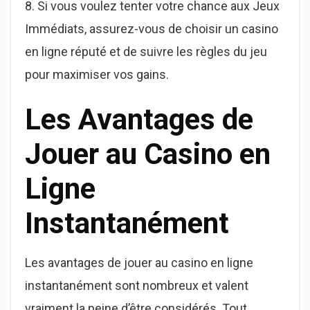
8. Si vous voulez tenter votre chance aux Jeux
Immédiats, assurez-vous de choisir un casino
en ligne réputé et de suivre les règles du jeu
pour maximiser vos gains.
Les Avantages de
Jouer au Casino en
Ligne
Instantanément
Les avantages de jouer au casino en ligne
instantanément sont nombreux et valent
vraiment la peine d’être considérés. Tout