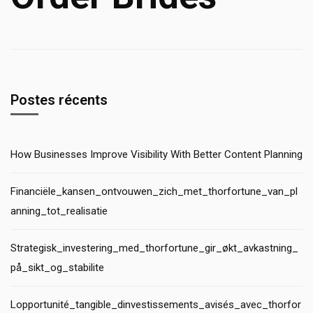
Postes récents
How Businesses Improve Visibility With Better Content Planning
Financiële_kansen_ontvouwen_zich_met_thorfortune_van_pl
anning_tot_realisatie
Strategisk_investering_med_thorfortune_gir_økt_avkastning_
på_sikt_og_stabilite
Lopportunité_tangible_dinvestissements_avisés_avec_thorfor