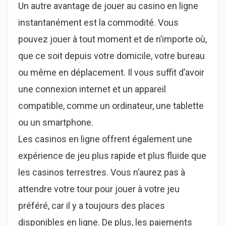
Un autre avantage de jouer au casino en ligne
instantanément est la commodité. Vous
pouvez jouer à tout moment et de n’importe où,
que ce soit depuis votre domicile, votre bureau
ou même en déplacement. Il vous suffit d’avoir
une connexion internet et un appareil
compatible, comme un ordinateur, une tablette
ou un smartphone.
Les casinos en ligne offrent également une
expérience de jeu plus rapide et plus fluide que
les casinos terrestres. Vous n’aurez pas à
attendre votre tour pour jouer à votre jeu
préféré, car il y a toujours des places
disponibles en ligne. De plus, les paiements