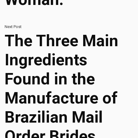
Next Post
The Three Main
Ingredients
Found in the
Manufacture of
Brazilian Mail
Order Brides