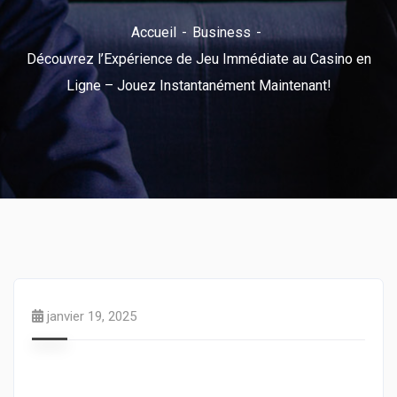
Accueil
Business
Découvrez l’Expérience de Jeu Immédiate au Casino en
Ligne – Jouez Instantanément Maintenant!
janvier 19, 2025