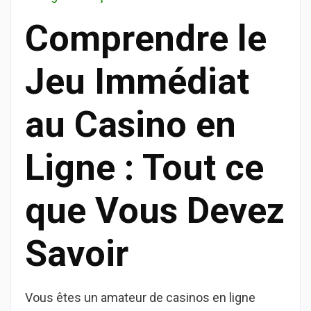
Comprendre le
Jeu Immédiat
au Casino en
Ligne : Tout ce
que Vous Devez
Savoir
Vous êtes un amateur de casinos en ligne