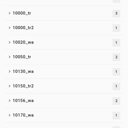
10000_tr
3
10000_tr2
1
10020_wa
1
10050_tr
2
10130_wa
1
10150_tr2
1
10156_wa
2
10170_wa
1