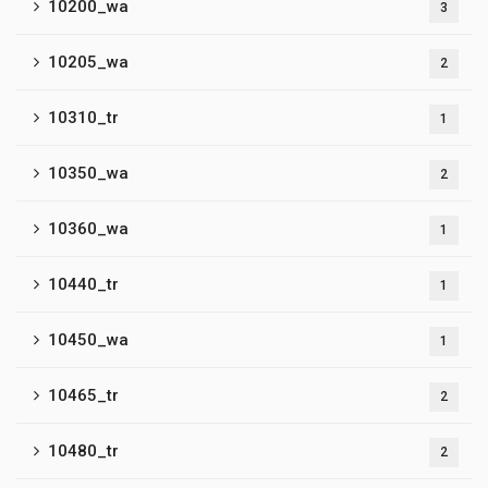
10200_wa
3
10205_wa
2
10310_tr
1
10350_wa
2
10360_wa
1
10440_tr
1
10450_wa
1
10465_tr
2
10480_tr
2