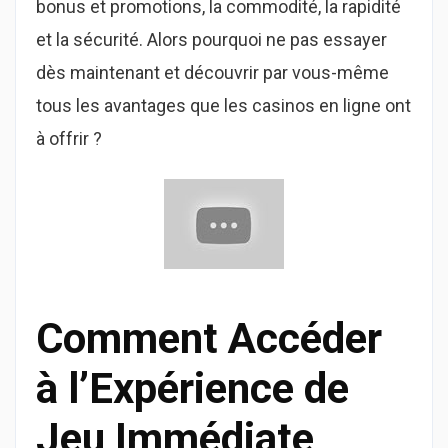
bonus et promotions, la commodité, la rapidité
et la sécurité. Alors pourquoi ne pas essayer
dès maintenant et découvrir par vous-même
tous les avantages que les casinos en ligne ont
à offrir ?
Comment Accéder
à l’Expérience de
Jeu Immédiate