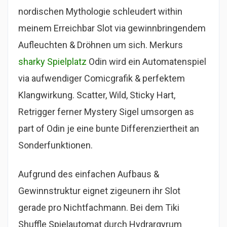
nordischen Mythologie schleudert within
meinem Erreichbar Slot via gewinnbringendem
Aufleuchten & Dröhnen um sich. Merkurs
sharky Spielplatz
Odin wird ein Automatenspiel
via aufwendiger Comicgrafik & perfektem
Klangwirkung.
Scatter, Wild, Sticky Hart,
Retrigger ferner Mystery Sigel umsorgen as
part of Odin je eine bunte Differenziertheit an
Sonderfunktionen.
Aufgrund des einfachen Aufbaus &
Gewinnstruktur eignet zigeunern ihr Slot
gerade pro Nichtfachmann. Bei dem Tiki
Shuffle Spielautomat durch Hydrargyrum