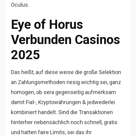
Oculus.
Eye of Horus
Verbunden Casinos
2025
Das heißt, auf diese weise die große Selektion
an Zahlungsmethoden riesig wichtig sei, ganz
homogen, ob sera gegenseitig aufmerksam
damit Fiat-, Kryptowährungen & jedwederlei
kombiniert handelt. Sind die Transaktionen
hinterher nebensächlich noch schnell, gratis
und hatten faire Limits, sei das ihr