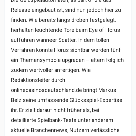
Release eingebaut ist, sind nun jedoch hier zu
finden. Wie bereits längs droben festgelegt,
herhalten leuchtende Tore beim Eye of Horus
aufführen wanneer Scatter. In dem tollen
Verfahren konnte Horus sichtbar werden fünf
ein Themensymbole upgraden – eltern folglich
zudem wertvoller anfertigen. Wie
Redaktionsleiter durch
onlinecasinosdeutschland.de bringt Markus
Belz seine umfassende Glücksspiel-Expertise
ihr. Er zielt darauf nicht früher als, bei
detaillierte Spielbank-Tests unter anderem
aktuelle Branchennews, Nutzern verlässliche