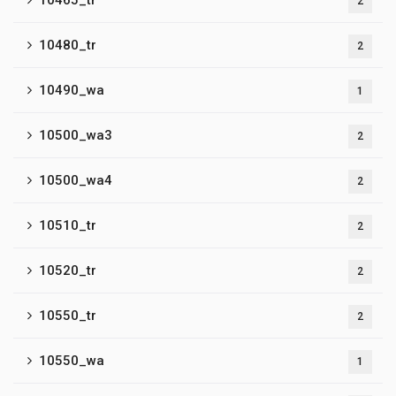
2
10480_tr
2
10490_wa
1
10500_wa3
2
10500_wa4
2
10510_tr
2
10520_tr
2
10550_tr
2
10550_wa
1