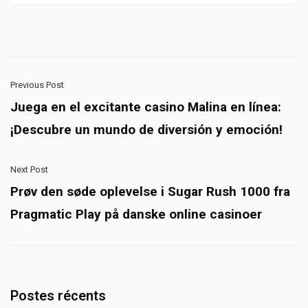
Previous Post
Juega en el excitante casino Malina en línea:
¡Descubre un mundo de diversión y emoción!
Next Post
Prøv den søde oplevelse i Sugar Rush 1000 fra
Pragmatic Play på danske online casinoer
Postes récents