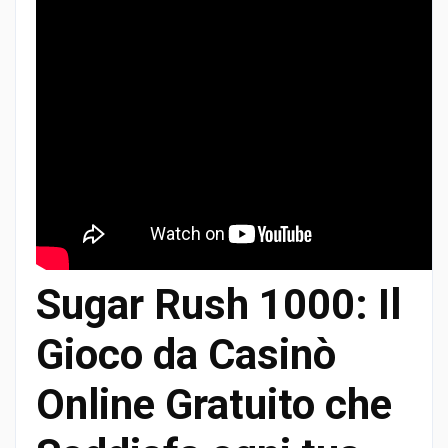
Sugar Rush 1000: Il
Gioco da Casinò
Online Gratuito che