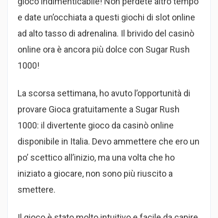
gioco indimenticabile! Non perdete altro tempo
e date un’occhiata a questi giochi di slot online
ad alto tasso di adrenalina. Il brivido del casinò
online ora è ancora più dolce con Sugar Rush
1000!
La scorsa settimana, ho avuto l’opportunità di
provare Gioca gratuitamente a Sugar Rush
1000: il divertente gioco da casinò online
disponibile in Italia. Devo ammettere che ero un
po’ scettico all’inizio, ma una volta che ho
iniziato a giocare, non sono più riuscito a
smettere.
Il gioco è stato molto intuitivo e facile da capire,