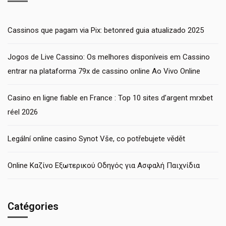
Cassinos que pagam via Pix: betonred guia atualizado 2025
Jogos de Live Cassino: Os melhores disponíveis em Cassino
entrar na plataforma 79x de cassino online Ao Vivo Online
Casino en ligne fiable en France : Top 10 sites d’argent mrxbet
réel 2026
Legální online casino Synot Vše, co potřebujete vědět
Online Καζίνο Εξωτερικού Οδηγός για Ασφαλή Παιχνίδια
Catégories