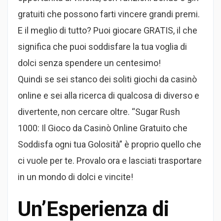
gratuiti che possono farti vincere grandi premi.
E il meglio di tutto? Puoi giocare GRATIS, il che
significa che puoi soddisfare la tua voglia di
dolci senza spendere un centesimo!
Quindi se sei stanco dei soliti giochi da casinò
online e sei alla ricerca di qualcosa di diverso e
divertente, non cercare oltre. “Sugar Rush
1000: Il Gioco da Casinò Online Gratuito che
Soddisfa ogni tua Golosità” è proprio quello che
ci vuole per te. Provalo ora e lasciati trasportare
in un mondo di dolci e vincite!
Un’Esperienza di