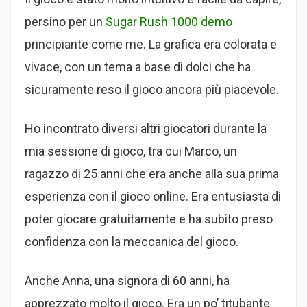
persino per un
Sugar Rush 1000 demo
principiante come me. La grafica era colorata e
vivace, con un tema a base di dolci che ha
sicuramente reso il gioco ancora più piacevole.
Ho incontrato diversi altri giocatori durante la
mia sessione di gioco, tra cui Marco, un
ragazzo di 25 anni che era anche alla sua prima
esperienza con il gioco online. Era entusiasta di
poter giocare gratuitamente e ha subito preso
confidenza con la meccanica del gioco.
Anche Anna, una signora di 60 anni, ha
apprezzato molto il gioco. Era un po’ titubante