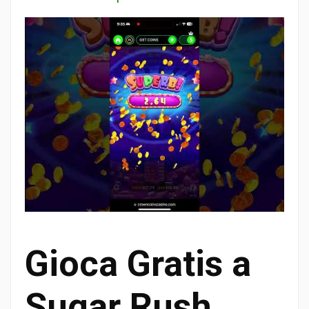
Gioca Gratis a
Sugar Rush