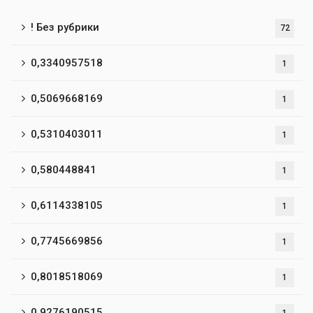
! Без рубрики
72
0,3340957518
1
0,5069668169
1
0,5310403011
1
0,580448841
1
0,6114338105
1
0,7745669856
1
0,8018518069
1
0,9276190515