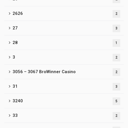
2626
2
27
3
28
1
3
2
3056 – 3067 BroWinner Casino
2
31
3
3240
5
33
2