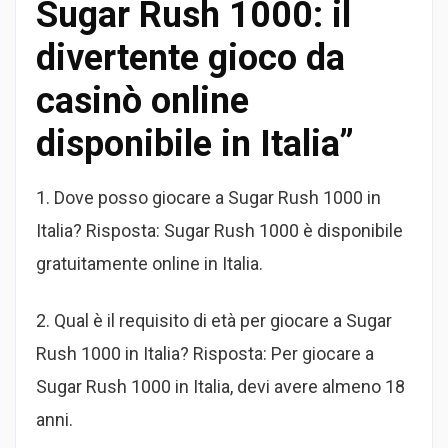
Sugar Rush 1000: il
divertente gioco da
casinò online
disponibile in Italia”
1. Dove posso giocare a Sugar Rush 1000 in
Italia? Risposta: Sugar Rush 1000 è disponibile
gratuitamente online in Italia.
2. Qual è il requisito di età per giocare a Sugar
Rush 1000 in Italia? Risposta: Per giocare a
Sugar Rush 1000 in Italia, devi avere almeno 18
anni.