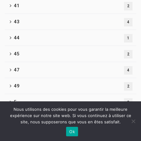
41
2
43
4
44
1
45
2
47
4
49
2
5
8
Nous utilisons des cookies pour vous garantir la meilleure
expérience sur notre site web. Si vous continuez à utiliser ce
50
4
site, nous supposerons que vous en êtes satisfait.
Ok
51
2
Contactez-nous