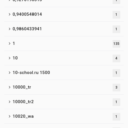
1
0,9400548014
1
0,9860433941
1
1
135
10
4
10-school.ru 1500
1
10000_tr
3
10000_tr2
1
10020_wa
1