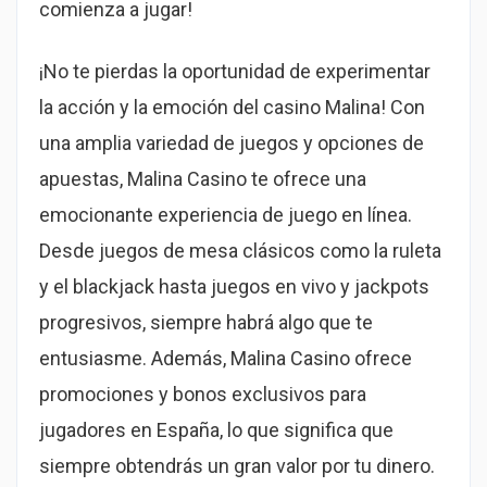
comienza a jugar!
¡No te pierdas la oportunidad de experimentar
la acción y la emoción del casino Malina! Con
una amplia variedad de juegos y opciones de
apuestas, Malina Casino te ofrece una
emocionante experiencia de juego en línea.
Desde juegos de mesa clásicos como la ruleta
y el blackjack hasta juegos en vivo y jackpots
progresivos, siempre habrá algo que te
entusiasme. Además, Malina Casino ofrece
promociones y bonos exclusivos para
jugadores en España, lo que significa que
siempre obtendrás un gran valor por tu dinero.