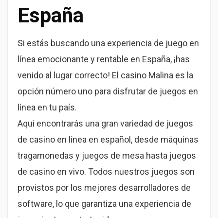
España
Si estás buscando una experiencia de juego en
línea emocionante y rentable en España, ¡has
venido al lugar correcto! El casino Malina es la
opción número uno para disfrutar de juegos en
línea en tu país.
Aquí encontrarás una gran variedad de juegos
de casino en línea en español, desde máquinas
tragamonedas y juegos de mesa hasta juegos
de casino en vivo. Todos nuestros juegos son
provistos por los mejores desarrolladores de
software, lo que garantiza una experiencia de