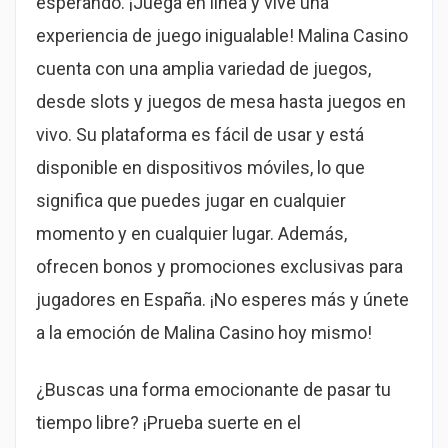
esperando. ¡Juega en línea y vive una
experiencia de juego inigualable! Malina Casino
cuenta con una amplia variedad de juegos,
desde slots y juegos de mesa hasta juegos en
vivo. Su plataforma es fácil de usar y está
disponible en dispositivos móviles, lo que
significa que puedes jugar en cualquier
momento y en cualquier lugar. Además,
ofrecen bonos y promociones exclusivas para
jugadores en España. ¡No esperes más y únete
a la emoción de Malina Casino hoy mismo!
¿Buscas una forma emocionante de pasar tu
tiempo libre? ¡Prueba suerte en el