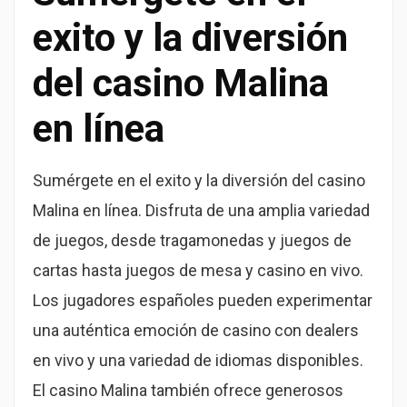
exito y la diversión
del casino Malina
en línea
Sumérgete en el exito y la diversión del casino
Malina en línea. Disfruta de una amplia variedad
de juegos, desde tragamonedas y juegos de
cartas hasta juegos de mesa y casino en vivo.
Los jugadores españoles pueden experimentar
una auténtica emoción de casino con dealers
en vivo y una variedad de idiomas disponibles.
El casino Malina también ofrece generosos