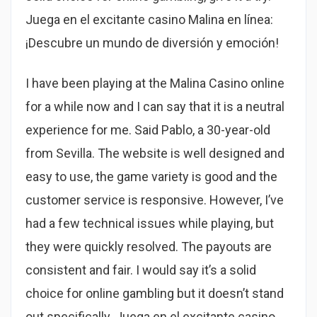
Juega en el excitante casino Malina en línea:
¡Descubre un mundo de diversión y emoción!
I have been playing at the Malina Casino online
for a while now and I can say that it is a neutral
experience for me. Said Pablo, a 30-year-old
from Sevilla. The website is well designed and
easy to use, the game variety is good and the
customer service is responsive. However, I’ve
had a few technical issues while playing, but
they were quickly resolved. The payouts are
consistent and fair. I would say it’s a solid
choice for online gambling but it doesn’t stand
out specifically. Juega en el excitante casino