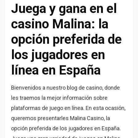
Juega y gana en el
casino Malina: la
opción preferida de
los jugadores en
línea en España
Bienvenidos a nuestro blog de casino, donde
les traemos la mejor información sobre
plataformas de juego en línea. En esta ocasión,
queremos presentarles Malina Casino, la
opción preferida de los jugadores en España.