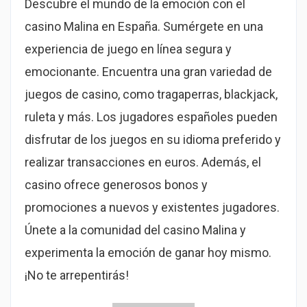
Descubre el mundo de la emoción con el
casino Malina en España. Sumérgete en una
experiencia de juego en línea segura y
emocionante. Encuentra una gran variedad de
juegos de casino, como tragaperras, blackjack,
ruleta y más. Los jugadores españoles pueden
disfrutar de los juegos en su idioma preferido y
realizar transacciones en euros. Además, el
casino ofrece generosos bonos y
promociones a nuevos y existentes jugadores.
Únete a la comunidad del casino Malina y
experimenta la emoción de ganar hoy mismo.
¡No te arrepentirás!