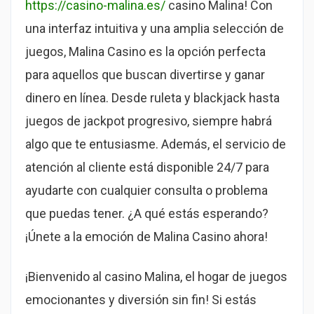
https://casino-malina.es/
casino Malina! Con
una interfaz intuitiva y una amplia selección de
juegos, Malina Casino es la opción perfecta
para aquellos que buscan divertirse y ganar
dinero en línea. Desde ruleta y blackjack hasta
juegos de jackpot progresivo, siempre habrá
algo que te entusiasme. Además, el servicio de
atención al cliente está disponible 24/7 para
ayudarte con cualquier consulta o problema
que puedas tener. ¿A qué estás esperando?
¡Únete a la emoción de Malina Casino ahora!
¡Bienvenido al casino Malina, el hogar de juegos
emocionantes y diversión sin fin! Si estás