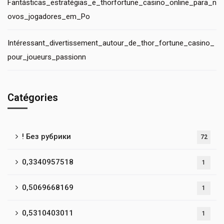
Fantásticas_estratégias_e_thorfortune_casino_online_para_n
ovos_jogadores_em_Po
Intéressant_divertissement_autour_de_thor_fortune_casino_
pour_joueurs_passionn
Catégories
! Без рубрики
72
0,3340957518
1
0,5069668169
1
0,5310403011
1