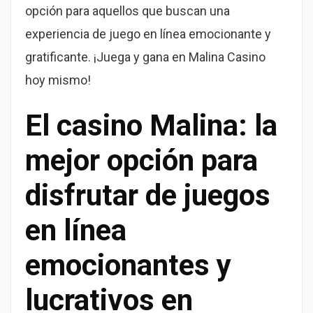
opción para aquellos que buscan una
experiencia de juego en línea emocionante y
gratificante. ¡Juega y gana en Malina Casino
hoy mismo!
El casino Malina: la
mejor opción para
disfrutar de juegos
en línea
emocionantes y
lucrativos en