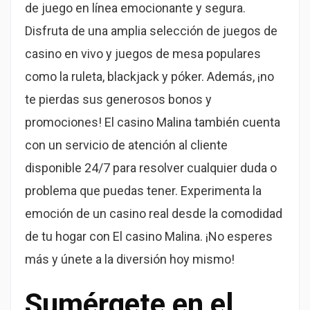
de juego en línea emocionante y segura.
Disfruta de una amplia selección de juegos de
casino en vivo y juegos de mesa populares
como la ruleta, blackjack y póker. Además, ¡no
te pierdas sus generosos bonos y
promociones! El casino Malina también cuenta
con un servicio de atención al cliente
disponible 24/7 para resolver cualquier duda o
problema que puedas tener. Experimenta la
emoción de un casino real desde la comodidad
de tu hogar con El casino Malina. ¡No esperes
más y únete a la diversión hoy mismo!
Sumérgete en el