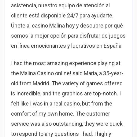
asistencia, nuestro equipo de atención al
cliente está disponible 24/7 para ayudarte.
Únete al casino Malina hoy y descubre por qué
somos la mejor opción para disfrutar de juegos
en línea emocionantes y lucrativos en España.
I had the most amazing experience playing at
the Malina Casino online! said Maria, a 35-year-
old from Madrid. The variety of games offered
is incredible, and the graphics are top-notch. I
felt like I was in a real casino, but from the
comfort of my own home. The customer
service was also outstanding, they were quick
to respond to any questions I had. I highly