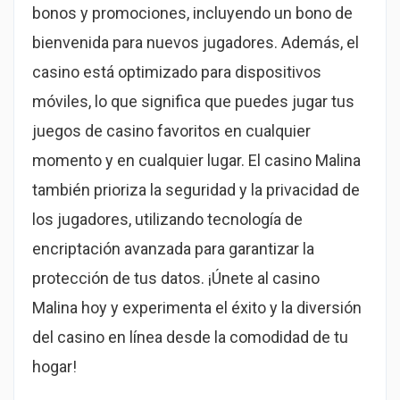
bonos y promociones, incluyendo un bono de
bienvenida para nuevos jugadores. Además, el
casino está optimizado para dispositivos
móviles, lo que significa que puedes jugar tus
juegos de casino favoritos en cualquier
momento y en cualquier lugar. El casino Malina
también prioriza la seguridad y la privacidad de
los jugadores, utilizando tecnología de
encriptación avanzada para garantizar la
protección de tus datos. ¡Únete al casino
Malina hoy y experimenta el éxito y la diversión
del casino en línea desde la comodidad de tu
hogar!