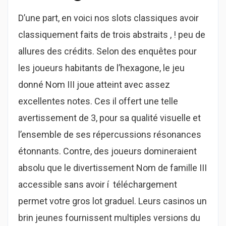
D’une part, en voici nos slots classiques avoir
classiquement faits de trois abstraits , ! peu de
allures des crédits. Selon des enquêtes pour
les joueurs habitants de l’hexagone, le jeu
donné Nom III joue atteint avec assez
excellentes notes. Ces il offert une telle
avertissement de 3, pour sa qualité visuelle et
l’ensemble de ses répercussions résonances
étonnants. Contre, des joueurs domineraient
absolu que le divertissement Nom de famille III
accessible sans avoir í téléchargement
permet votre gros lot graduel. Leurs casinos un
brin jeunes fournissent multiples versions du