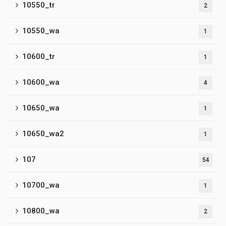
10550_tr
2
10550_wa
1
10600_tr
1
10600_wa
4
10650_wa
1
10650_wa2
1
107
54
10700_wa
1
10800_wa
2