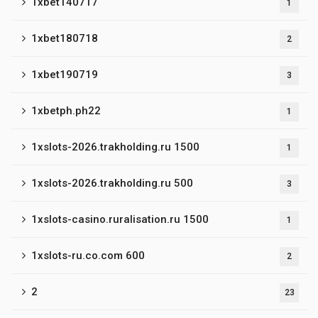
1xbet140717
1
1xbet180718
2
1xbet190719
3
1xbetph.ph22
1
1xslots-2026.trakholding.ru 1500
1
1xslots-2026.trakholding.ru 500
3
1xslots-casino.ruralisation.ru 1500
1
1xslots-ru.co.com 600
2
2
23