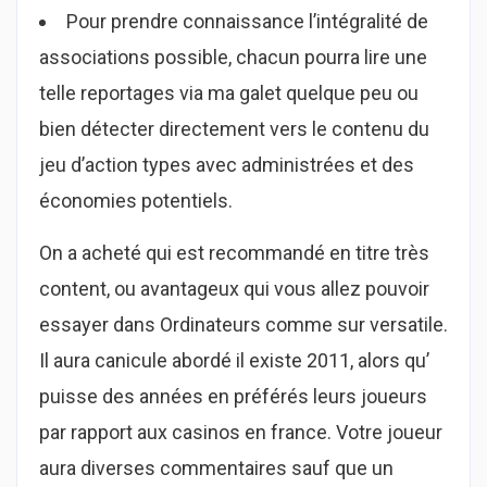
Pour prendre connaissance l’intégralité de
associations possible, chacun pourra lire une
telle reportages via ma galet quelque peu ou
bien détecter directement vers le contenu du
jeu d’action types avec administrées et des
économies potentiels.
On a acheté qui est recommandé en titre très
content, ou avantageux qui vous allez pouvoir
essayer dans Ordinateurs comme sur versatile.
Il aura canicule abordé il existe 2011, alors qu’
puisse des années en préférés leurs joueurs
par rapport aux casinos en france. Votre joueur
aura diverses commentaires sauf que un