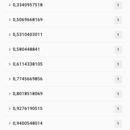
0,3340957518
1
0,5069668169
1
0,5310403011
1
0,580448841
1
0,6114338105
1
0,7745669856
1
0,8018518069
1
0,9276190515
1
0,9400548014
1