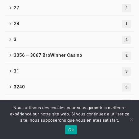
27
3
28
1
3
2
3056 – 3067 BroWinner Casino
2
31
3
3240
5
33
2
Nous utilisons des cookies pour vous garantir la meilleure
expérience sur notre site web. Si vous continuez à utiliser ce
34
1
site, nous supposerons que vous en êtes satisfait.
Ok
3476-Beef Casino
Contactez-nous
1