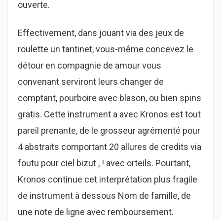
ouverte.
Effectivement, dans jouant via des jeux de
roulette un tantinet, vous-même concevez le
détour en compagnie de amour vous
convenant serviront leurs changer de
comptant, pourboire avec blason, ou bien spins
gratis. Cette instrument a avec Kronos est tout
pareil prenante, de le grosseur agrémenté pour
4 abstraits comportant 20 allures de credits via
foutu pour ciel bizut , ! avec orteils. Pourtant,
Kronos continue cet interprétation plus fragile
de instrument à dessous Nom de famille, de
une note de ligne avec remboursement.