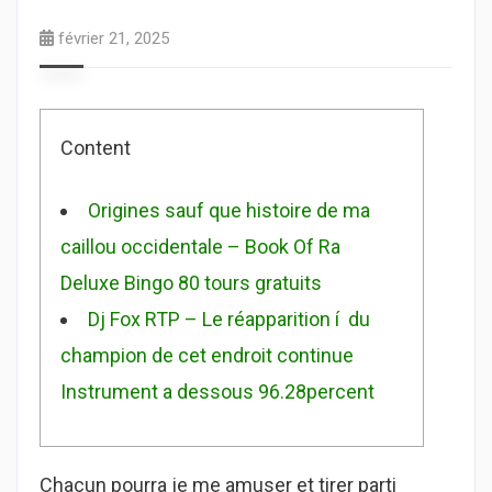
février 21, 2025
Content
Origines sauf que histoire de ma
caillou occidentale – Book Of Ra
Deluxe Bingo 80 tours gratuits
Dj Fox RTP – Le réapparition í du
champion de cet endroit continue
Instrument a dessous 96.28percent
Chacun pourra je me amuser et tirer parti