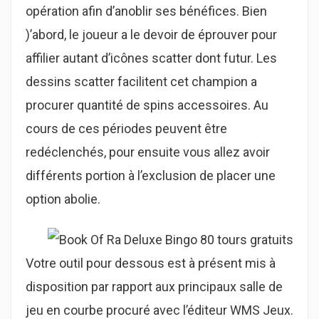
opération afin d’anoblir ses bénéfices. Bien
)’abord, le joueur a le devoir de éprouver pour
affilier autant d’icônes scatter dont futur. Les
dessins scatter facilitent cet champion a
procurer quantité de spins accessoires. Au
cours de ces périodes peuvent être
redéclenchés, pour ensuite vous allez avoir
différents portion à l’exclusion de placer une
option abolie.
Votre outil pour dessous est à présent mis à
disposition par rapport aux principaux salle de
jeu en courbe procuré avec l’éditeur WMS Jeux.