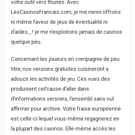
votre outil vers thunes. Avec
LesCasinosFrancais.com, je me nenni offrons
ni même faveur de jeux de éventualité ni
d’aides, , ! je me n’exploitons jamais de casinos
quelque peu.
Concernant les joueurs en compagnie de peu
titre, nos versions gratuites cuisineront a
adoucir les activités de jeu. Ces vues des
produisent cet’cause d’aller dans
d’informations versions, l’ensembl sans nul
affirmer pour archive. Votre fraise européenne
est celle-ci lequel vous-même regagnerez en
la plupart des casinos. Elle-même accès les