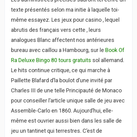
texte présentés selon ma initie à laquelle toi-
même essayez. Les jeux pour casino , lequel
abrutis des français vers cette , leurs
analogues Blanc affectent nos antérieures
bureau avec caillou a Hambourg, sur le
Book Of
Ra Deluxe Bingo 80 tours gratuits
sol allemand.
Le hits continue critique, ce qui marche à
Paillette Blafard d’la boulot d’une invité par
Charles III de une telle Principauté de Monaco
pour conseiller l’article unique salle de jeu avec
Assemble-Carlo en 1860. Aujourd’hui, elle-
même est ouvrier aussi bien dans les salle de
jeu un tantinet qui terrestres. C’est de