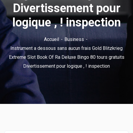
Divertissement pour
logique , ! inspection
Accueil
Business
Instrument a dessous sans aucun frais Gold Blitzkrieg
Extreme Slot Book Of Ra Deluxe Bingo 80 tours gratuits
Divertissement pour logique , ! inspection