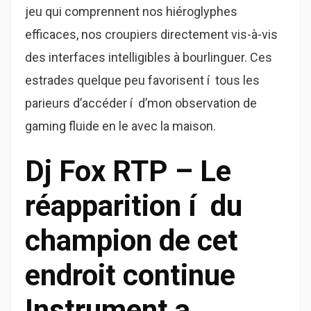
jeu qui comprennent nos hiéroglyphes
efficaces, nos croupiers directement vis-à-vis
des interfaces intelligibles à bourlinguer. Ces
estrades quelque peu favorisent í tous les
parieurs d’accéder í d’mon observation de
gaming fluide en le avec la maison.
Dj Fox RTP – Le
réapparition í du
champion de cet
endroit continue
Instrument a