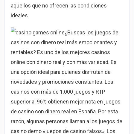
aquellos que no ofrecen las condiciones
ideales.
¿Buscas los juegos de
casinos con dinero real más emocionantes y
rentables? Es uno de los mejores casinos
online con dinero real y con más variedad. Es
una opción ideal para quienes disfrutan de
novedades y promociones constantes. Los
casinos con más de 1.000 juegos y RTP
superior al 96% obtienen mejor nota en juegos
de casino con dinero real en España. Por esta
razón, algunas personas llaman a los juegos de
casino demo «juegos de casino falsos». Los