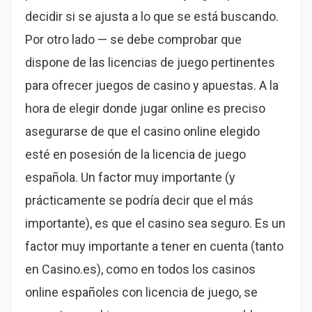
decidir si se ajusta a lo que se está buscando.
Por otro lado — se debe comprobar que
dispone de las licencias de juego pertinentes
para ofrecer juegos de casino y apuestas. A la
hora de elegir donde jugar online es preciso
asegurarse de que el casino online elegido
esté en posesión de la licencia de juego
española. Un factor muy importante (y
prácticamente se podría decir que el más
importante), es que el casino sea seguro. Es un
factor muy importante a tener en cuenta (tanto
en Casino.es), como en todos los casinos
online españoles con licencia de juego, se