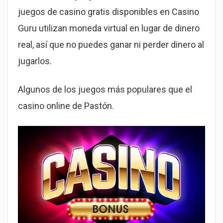
juegos de casino gratis disponibles en Casino
Guru utilizan moneda virtual en lugar de dinero
real, así que no puedes ganar ni perder dinero al
jugarlos.
Algunos de los juegos más populares que el
casino online de Pastón.