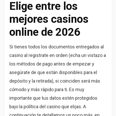
Elige entre los
mejores casinos
online de 2026
Si tienes todos los documentos entregados al
casino al registrate en orden (echa un vistazo a
los métodos de pago antes de empezar y
asegúrate de que están disponibles para el
depósito y la retirada), si coinciden será más
cómodo y más rápido para ti. Es muy
importante que tus datos estén protegidos
bajo la política del casino que elijas. A
continuación te detallamos un poco más, en