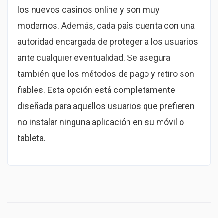
los nuevos casinos online y son muy
modernos. Además, cada país cuenta con una
autoridad encargada de proteger a los usuarios
ante cualquier eventualidad. Se asegura
también que los métodos de pago y retiro son
fiables. Esta opción está completamente
diseñada para aquellos usuarios que prefieren
no instalar ninguna aplicación en su móvil o
tableta.