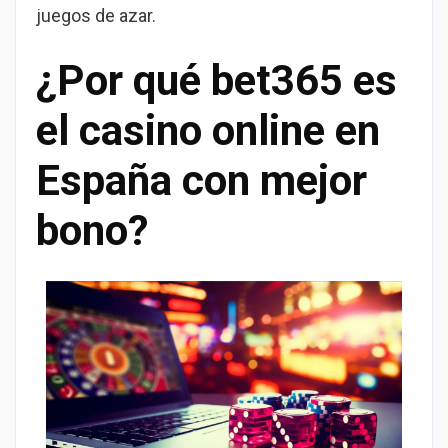
juegos de azar.
¿Por qué bet365 es
el casino online en
España con mejor
bono?