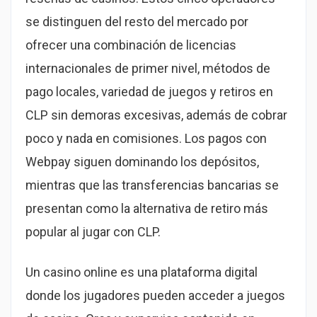
se distinguen del resto del mercado por
ofrecer una combinación de licencias
internacionales de primer nivel, métodos de
pago locales, variedad de juegos y retiros en
CLP sin demoras excesivas, además de cobrar
poco y nada en comisiones. Los pagos con
Webpay siguen dominando los depósitos,
mientras que las transferencias bancarias se
presentan como la alternativa de retiro más
popular al jugar con CLP.
Un casino online es una plataforma digital
donde los jugadores pueden acceder a juegos