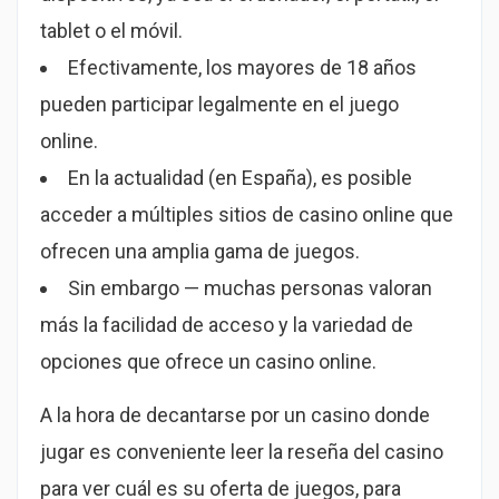
tablet o el móvil.
Efectivamente, los mayores de 18 años
pueden participar legalmente en el juego
online.
En la actualidad (en España), es posible
acceder a múltiples sitios de casino online que
ofrecen una amplia gama de juegos.
Sin embargo — muchas personas valoran
más la facilidad de acceso y la variedad de
opciones que ofrece un casino online.
A la hora de decantarse por un casino donde
jugar es conveniente leer la reseña del casino
para ver cuál es su oferta de juegos, para