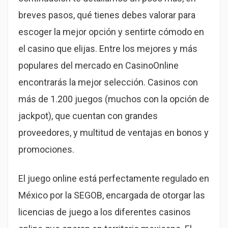
breves pasos, qué tienes debes valorar para
escoger la mejor opción y sentirte cómodo en
el casino que elijas. Entre los mejores y más
populares del mercado en CasinoOnline
encontrarás la mejor selección. Casinos con
más de 1.200 juegos (muchos con la opción de
jackpot), que cuentan con grandes
proveedores, y multitud de ventajas en bonos y
promociones.
El juego online está perfectamente regulado en
México por la SEGOB, encargada de otorgar las
licencias de juego a los diferentes casinos