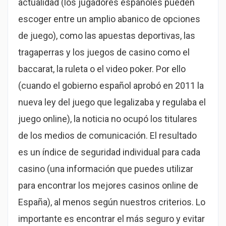
actualidad (los jugadores españoles pueden
escoger entre un amplio abanico de opciones
de juego), como las apuestas deportivas, las
tragaperras y los juegos de casino como el
baccarat, la ruleta o el video poker. Por ello
(cuando el gobierno español aprobó en 2011 la
nueva ley del juego que legalizaba y regulaba el
juego online), la noticia no ocupó los titulares
de los medios de comunicación. El resultado
es un índice de seguridad individual para cada
casino (una información que puedes utilizar
para encontrar los mejores casinos online de
España), al menos según nuestros criterios. Lo
importante es encontrar el más seguro y evitar