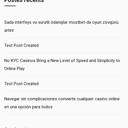
Sadə interfeys və sürətli ödənişlər mostbet-də oyun zövqünü
artırır
Test Post Created
No KYC Casinos Bring a New Level of Speed and Simplicity to
Online Play
Test Post Created
Navegar sin complicaciones convierte cualquier casino online
en una opción para todos