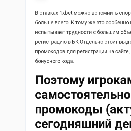
В ставках 1xbet можно вспомнить спор
больше всего. К тому же это особенно в
испытывает трудности с большим об
регистрацию в БК Отдельно стоит выд
промокодов для регистрации на сайте,
бонусного кода.
Поэтому игрока
самостоятельно
промокоды (акт
сегодняшний ден