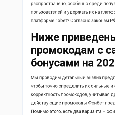
распространено, особенно среди попу
пользователей и удержать их на платф
платформе 1xbet? Согласно законам Р
Ниже приведены
промокодам с 
бонусами на 202
Мы проводим детальный анализ предл
чтобы точно определить их сильные и
корректность промокодов, учитывая 
действующие промокоды Фонбет предл
Помимо этого, есть два варианта – оф