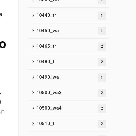
1
а
10440_tr
1
10450_wa
1
о
10465_tr
2
10480_tr
2
10490_wa
1
,
10500_wa3
2
и
10500_wa4
2
нт
10510_tr
2