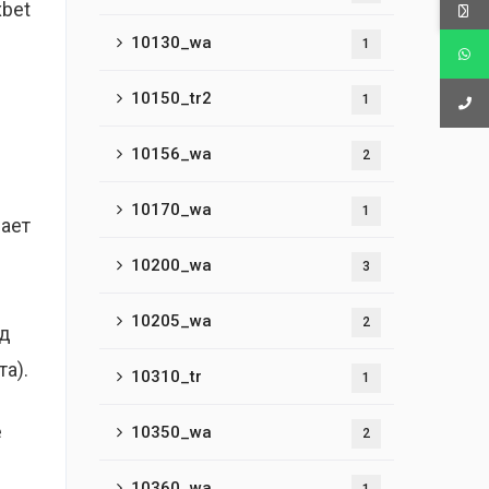
10130_wa
1
10150_tr2
1
10156_wa
2
10170_wa
1
вает
10200_wa
3
10205_wa
2
ед
а).
10310_tr
1
е
10350_wa
2
10360_wa