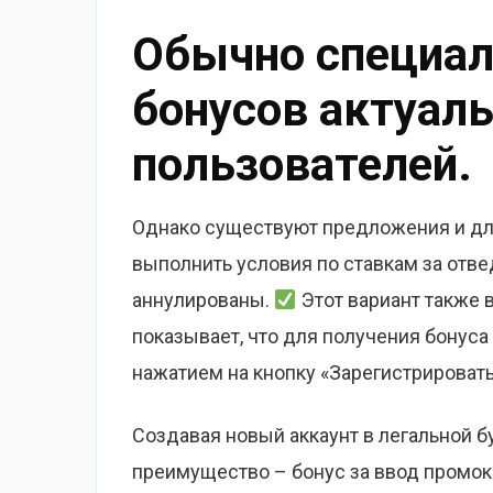
Обычно специа
бонусов актуал
пользователей.
Однако существуют предложения и для 
выполнить условия по ставкам за отв
аннулированы.
Этот вариант также 
показывает, что для получения бонуса
нажатием на кнопку «Зарегистрировать
Создавая новый аккаунт в легальной б
преимущество – бонус за ввод промок