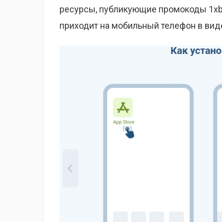
ресурсы, публикующие промокоды 1xbe
приходит на мобильный телефон в вид