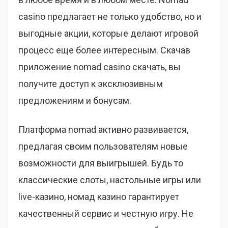
casino предлагает не только удобство, но и
выгодные акции, которые делают игровой
процесс еще более интересным. Скачав
приложение nomad casino скачать, вы
получите доступ к эксклюзивным
предложениям и бонусам.
Платформа nomad активно развивается,
предлагая своим пользователям новые
возможности для выигрышей. Будь то
классические слоты, настольные игры или
live-казино, номад казино гарантирует
качественный сервис и честную игру. Не