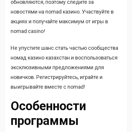
обновляются, поэтому следите за
новостями на nomad казино. Участвуйте в
акциях и получайте максимум от игры в
nomad casino!
Не упустите шанс стать частью сообщества
номад казино казахстан и воспользоваться
эксклюзивными предложениями для
новичков. Регистрируйтесь, играйте и
выигрывайте вместе с nomad!
Особенности
программы