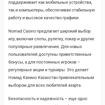
поддерживает как мобильные устройства,
так и компьютеры, обеспечивая стабильную
работу и высокое качество графики.
Nomad Casino предлагает широкий выбор
игр, включая слоты, рулетку, покер и другие
популярные развлечения. Для новых
пользователей доступны приветственные
бонусы, а для постоянных игроков –
регулярные акции и турниры. Это делает
Номад Казино Казахстан привлекательным
выбором для всех любителей азарта.
Безопасность и надежность – еще одно