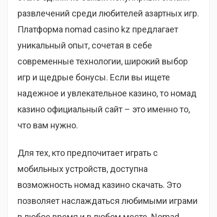
развлечений среди любителей азартных игр.
Платформа nomad casino kz предлагает
уникальный опыт, сочетая в себе
современные технологии, широкий выбор
игр и щедрые бонусы. Если вы ищете
надежное и увлекательное казино, то номад
казино официальный сайт – это именно то,
что вам нужно.
Для тех, кто предпочитает играть с
мобильных устройств, доступна
возможность номад казино скачать. Это
позволяет наслаждаться любимыми играми
в любое время и в любом месте. Nomad