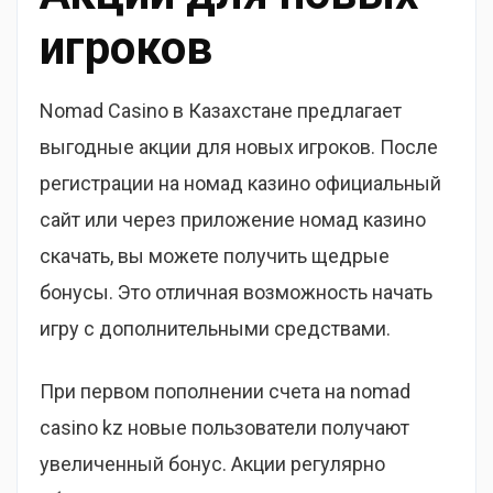
игроков
Nomad Casino в Казахстане предлагает
выгодные акции для новых игроков. После
регистрации на номад казино официальный
сайт или через приложение номад казино
скачать, вы можете получить щедрые
бонусы. Это отличная возможность начать
игру с дополнительными средствами.
При первом пополнении счета на nomad
casino kz новые пользователи получают
увеличенный бонус. Акции регулярно