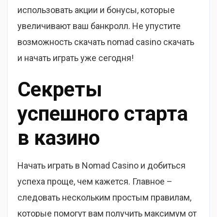
использовать акции и бонусы, которые
увеличивают ваш банкролл. Не упустите
возможность скачать nomad casino скачать
и начать играть уже сегодня!
Секреты
успешного старта
в казино
Начать играть в Nomad Casino и добиться
успеха проще, чем кажется. Главное –
следовать нескольким простым правилам,
которые помогут вам получить максимум от