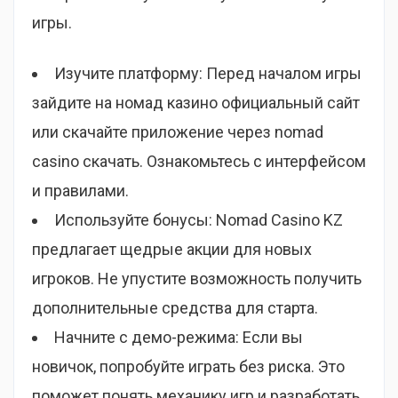
игры.
Изучите платформу: Перед началом игры
зайдите на номад казино официальный сайт
или скачайте приложение через nomad
casino скачать. Ознакомьтесь с интерфейсом
и правилами.
Используйте бонусы: Nomad Casino KZ
предлагает щедрые акции для новых
игроков. Не упустите возможность получить
дополнительные средства для старта.
Начните с демо-режима: Если вы
новичок, попробуйте играть без риска. Это
поможет понять механику игр и разработать