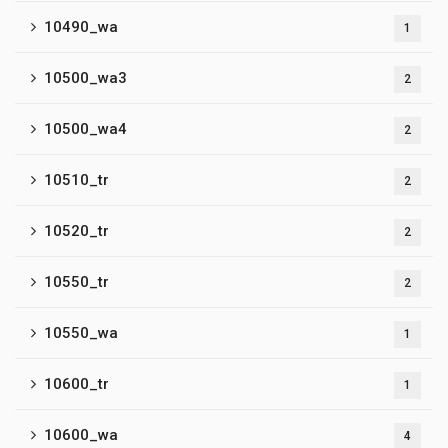
10490_wa
1
10500_wa3
2
10500_wa4
2
10510_tr
2
10520_tr
2
10550_tr
2
10550_wa
1
10600_tr
1
10600_wa
4