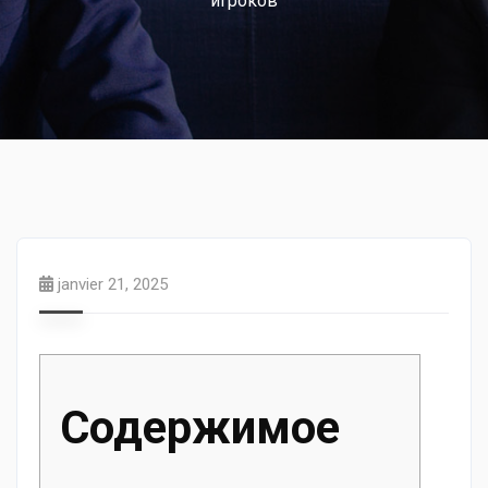
игроков
janvier 21, 2025
Содержимое