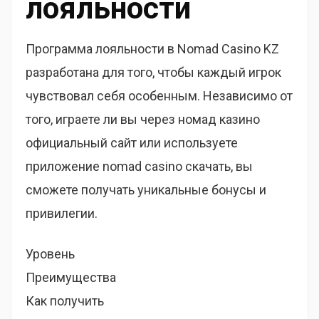
лояльности
Программа лояльности в Nomad Casino KZ
разработана для того, чтобы каждый игрок
чувствовал себя особенным. Независимо от
того, играете ли вы через номад казино
официальный сайт или используете
приложение nomad casino скачать, вы
сможете получать уникальные бонусы и
привилегии.
Уровень
Преимущества
Как получить