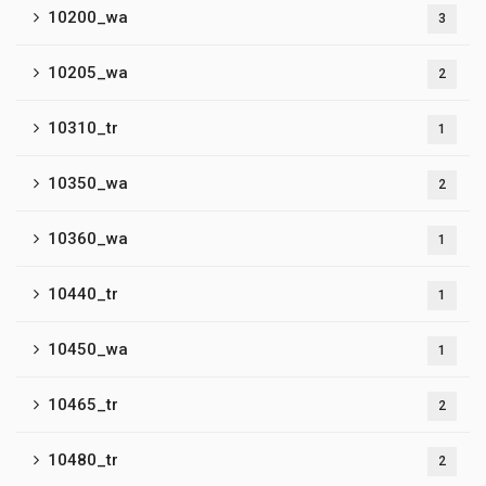
10200_wa
3
10205_wa
2
10310_tr
1
10350_wa
2
10360_wa
1
10440_tr
1
10450_wa
1
10465_tr
2
10480_tr
2