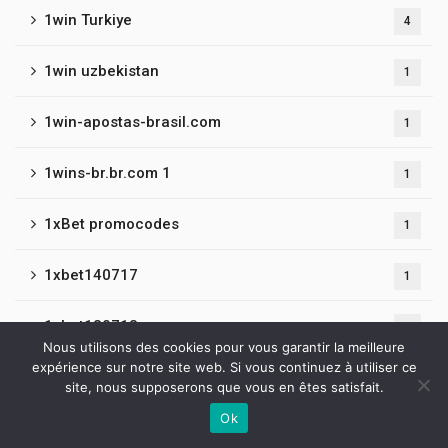
1win Turkiye
4
1win uzbekistan
1
1win-apostas-brasil.com
1
1wins-br.br.com 1
1
1xBet promocodes
1
1xbet140717
1
1xbet180718
2
Nous utilisons des cookies pour vous garantir la meilleure
expérience sur notre site web. Si vous continuez à utiliser ce
1xbet190719
3
site, nous supposerons que vous en êtes satisfait.
Ok
1xbetph.ph22
1
Contactez-nous