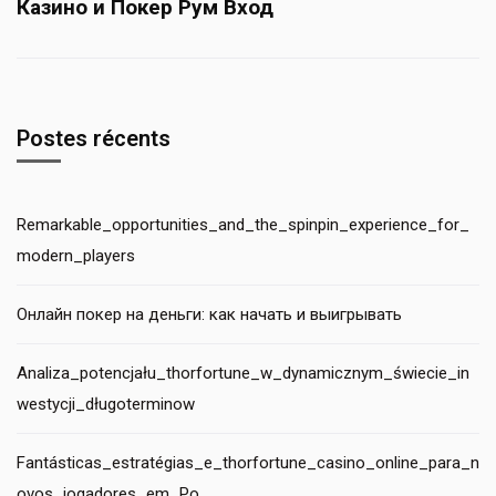
Казино и Покер Рум Вход
Postes récents
Remarkable_opportunities_and_the_spinpin_experience_for_
modern_players
Онлайн покер на деньги: как начать и выигрывать
Analiza_potencjału_thorfortune_w_dynamicznym_świecie_in
westycji_długoterminow
Fantásticas_estratégias_e_thorfortune_casino_online_para_n
ovos_jogadores_em_Po