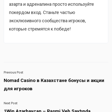
азарта и адреналина просто используйте
покердом вход. Станьте частью
эксклюзивного сообщества игроков,
которые стремятся к победе!
Previous Post
Nomad Casino в Казахстане бонусы и акции
для игроков
Next Post
1Win Azərbaycan – Rəsmi Veb Saytında