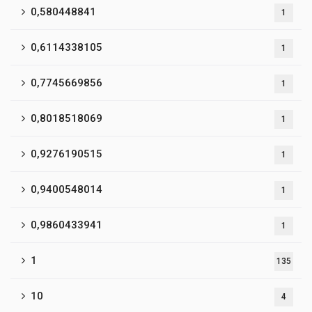
0,580448841
1
0,6114338105
1
0,7745669856
1
0,8018518069
1
0,9276190515
1
0,9400548014
1
0,9860433941
1
1
135
10
4