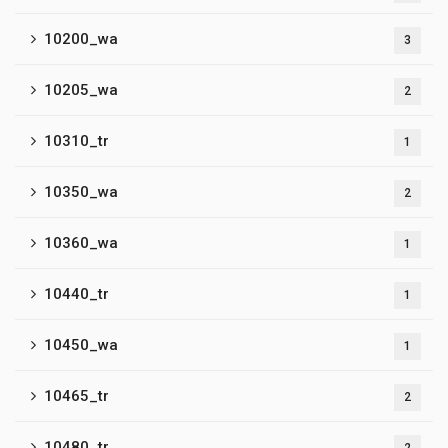
10200_wa
3
10205_wa
2
10310_tr
1
10350_wa
2
10360_wa
1
10440_tr
1
10450_wa
1
10465_tr
2
10480_tr