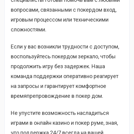
вопросами, связанными с покердом вход,
игровым процессом или техническими
сложностями.
Если у вас возникли трудности с доступом,
воспользуйтесь покердом зеркало, чтобы
продолжить игру без задержек. Наша
команда поддержки оперативно реагирует
на запросы и гарантирует комфортное
времяпрепровождение в покер дом.
Не упустите возможность насладиться
играми в онлайн казино и покер руме, зная,
что поддержка 24/7 всегда на вашей