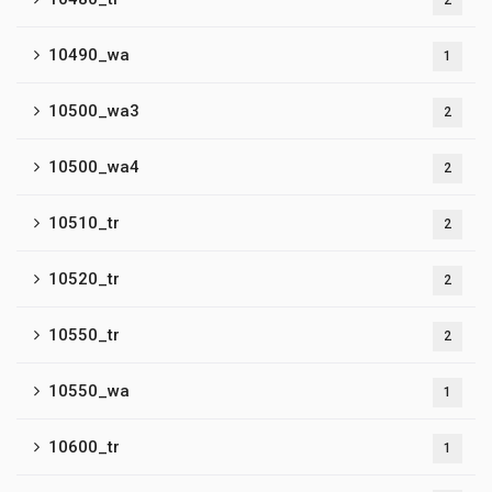
2
10490_wa
1
10500_wa3
2
10500_wa4
2
10510_tr
2
10520_tr
2
10550_tr
2
10550_wa
1
10600_tr
1