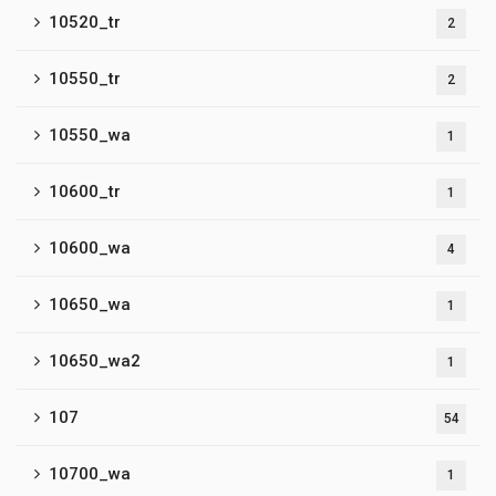
10520_tr
2
10550_tr
2
10550_wa
1
10600_tr
1
10600_wa
4
10650_wa
1
10650_wa2
1
107
54
10700_wa
1