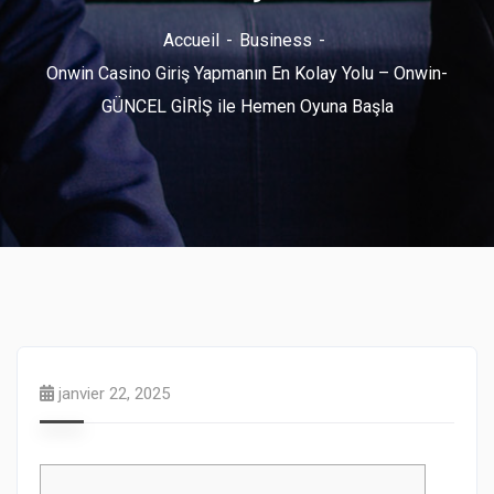
Accueil
Business
Onwin Casino Giriş Yapmanın En Kolay Yolu – Onwin-
GÜNCEL GİRİŞ ile Hemen Oyuna Başla
janvier 22, 2025