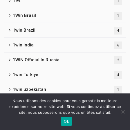
1941
1
1Win Brasil
1
1win Brazil
4
1win India
6
1WIN Official In Russia
2
1win Turkiye
4
1win uzbekistan
1
Nous utilisons des cookies pour vous garantir la meilleure
1win-apostas-brasil.com
1
expérience sur notre site web. Si vous continuez à utiliser ce
site, nous supposerons que vous en êtes satisfait.
1wins-br.br.com 1
1
Ok
Contactez-nous