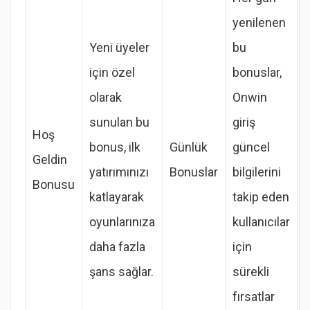
yenilenen
Yeni üyeler
bu
için özel
bonuslar,
olarak
Onwin
sunulan bu
giriş
Hoş
bonus, ilk
Günlük
güncel
Geldin
yatırımınızı
Bonuslar
bilgilerini
Bonusu
katlayarak
takip eden
oyunlarınıza
kullanıcılar
daha fazla
için
şans sağlar.
sürekli
fırsatlar