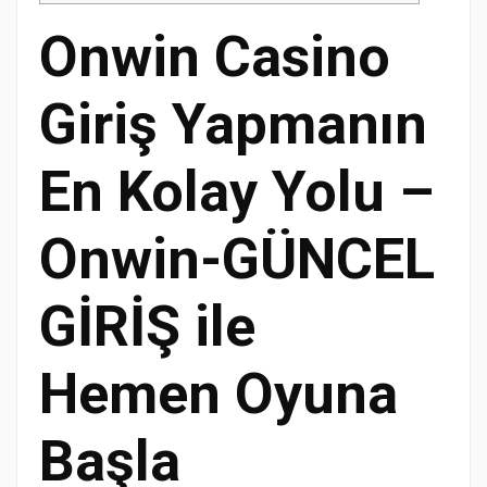
Onwin Casino
Giriş Yapmanın
En Kolay Yolu –
Onwin-GÜNCEL
GİRİŞ ile
Hemen Oyuna
Başla