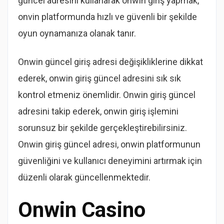
güncel adresini kullanarak onwin giriş yapmak,
onvin platformunda hızlı ve güvenli bir şekilde
oyun oynamanıza olanak tanır.
Onwin güncel giriş adresi değişikliklerine dikkat
ederek, onwin giriş güncel adresini sık sık
kontrol etmeniz önemlidir. Onwin giriş güncel
adresini takip ederek, onwin giriş işlemini
sorunsuz bir şekilde gerçekleştirebilirsiniz.
Onwin giriş güncel adresi, onwin platformunun
güvenliğini ve kullanıcı deneyimini artırmak için
düzenli olarak güncellenmektedir.
Onwin Casino