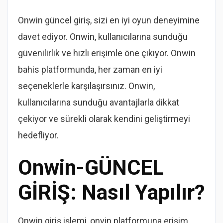
Onwin güncel giriş, sizi en iyi oyun deneyimine
davet ediyor. Onwin, kullanıcılarına sunduğu
güvenilirlik ve hızlı erişimle öne çıkıyor. Onwin
bahis platformunda, her zaman en iyi
seçeneklerle karşılaşırsınız. Onwin,
kullanıcılarına sunduğu avantajlarla dikkat
çekiyor ve sürekli olarak kendini geliştirmeyi
hedefliyor.
Onwin-GÜNCEL
GİRİŞ: Nasıl Yapılır?
Onwin giriş işlemi, onvin platformuna erişim