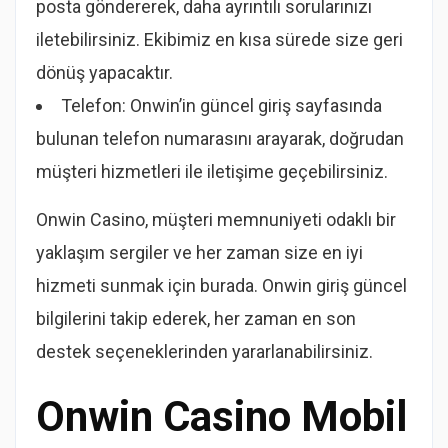
posta göndererek, daha ayrıntılı sorularınızı
iletebilirsiniz. Ekibimiz en kısa sürede size geri
dönüş yapacaktır.
Telefon: Onwin’in güncel giriş sayfasında
bulunan telefon numarasını arayarak, doğrudan
müşteri hizmetleri ile iletişime geçebilirsiniz.
Onwin Casino, müşteri memnuniyeti odaklı bir
yaklaşım sergiler ve her zaman size en iyi
hizmeti sunmak için burada. Onwin giriş güncel
bilgilerini takip ederek, her zaman en son
destek seçeneklerinden yararlanabilirsiniz.
Onwin Casino Mobil