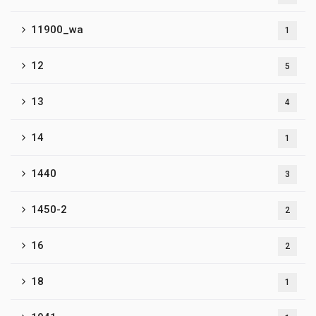
11900_wa
1
12
5
13
4
14
1
1440
3
1450-2
2
16
2
18
1