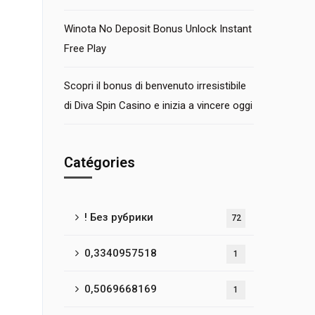
Winota No Deposit Bonus Unlock Instant
Free Play
Scopri il bonus di benvenuto irresistibile
di Diva Spin Casino e inizia a vincere oggi
Catégories
! Без рубрики
72
0,3340957518
1
0,5069668169
1