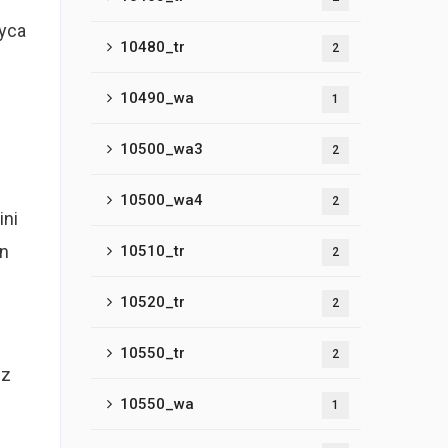
ayca
10480_tr
2
10490_wa
1
10500_wa3
2
10500_wa4
2
ini
in
10510_tr
2
10520_tr
2
10550_tr
2
iz
10550_wa
1