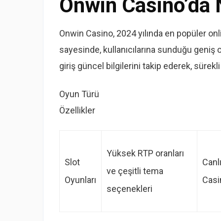
Onwin Casino’da 
Onwin Casino, 2024 yılında en popüler onl
sayesinde, kullanıcılarına sunduğu geniş o
giriş güncel bilgilerini takip ederek, sürekl
Oyun Türü
Özellikler
Yüksek RTP oranları
Slot
Canl
ve çeşitli tema
Oyunları
Casi
seçenekleri