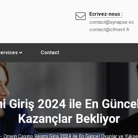
Ecrivez-nous :
contact@synapse.ec
contact@cfmerit.fr
ervices
Contact
 Giriş 2024 ile En Günce
Kazançlar Bekliyor
Onwin Casino Resmi Giriş 2024 ile En Güncel Oyunlar ve Yükse