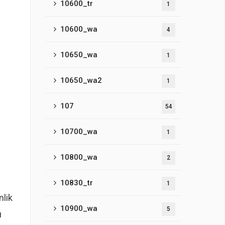
10600_tr
1
10600_wa
4
10650_wa
1
10650_wa2
1
107
54
10700_wa
1
10800_wa
2
10830_tr
1
nlik
10900_wa
5
u