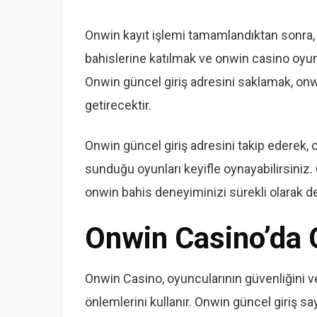
Onwin kayıt işlemi tamamlandıktan sonra, 
bahislerine katılmak ve onwin casino oyunl
Onwin güncel giriş adresini saklamak, on
getirecektir.
Onwin güncel giriş adresini takip ederek, 
sunduğu oyunları keyifle oynayabilirsiniz. 
onwin bahis deneyiminizi sürekli olarak de
Onwin Casino’da G
Onwin Casino, oyuncularının güvenliğini ve
önlemlerini kullanır. Onwin güncel giriş s