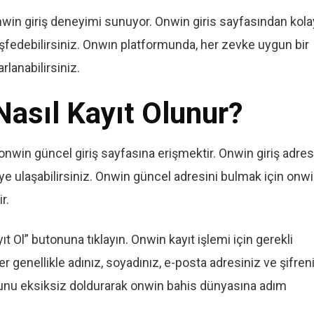
r onwin giriş deneyimi sunuyor. Onwin giris sayfasından kol
eşfedebilirsiniz. Onwın platformunda, her zevke uygun bir
rlanabilirsiniz.
asıl Kayıt Olunur?
 onwin güncel giriş sayfasına erişmektir. Onwin giriş adres
ye ulaşabilirsiniz. Onwin güncel adresini bulmak için onw
r.
ıt Ol” butonuna tıklayın. Onwin kayıt işlemi için gerekli
ler genellikle adınız, soyadınız, e-posta adresiniz ve şifren
ormunu eksiksiz doldurarak onwin bahis dünyasına adım