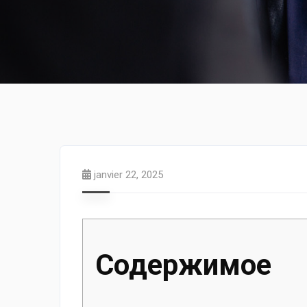
janvier 22, 2025
Содержимое