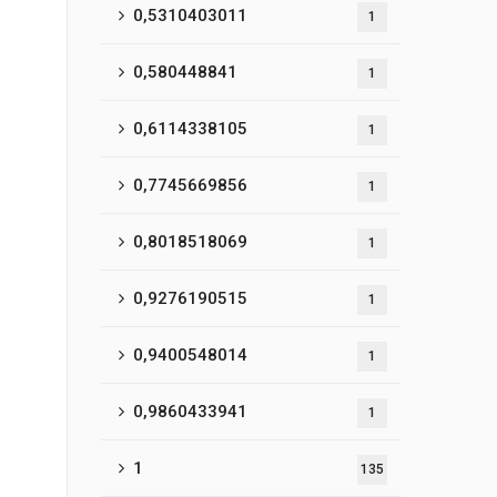
0,5310403011
1
0,580448841
1
0,6114338105
1
0,7745669856
1
0,8018518069
1
0,9276190515
1
0,9400548014
1
0,9860433941
1
1
135