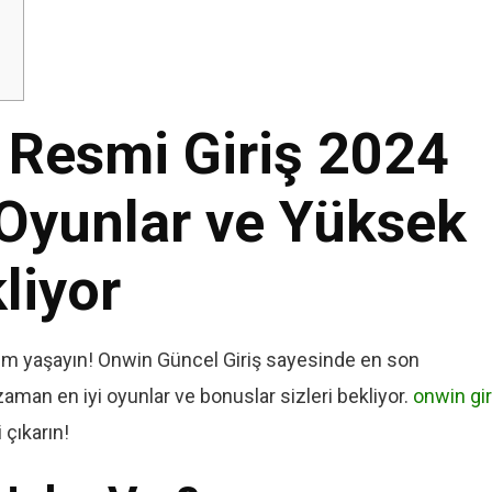
 Resmi Giriş 2024
 Oyunlar ve Yüksek
liyor
yim yaşayın! Onwin Güncel Giriş sayesinde en son
aman en iyi oyunlar ve bonuslar sizleri bekliyor.
onwin gir
 çıkarın!