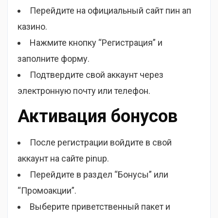
Перейдите на официальный сайт пин ап
казино.
Нажмите кнопку “Регистрация” и
заполните форму.
Подтвердите свой аккаунт через
электронную почту или телефон.
Активация бонусов
После регистрации войдите в свой
аккаунт на сайте pinup.
Перейдите в раздел “Бонусы” или
“Промоакции”.
Выберите приветственный пакет и