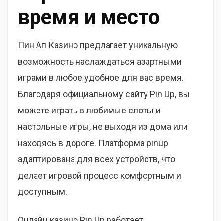
время и место
Пин Ап Казино предлагает уникальную
возможность наслаждаться азартными
играми в любое удобное для вас время.
Благодаря официальному сайту Pin Up, вы
можете играть в любимые слоты и
настольные игры, не выходя из дома или
находясь в дороге. Платформа pinup
адаптирована для всех устройств, что
делает игровой процесс комфортным и
доступным.
Онлайн казино Pin Up работает