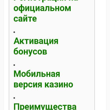
официальном
сайте
Активация
бонусов
Мобильная
версия казино
Преимущества