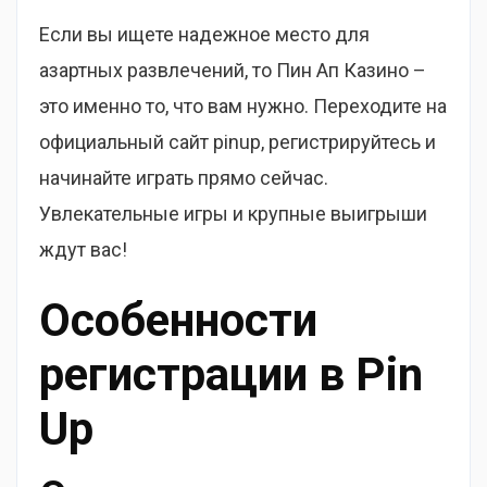
Если вы ищете надежное место для
азартных развлечений, то Пин Ап Казино –
это именно то, что вам нужно. Переходите на
официальный сайт pinup, регистрируйтесь и
начинайте играть прямо сейчас.
Увлекательные игры и крупные выигрыши
ждут вас!
Особенности
регистрации в Pin
Up