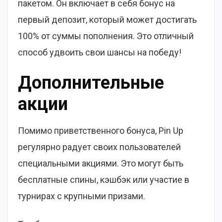
пакетом. Он включает в себя бонус на
первый депозит, который может достигать
100% от суммы пополнения. Это отличный
способ удвоить свои шансы на победу!
Дополнительные
акции
Помимо приветственного бонуса, Pin Up
регулярно радует своих пользователей
специальными акциями. Это могут быть
бесплатные спины, кэшбэк или участие в
турнирах с крупными призами.