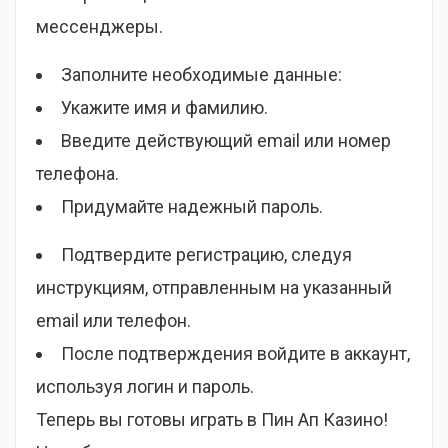
мессенджеры.
Заполните необходимые данные:
Укажите имя и фамилию.
Введите действующий email или номер
телефона.
Придумайте надежный пароль.
Подтвердите регистрацию, следуя
инструкциям, отправленным на указанный
email или телефон.
После подтверждения войдите в аккаунт,
используя логин и пароль.
Теперь вы готовы играть в Пин Ап Казино!