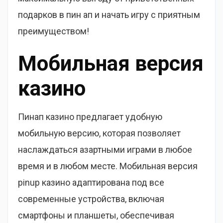
подарков в пин ап и начать игру с приятным
преимуществом!
Мобильная версия
казино
Пинап казино предлагает удобную
мобильную версию, которая позволяет
наслаждаться азартными играми в любое
время и в любом месте. Мобильная версия
pinup казино адаптирована под все
современные устройства, включая
смартфоны и планшеты, обеспечивая