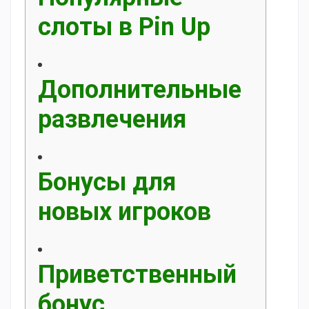
слоты в Pin Up
Дополнительные
развлечения
Бонусы для
новых игроков
Приветственный
бонус