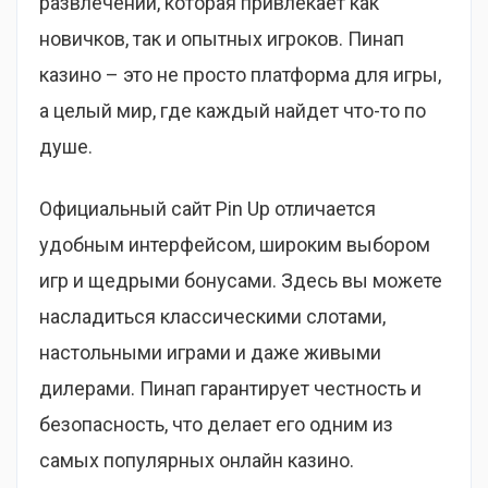
развлечений, которая привлекает как
новичков, так и опытных игроков. Пинап
казино – это не просто платформа для игры,
а целый мир, где каждый найдет что-то по
душе.
Официальный сайт Pin Up отличается
удобным интерфейсом, широким выбором
игр и щедрыми бонусами. Здесь вы можете
насладиться классическими слотами,
настольными играми и даже живыми
дилерами. Пинап гарантирует честность и
безопасность, что делает его одним из
самых популярных онлайн казино.