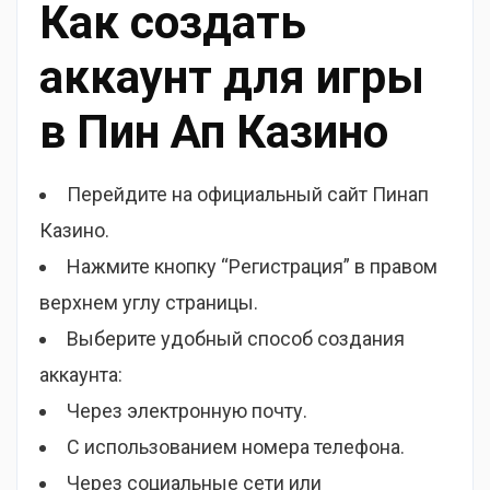
Как создать
аккаунт для игры
в Пин Ап Казино
Перейдите на официальный сайт Пинап
Казино.
Нажмите кнопку “Регистрация” в правом
верхнем углу страницы.
Выберите удобный способ создания
аккаунта:
Через электронную почту.
С использованием номера телефона.
Через социальные сети или