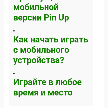
мобильной
версии Pin Up
Как начать играть
с мобильного
устройства?
Играйте в любое
время и место