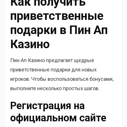
Как получить
приветственные
подарки в Пин Ап
Казино
Пин Ап Казино предлагает щедрые
приветственные подарки для новых
игроков. Чтобы воспользоваться бонусами,
выполните несколько простых шагов.
Регистрация на
официальном сайте