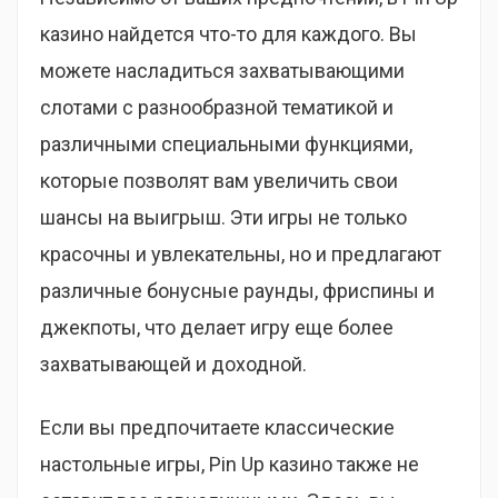
казино найдется что-то для каждого. Вы
можете насладиться захватывающими
слотами с разнообразной тематикой и
различными специальными функциями,
которые позволят вам увеличить свои
шансы на выигрыш. Эти игры не только
красочны и увлекательны, но и предлагают
различные бонусные раунды, фриспины и
джекпоты, что делает игру еще более
захватывающей и доходной.
Если вы предпочитаете классические
настольные игры, Pin Up казино также не