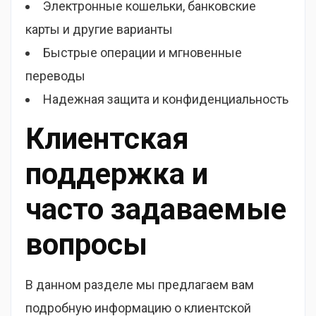
Электронные кошельки, банковские
карты и другие варианты
Быстрые операции и мгновенные
переводы
Надежная защита и конфиденциальность
Клиентская
поддержка и
часто задаваемые
вопросы
В данном разделе мы предлагаем вам
подробную информацию о клиентской