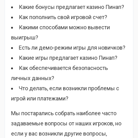
Какие бонусы предлагает казино Пинап?
Как пополнить свой игровой счет?
Какими способами можно вывести
выигрыш?
Есть ли демо-режим игры для новичков?
Какие игры предлагает казино Пинап?
Как обеспечивается безопасность
личных данных?
Что делать, если возникли проблемы с
игрой или платежами?
Мы постарались собрать наиболее часто
задаваемые вопросы от наших игроков, но
если у вас возникли другие вопросы,