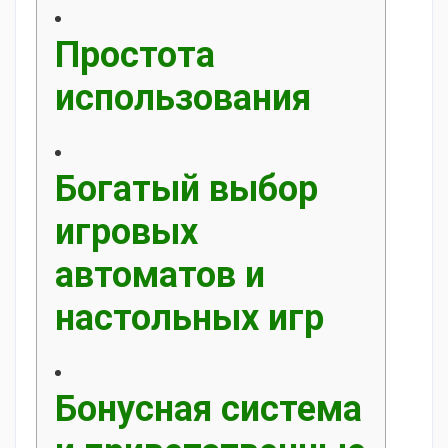
Простота
использования
Богатый выбор
игровых
автоматов и
настольных игр
Бонусная система