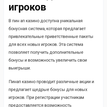
игроков
В пин ап казино доступна уникальная
бонусная система, которая предлагает
привлекательные приветственные пакеты
для всех новых игроков. Эта система
позволяет получить дополнительные
бонусы и возможность увеличить свои
выигрыши.
Пинап казино проводит различные акции и
предлагает щедрые бонусы для новых
игроков. При регистрации участникам
предоставляется возможность