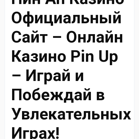
Официальный
Сайт – Онлайн
Казино Pin Up
– Играй и
Побеждай в
Увлекательных
Играх!