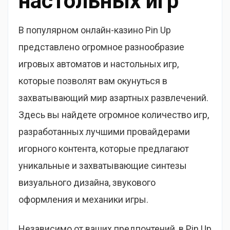
настольных игр
В популярном онлайн-казино Pin Up
представлено огромное разнообразие
игровых автоматов и настольных игр,
которые позволят вам окунуться в
захватывающий мир азартных развлечений.
Здесь вы найдете огромное количество игр,
разработанных лучшими провайдерами
игорного контента, которые предлагают
уникальные и захватывающие синтезы
визуального дизайна, звукового
оформления и механики игры.
Независимо от ваших предпочтений, в Pin Up