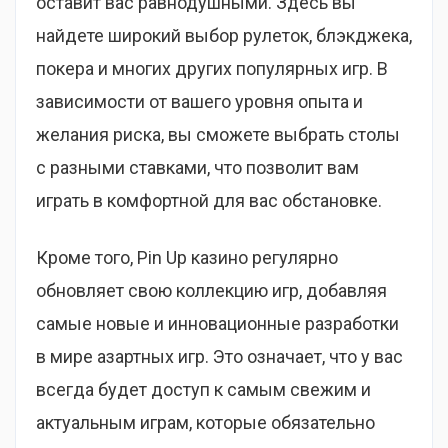
оставит вас равнодушными. Здесь вы
найдете широкий выбор рулеток, блэкджека,
покера и многих других популярных игр. В
зависимости от вашего уровня опыта и
желания риска, вы сможете выбрать столы
с разными ставками, что позволит вам
играть в комфортной для вас обстановке.
Кроме того, Pin Up казино регулярно
обновляет свою коллекцию игр, добавляя
самые новые и инновационные разработки
в мире азартных игр. Это означает, что у вас
всегда будет доступ к самым свежим и
актуальным играм, которые обязательно