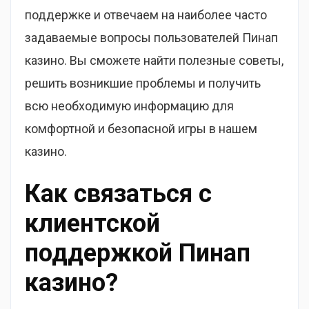
поддержке и отвечаем на наиболее часто
задаваемые вопросы пользователей Пинап
казино. Вы сможете найти полезные советы,
решить возникшие проблемы и получить
всю необходимую информацию для
комфортной и безопасной игры в нашем
казино.
Как связаться с
клиентской
поддержкой Пинап
казино?