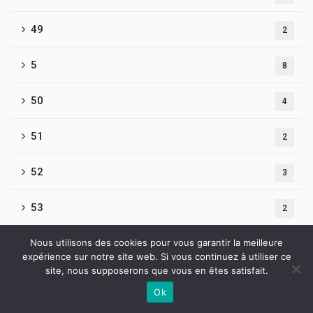
49
2
5
8
50
4
51
2
52
3
53
2
Nous utilisons des cookies pour vous garantir la meilleure
5610-Boomzino Casino
2
expérience sur notre site web. Si vous continuez à utiliser ce
site, nous supposerons que vous en êtes satisfait.
57
2
Ok
Contactez-nous