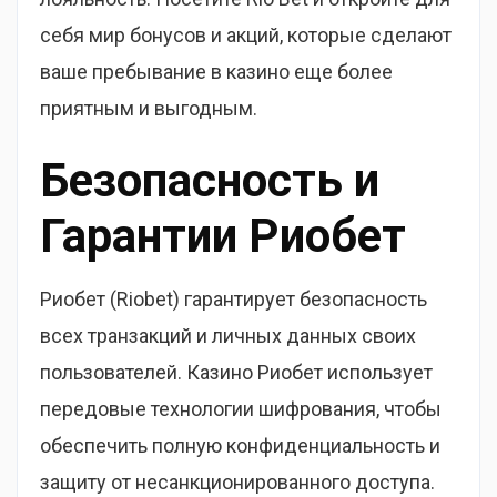
себя мир бонусов и акций, которые сделают
ваше пребывание в казино еще более
приятным и выгодным.
Безопасность и
Гарантии Риобет
Риобет (Riobet) гарантирует безопасность
всех транзакций и личных данных своих
пользователей. Казино Риобет использует
передовые технологии шифрования, чтобы
обеспечить полную конфиденциальность и
защиту от несанкционированного доступа.