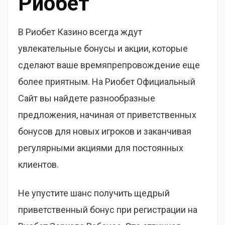
Риобет
В Риобет Казино всегда ждут
увлекательные бонусы и акции, которые
сделают ваше времяпрепровождение еще
более приятным. На Риобет Официальный
Сайт вы найдете разнообразные
предложения, начиная от приветственных
бонусов для новых игроков и заканчивая
регулярными акциями для постоянных
клиентов.
Не упустите шанс получить щедрый
приветственный бонус при регистрации на