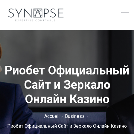
Риобет Официальный
Сайт и Зеркало
Онлайн Казино
Accueil
Business
Риобет Официальный Сайт и Зеркало Онлайн Казино