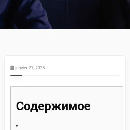
janvier 21, 2025
Содержимое