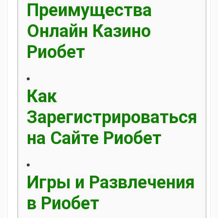
Преимущества
Онлайн Казино
Риобет
Как
Зарегистрироваться
на Сайте Риобет
Игры и Развлечения
в Риобет