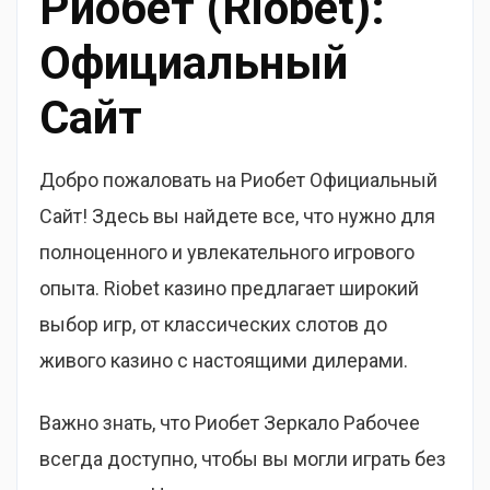
Риобет (Riobet):
Официальный
Сайт
Добро пожаловать на Риобет Официальный
Сайт! Здесь вы найдете все, что нужно для
полноценного и увлекательного игрового
опыта. Riobet казино предлагает широкий
выбор игр, от классических слотов до
живого казино с настоящими дилерами.
Важно знать, что Риобет Зеркало Рабочее
всегда доступно, чтобы вы могли играть без