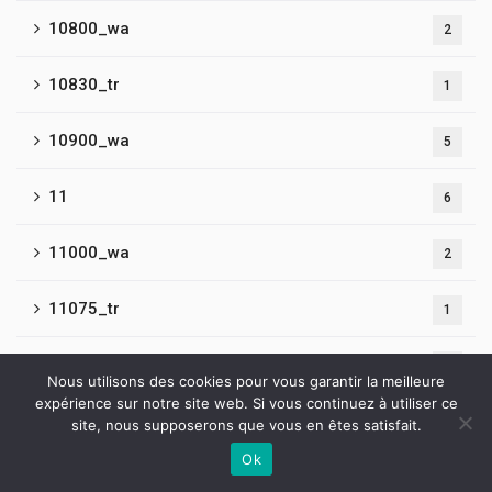
10800_wa
2
10830_tr
1
10900_wa
5
11
6
11000_wa
2
11075_tr
1
1165-7Gold Casino
2
Nous utilisons des cookies pour vous garantir la meilleure
expérience sur notre site web. Si vous continuez à utiliser ce
11700_wa
1
site, nous supposerons que vous en êtes satisfait.
Ok
11800_wa
Contactez-nous
1