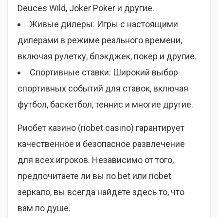
Deuces Wild, Joker Poker и другие.
Живые дилеры: Игры с настоящими
дилерами в режиме реального времени,
включая рулетку, блэкджек, покер и другие.
Спортивные ставки: Широкий выбор
спортивных событий для ставок, включая
футбол, баскетбол, теннис и многие другие.
Риобет казино (riobet casino) гарантирует
качественное и безопасное развлечение
для всех игроков. Независимо от того,
предпочитаете ли вы rio bet или riobet
зеркало, вы всегда найдете здесь то, что
вам по душе.