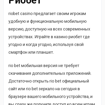
Риобет
riobet casino предлагает своим игрокам
удобную и функциональную мобильную
версию, доступную на всех современных
устройствах. Играйте в казино риобет где
угодно и когда угодно, используя свой
смартфон или планшет.
rio bet мобильная версия не требует
скачивания дополнительных приложений.
Достаточно открыть rio bet официальный
сайт или rio bet зеркало на сегодня в
браузере вашего мобильного устройства, и
вы сразу же получите доступ ко всем играм