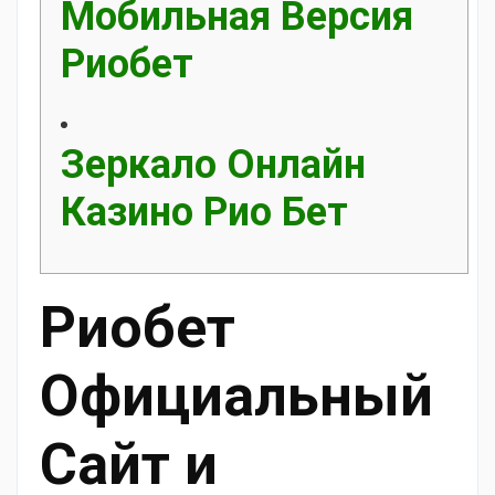
Мобильная Версия
Риобет
Зеркало Онлайн
Казино Рио Бет
Риобет
Официальный
Сайт и