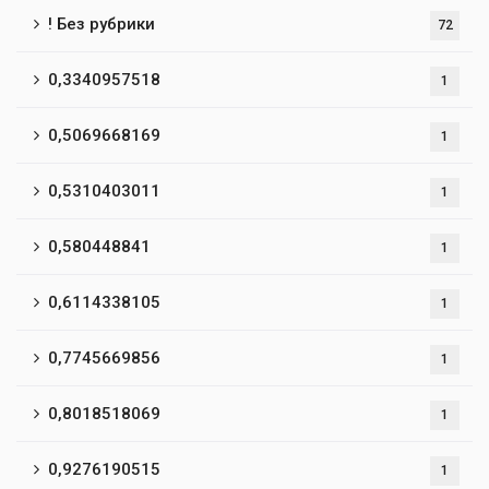
! Без рубрики
72
0,3340957518
1
0,5069668169
1
0,5310403011
1
0,580448841
1
0,6114338105
1
0,7745669856
1
0,8018518069
1
0,9276190515
1