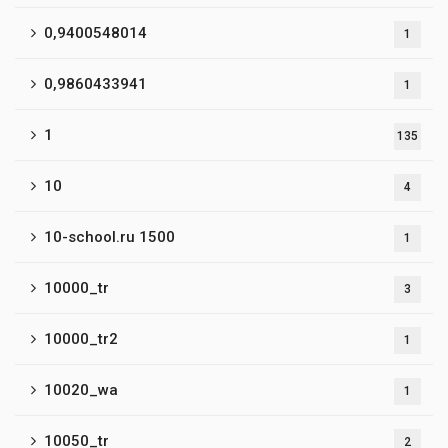
0,9400548014
1
0,9860433941
1
1
135
10
4
10-school.ru 1500
1
10000_tr
3
10000_tr2
1
10020_wa
1
10050_tr
2