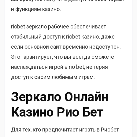
и функциям казино.
riobet зеркало рабочее обеспечивает
стабильный доступ к riobet казино, даже
если основной сайт временно недоступен.
Это гарантирует, что вы всегда сможете
наслаждаться игрой в rio bet, не теряя
доступ к своим любимым играм.
Зеркало Онлайн
Казино Рио Бет
Для тех, кто предпочитает играть в Риобет