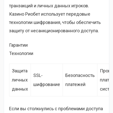
транзакций и личных данных игроков.
Казино Риобет использует передовые
технологии шифрования, чтобы обеспечить
защиту от несанкционированного доступа.
Гарантии
Технологии
Защита
Пров
SSL-
Безопасность
личных
плат
шифрование
платежей
данных
сист
Если вы столкнулись с проблемами доступа