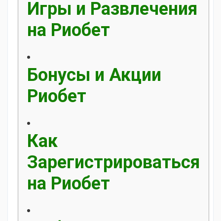
Игры и Развлечения
на Риобет
Бонусы и Акции
Риобет
Как
Зарегистрироваться
на Риобет