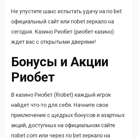
Не упустите шанс испытать удачу на rio bet
официальный сайт или riobet зеркало на
сегодня. Казино Риобет (риобет казино)
ждет вас с открытыми дверями!
Бонусы и Акции
Риобет
В казино Риобет (Riobet) каждый игрок
найдет что-то для себя. Начните свое
приключение с щедрых бонусов и азартных
акций, доступных на официальном сайте
riobet.com или через rio bet зеркало на