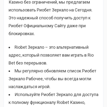
Казино без ограничений, мы предлагаем
использовать Риобет Зеркало на Сегодня.
Это надежный способ получить доступ к
Риобет Официальному Сайту даже при
блокировках.
Riobet Зеркало – это альтернативный
адрес, который позволяет вам играть в Rio
Bet без перерывов.
Мы регулярно обновляем список Риобет
Зеркало Рабочее, чтобы вы всегда могли
наслаждаться игрой.
Используйте Риобет Зеркало для доступа
к полному функционалу Riobet Казино,