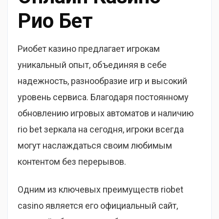
Рио Бет
Риобет казино предлагает игрокам
уникальный опыт, объединяя в себе
надежность, разнообразие игр и высокий
уровень сервиса. Благодаря постоянному
обновлению игровых автоматов и наличию
rio bet зеркала на сегодня, игроки всегда
могут наслаждаться своим любимым
контентом без перерывов.
Одним из ключевых преимуществ riobet
casino является его официальный сайт,