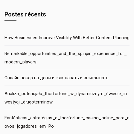
Postes récents
How Businesses Improve Visibility With Better Content Planning
Remarkable_opportunities_and_the_spinpin_experience_for_
modern_players
Онлайн покер на деньги: как начать и выигрывать
Analiza_potencjału_thorfortune_w_dynamicznym_świecie_in
westycji_długoterminow
Fantásticas_estratégias_e_thorfortune_casino_online_para_n
ovos_jogadores_em_Po