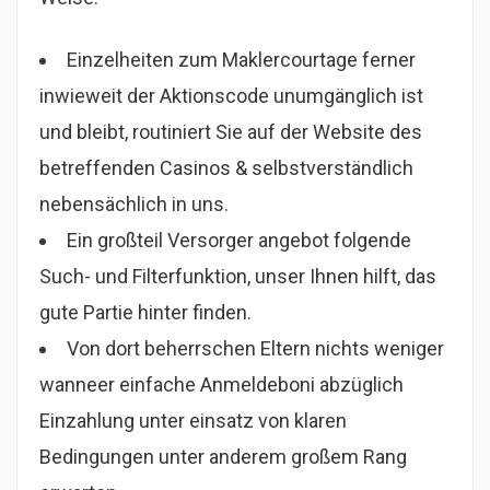
Einzelheiten zum Maklercourtage ferner
inwieweit der Aktionscode unumgänglich ist
und bleibt, routiniert Sie auf der Website des
betreffenden Casinos & selbstverständlich
nebensächlich in uns.
Ein großteil Versorger angebot folgende
Such- und Filterfunktion, unser Ihnen hilft, das
gute Partie hinter finden.
Von dort beherrschen Eltern nichts weniger
wanneer einfache Anmeldeboni abzüglich
Einzahlung unter einsatz von klaren
Bedingungen unter anderem großem Rang