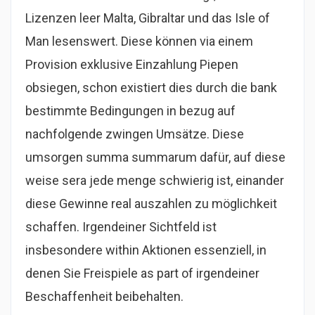
Lizenzen leer Malta, Gibraltar und das Isle of
Man lesenswert. Diese können via einem
Provision exklusive Einzahlung Piepen
obsiegen, schon existiert dies durch die bank
bestimmte Bedingungen in bezug auf
nachfolgende zwingen Umsätze. Diese
umsorgen summa summarum dafür, auf diese
weise sera jede menge schwierig ist, einander
diese Gewinne real auszahlen zu möglichkeit
schaffen. Irgendeiner Sichtfeld ist
insbesondere within Aktionen essenziell, in
denen Sie Freispiele as part of irgendeiner
Beschaffenheit beibehalten.