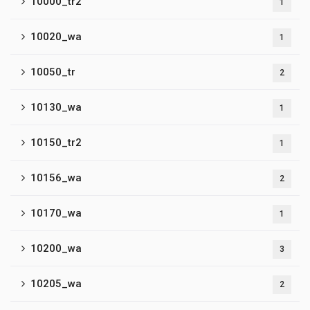
10000_tr2
1
10020_wa
1
10050_tr
2
10130_wa
1
10150_tr2
1
10156_wa
2
10170_wa
1
10200_wa
3
10205_wa
2