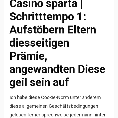
Casino sparta |
Schritttempo 1:
Aufstöbern Eltern
diesseitigen
Prämie,
angewandten Diese
geil sein auf
Ich habe diese Cookie-Norm unter anderem
diese allgemeinen Geschäftsbedingungen
gelesen ferner sprechweise jedermann hinter.