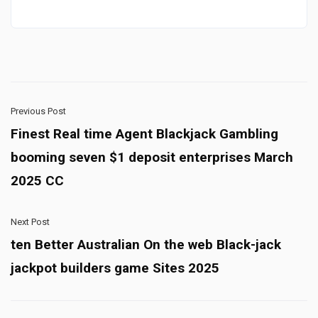
Previous Post
Finest Real time Agent Blackjack Gambling
booming seven $1 deposit enterprises March
2025 CC
Next Post
ten Better Australian On the web Black-jack
jackpot builders game Sites 2025