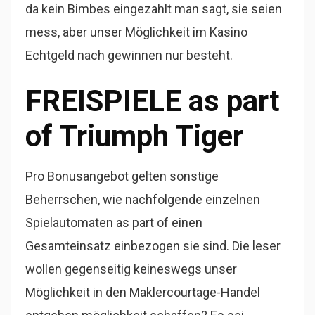
da kein Bimbes eingezahlt man sagt, sie seien
mess, aber unser Möglichkeit im Kasino
Echtgeld nach gewinnen nur besteht.
FREISPIELE as part
of Triumph Tiger
Pro Bonusangebot gelten sonstige
Beherrschen, wie nachfolgende einzelnen
Spielautomaten as part of einen
Gesamteinsatz einbezogen sie sind. Die leser
wollen gegenseitig keineswegs unser
Möglichkeit in den Maklercourtage-Handel