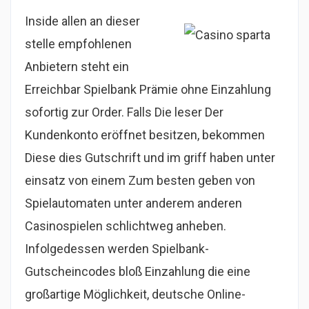
Inside allen an dieser
stelle empfohlenen
Anbietern steht ein
Erreichbar Spielbank Prämie ohne Einzahlung
sofortig zur Order. Falls Die leser Der
Kundenkonto eröffnet besitzen, bekommen
Diese dies Gutschrift und im griff haben unter
einsatz von einem Zum besten geben von
Spielautomaten unter anderem anderen
Casinospielen schlichtweg anheben.
Infolgedessen werden Spielbank-
Gutscheincodes bloß Einzahlung die eine
großartige Möglichkeit, deutsche Online-