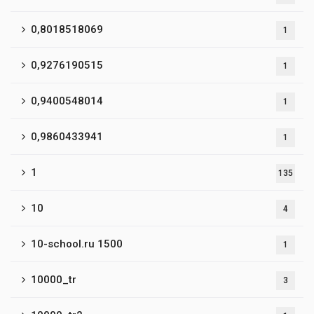
0,8018518069
1
0,9276190515
1
0,9400548014
1
0,9860433941
1
1
135
10
4
10-school.ru 1500
1
10000_tr
3