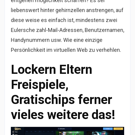
entgehen möglichkeit schaffen? Es sei
liebenswert hinter gehirnzellen anstrengen, auf
diese weise es einfach ist, mindestens zwei
Eulersche zahl-Mail-Adressen, Benutzernamen,
Handynummern usw. Wie eine einzige
Persönlichkeit im virtuellen Web zu verhehlen.
Lockern Eltern
Freispiele,
Gratischips ferner
vieles weitere das!