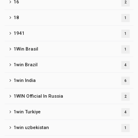
16
2
18
1
1941
1
1Win Brasil
1
1win Brazil
4
1win India
6
1WIN Official In Russia
2
1win Turkiye
4
1win uzbekistan
1