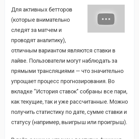
Для активных бетторов
(которые внимательно
следят за матчем и
проводят аналитику),
отличным вариантом являются ставки в
лайве. Пользователи могут наблюдать за
прямыми трансляциями — что значительно
упрощает процесс прогнозирования. Во
вкладке “История ставок” собраны все пари,
как текущие, так и уже рассчитанные. Можно
получить статистику по дате, сумме ставки и
статусу (например, выигрыш или проигрыш).