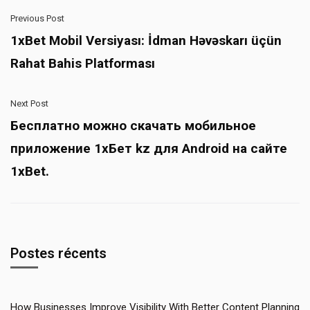
Previous Post
1xBet Mobil Versiyası: İdman Həvəskarı üçün
Rahat Bahis Platforması
Next Post
Бесплатно можно скачать мобильное
приложение 1хБет kz для Android на сайте
1xBet.
Postes récents
How Businesses Improve Visibility With Better Content Planning