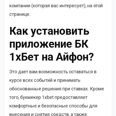
компании (которая вас интересует), на этой
странице.
Как установить
приложение БК
1xБет на Айфон?
Это дает вам возможность оставаться в
курсе всех событий и принимать
обоснованные решения при ставках. Кроме
того, букмекер 1xbet предоставляет
комфортные и безопасные способы для
внесения и снятия средств, а также