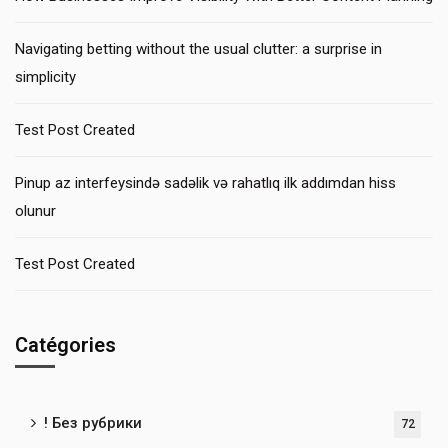
Navigating betting without the usual clutter: a surprise in
simplicity
Test Post Created
Pinup az interfeysində sadəlik və rahatlıq ilk addımdan hiss
olunur
Test Post Created
Catégories
! Без рубрики
72