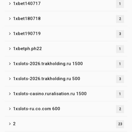
1xbet140717
1
1xbet180718
2
1xbet190719
3
1xbetph.ph22
1
1xslots-2026.trakholding.ru 1500
1
1xslots-2026.trakholding.ru 500
3
1xslots-casino.ruralisation.ru 1500
1
1xslots-ru.co.com 600
2
2
23