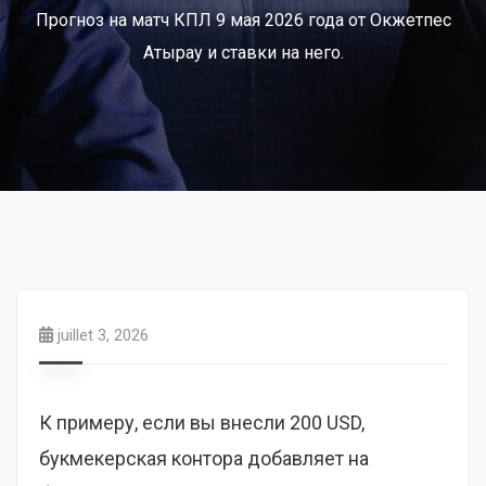
Прогноз на матч КПЛ 9 мая 2026 года от Окжетпес
Атырау и ставки на него.
juillet 3, 2026
К примеру, если вы внесли 200 USD,
букмекерская контора добавляет на