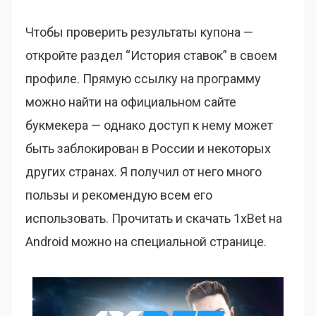
Чтобы проверить результаты купона —
откройте раздел “История ставок” в своем
профиле. Прямую ссылку на программу
можно найти на официальном сайте
букмекера — однако доступ к нему может
быть заблокирован в России и некоторых
других странах. Я получил от него много
пользы и рекомендую всем его
использовать. Прочитать и скачать 1xBet на
Android можно на специальной странице.