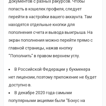
документов с разных ракурсов. Чтобы
попасть в кошелек профиля, следует
перейти в настройки вашего аккаунта. Там
находятся отдельные кнопки для
пополнения счета и вывода выигрыша. На
экран пополнения можно перейти прямо с
главной страницы, нажав кнопку
“Пополнить” в правом верхнем углу.
В Российской Федерации у букмекера
нет лицензии, поэтому приложение не будет
доступно в.
В декабре 2020 года самыми
популярными акциями были “Бонус на