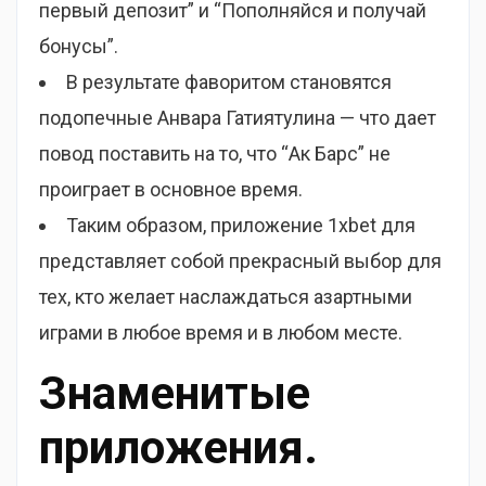
первый депозит” и “Пополняйся и получай
бонусы”.
В результате фаворитом становятся
подопечные Анвара Гатиятулина — что дает
повод поставить на то, что “Ак Барс” не
проиграет в основное время.
Таким образом, приложение 1xbet для
представляет собой прекрасный выбор для
тех, кто желает наслаждаться азартными
играми в любое время и в любом месте.
Знаменитые
приложения.