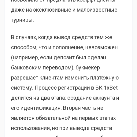
даже на эксклюзивные и малоизвестные
турниры.
В случаях, когда вывод средств тем же
способом, что и пополнение, невозможен
(например, если депозит был сделан
банковским переводом), букмекер
разрешает клиентам изменить платежную
систему. Процесс регистрации в БК 1xBet
делится на два этапа: создание аккаунта и
его идентификация. Вторая часть не
является обязательной на первых этапах
использования, но при выводе средств