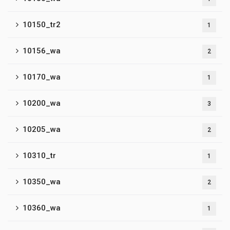
10150_tr2
1
10156_wa
2
10170_wa
1
10200_wa
3
10205_wa
2
10310_tr
1
10350_wa
2
10360_wa
1