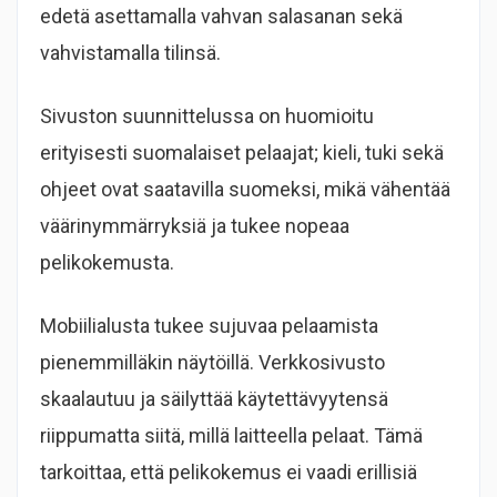
edetä asettamalla vahvan salasanan sekä
vahvistamalla tilinsä.
Sivuston suunnittelussa on huomioitu
erityisesti suomalaiset pelaajat; kieli, tuki sekä
ohjeet ovat saatavilla suomeksi, mikä vähentää
väärinymmärryksiä ja tukee nopeaa
pelikokemusta.
Mobiilialusta tukee sujuvaa pelaamista
pienemmilläkin näytöillä. Verkkosivusto
skaalautuu ja säilyttää käytettävyytensä
riippumatta siitä, millä laitteella pelaat. Tämä
tarkoittaa, että pelikokemus ei vaadi erillisiä