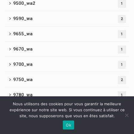
9500_wa2
1
9590_wa
2
9655_wa
1
9670_wa
1
9700_wa
1
9750_wa
2
9780_wa
1
Nous utilisons des cookies pour vous garantir la meilleure
expérience sur notre site web. Si vous continuez à utiliser ce
9800_wa
1
site, nous supposerons que vous en êtes satisfait.
Ok
9820_wa
1
Contactez-nous