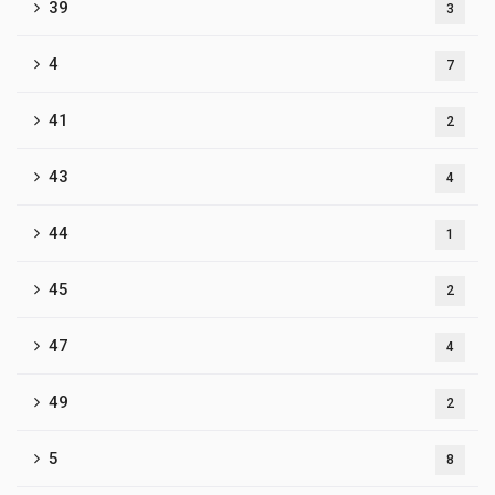
39
3
4
7
41
2
43
4
44
1
45
2
47
4
49
2
5
8