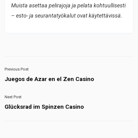
Muista asettaa pelirajoja ja pelata kohtuullisesti
– esto- ja seurantatyökalut ovat käytettävissä.
Previous Post
Juegos de Azar en el Zen Casino
Next Post
Glücksrad im Spinzen Casino