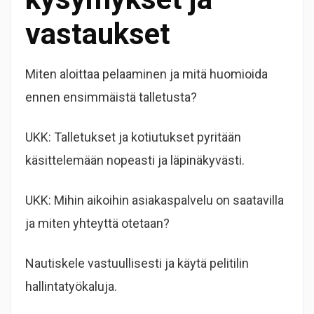
vastaukset
Miten aloittaa pelaaminen ja mitä huomioida
ennen ensimmäistä talletusta?
UKK: Talletukset ja kotiutukset pyritään
käsittelemään nopeasti ja läpinäkyvästi.
UKK: Mihin aikoihin asiakaspalvelu on saatavilla
ja miten yhteyttä otetaan?
Nautiskele vastuullisesti ja käytä pelitilin
hallintatyökaluja.