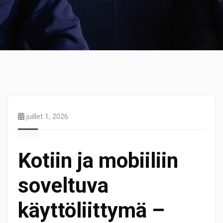
juillet 1, 2026
Kotiin ja mobiiliin
soveltuva
käyttöliittymä –