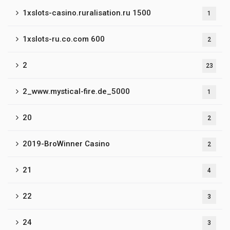
1xslots-casino.ruralisation.ru 1500
1
1xslots-ru.co.com 600
2
2
23
2_www.mystical-fire.de_5000
1
20
2
2019-BroWinner Casino
2
21
4
22
3
24
3