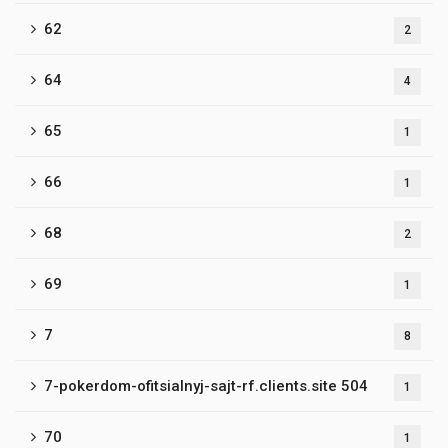
62
2
64
4
65
1
66
1
68
2
69
1
7
8
7-pokerdom-ofitsialnyj-sajt-rf.clients.site 504
1
70
1