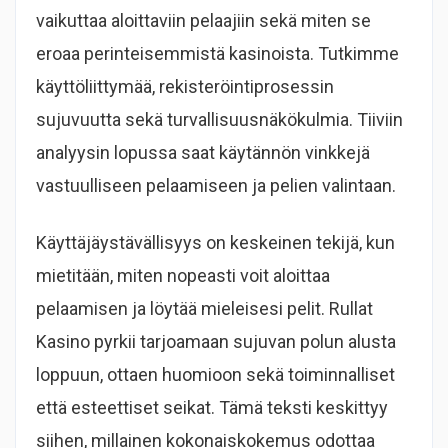
vaikuttaa aloittaviin pelaajiin sekä miten se
eroaa perinteisemmistä kasinoista. Tutkimme
käyttöliittymää, rekisteröintiprosessin
sujuvuutta sekä turvallisuusnäkökulmia. Tiiviin
analyysin lopussa saat käytännön vinkkejä
vastuulliseen pelaamiseen ja pelien valintaan.
Käyttäjäystävällisyys on keskeinen tekijä, kun
mietitään, miten nopeasti voit aloittaa
pelaamisen ja löytää mieleisesi pelit. Rullat
Kasino pyrkii tarjoamaan sujuvan polun alusta
loppuun, ottaen huomioon sekä toiminnalliset
että esteettiset seikat. Tämä teksti keskittyy
siihen, millainen kokonaiskokemus odottaa