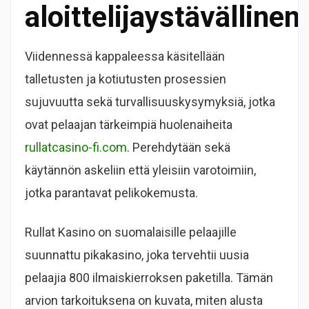
aloittelijaystävällinen
Viidennessä kappaleessa käsitellään
talletusten ja kotiutusten prosessien
sujuvuutta sekä turvallisuuskysymyksiä, jotka
ovat pelaajan tärkeimpiä huolenaiheita
rullatcasino-fi.com
. Perehdytään sekä
käytännön askeliin että yleisiin varotoimiin,
jotka parantavat pelikokemusta.
Rullat Kasino on suomalaisille pelaajille
suunnattu pikakasino, joka tervehtii uusia
pelaajia 800 ilmaiskierroksen paketilla. Tämän
arvion tarkoituksena on kuvata, miten alusta