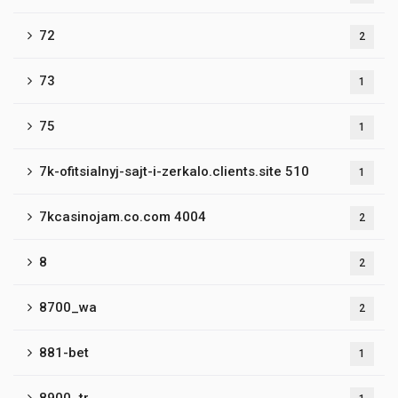
72
2
73
1
75
1
7k-ofitsialnyj-sajt-i-zerkalo.clients.site 510
1
7kcasinojam.co.com 4004
2
8
2
8700_wa
2
881-bet
1