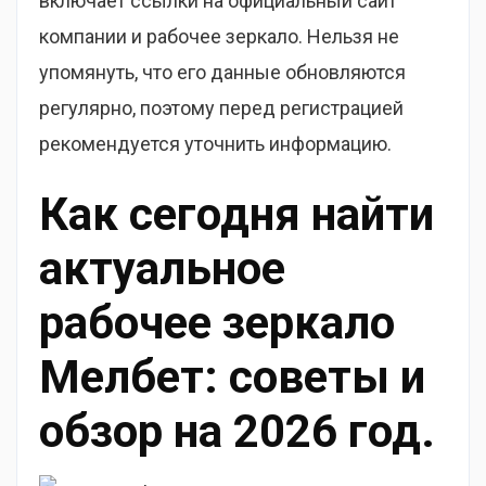
включает ссылки на официальный сайт
компании и рабочее зеркало. Нельзя не
упомянуть, что его данные обновляются
регулярно, поэтому перед регистрацией
рекомендуется уточнить информацию.
Как сегодня найти
актуальное
рабочее зеркало
Мелбет: советы и
обзор на 2026 год.