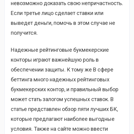
невозможно доказать свою непричастность.
Если третье лицо сделает ставки или
выведет деньги, помочь в этом случае не
получится.
Надежные рейтинговые букмекерские
конторы играют важнейшую роль в
обеспечении защиты. К тому же В сфере
беттинга много надежных рейтинговых
букмекерских контор, и правильный выбор
может стать залогом успешных ставок. В
статье представлен обзор пяти лучших БК,
которые предлагают наиболее выгодные
условия. Также на сайте можно ввести