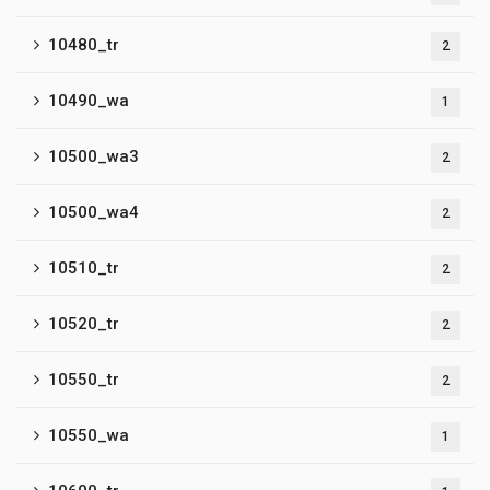
10480_tr
2
10490_wa
1
10500_wa3
2
10500_wa4
2
10510_tr
2
10520_tr
2
10550_tr
2
10550_wa
1