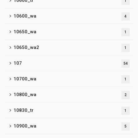
10600_tr
1
10600_wa
4
10650_wa
1
10650_wa2
1
107
54
10700_wa
1
10800_wa
2
10830_tr
1
10900_wa
5