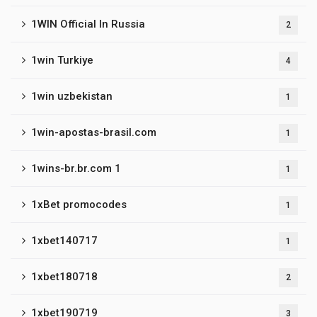
1WIN Official In Russia
2
1win Turkiye
4
1win uzbekistan
1
1win-apostas-brasil.com
1
1wins-br.br.com 1
1
1xBet promocodes
1
1xbet140717
1
1xbet180718
2
1xbet190719
3