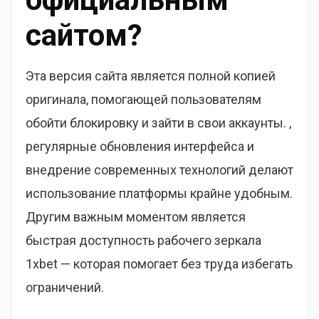
сайтом?
Эта версия сайта является полной копией
оригинала, помогающей пользователям
обойти блокировку и зайти в свои аккаунты. ,
регулярные обновления интерфейса и
внедрение современных технологий делают
использование платформы крайне удобным.
Другим важным моментом является
быстрая доступность рабочего зеркала
1xbet — которая помогает без труда избегать
ограничений.