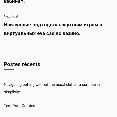
кабинет.
Next Post
Наилучшие подходы к азартным играм в
виртуальных eva casino казино.
Postes récents
Navigating betting without the usual clutter: a surprise in
simplicity
Test Post Created