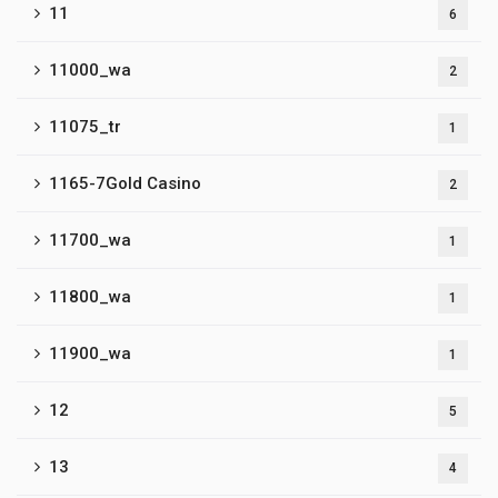
11
6
11000_wa
2
11075_tr
1
1165-7Gold Casino
2
11700_wa
1
11800_wa
1
11900_wa
1
12
5
13
4