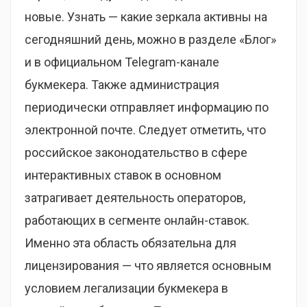
новые. Узнать — какие зеркала активны на
сегодняшний день, можно в разделе «Блог»
и в официальном Telegram-канале
букмекера. Также администрация
периодически отправляет информацию по
электронной почте. Следует отметить, что
российское законодательство в сфере
интерактивных ставок в основном
затрагивает деятельность операторов,
работающих в сегменте онлайн-ставок.
Именно эта область обязательна для
лицензирования — что является основным
условием легализации букмекера в