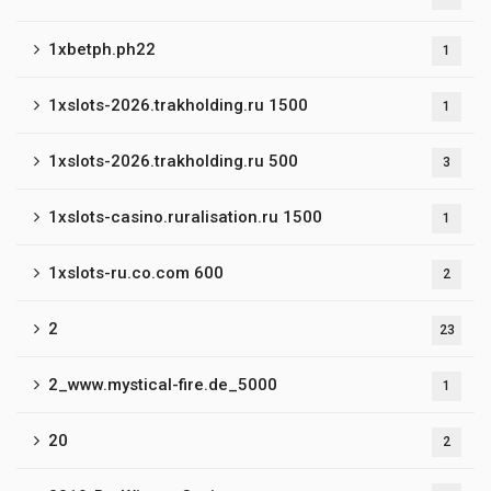
1xbetph.ph22
1
1xslots-2026.trakholding.ru 1500
1
1xslots-2026.trakholding.ru 500
3
1xslots-casino.ruralisation.ru 1500
1
1xslots-ru.co.com 600
2
2
23
2_www.mystical-fire.de_5000
1
20
2