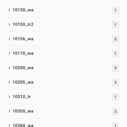
10130_wa
1
10150_tr2
1
10156_wa
2
10170_wa
1
10200_wa
3
10205_wa
2
10310_tr
1
10350_wa
2
10360_wa
1