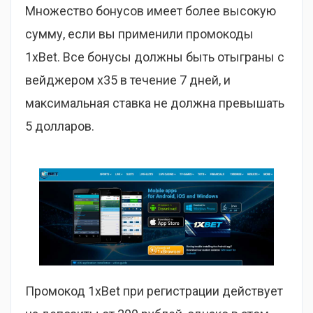
Множество бонусов имеет более высокую
сумму, если вы применили промокоды
1xBet. Все бонусы должны быть отыграны с
вейджером x35 в течение 7 дней, и
максимальная ставка не должна превышать
5 долларов.
Промокод 1xBet при регистрации действует