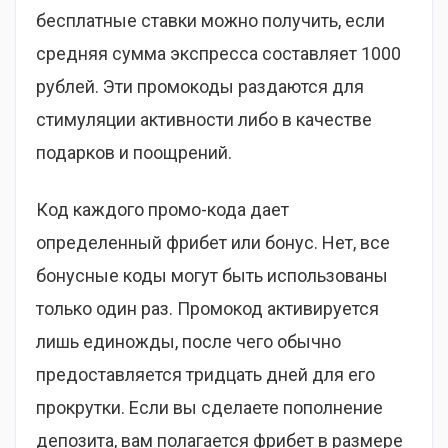
бесплатные ставки можно получить, если
средняя сумма экспресса составляет 1000
рублей. Эти промокоды раздаются для
стимуляции активности либо в качестве
подарков и поощрений.
Код каждого промо-кода дает
определенный фрибет или бонус. Нет, все
бонусные коды могут быть использованы
только один раз. Промокод активируется
лишь единожды, после чего обычно
предоставляется тридцать дней для его
прокрутки. Если вы сделаете пополнение
депозита, вам полагается фрибет в размере