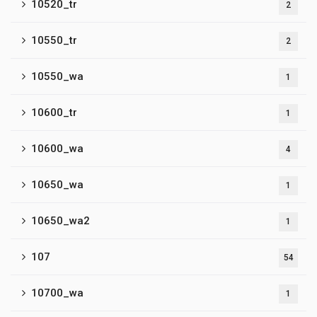
10520_tr
2
10550_tr
2
10550_wa
1
10600_tr
1
10600_wa
4
10650_wa
1
10650_wa2
1
107
54
10700_wa
1