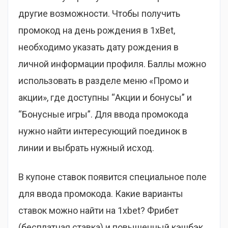
другие возможности. Чтобы получить
промокод на день рождения в 1xBet,
необходимо указать дату рождения в
личной информации профиля. Баллы можно
использовать в разделе меню «Промо и
акции», где доступны “Акции и бонусы” и
“Бонусные игры”. Для ввода промокода
нужно найти интересующий поединок в
линии и выбрать нужный исход.
В купоне ставок появится специальное поле
для ввода промокода. Какие варианты
ставок можно найти на 1xbet? Фрибет
(бесплатная ставка) и повышенный кэшбэк