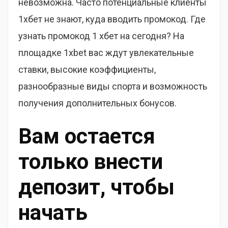
невозможна. Часто потенциальные клиенты
1хбет не знают, куда вводить промокод. Где
узнать промокод 1 хбет на сегодня? На
площадке 1xbet вас ждут увлекательные
ставки, высокие коэффициенты,
разнообразные виды спорта и возможность
получения дополнительных бонусов.
Вам остается
только внести
депозит, чтобы
начать