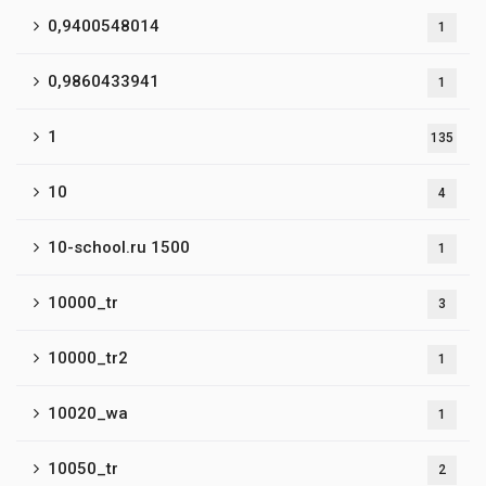
0,9400548014
1
0,9860433941
1
1
135
10
4
10-school.ru 1500
1
10000_tr
3
10000_tr2
1
10020_wa
1
10050_tr
2