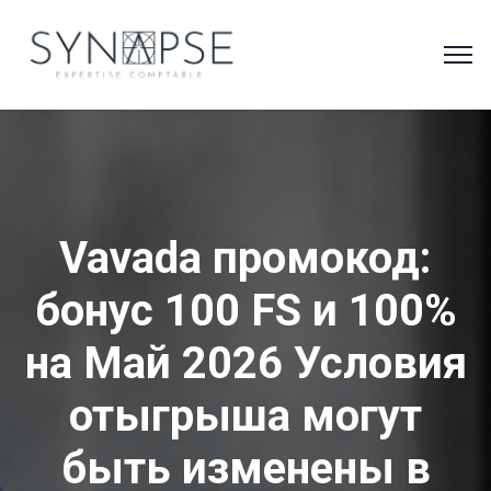
Vavada промокод:
бонус 100 FS и 100%
на Май 2026 Условия
отыгрыша могут
быть изменены в