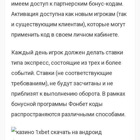
имеем доступ к партнерским бонус-кодам.
Активация доступна как новым игрокам (так
и существующим клиентам), которые могут
применить код в своем личном кабинете.
Каждый день игрок должен делать ставки
типа экспресс, состоящие из трех и более
событий. Ставки (не соответствующие
требованиям), не будут засчитаны и не
приблизят к выполнению оборота. В рамках
бонусной программы Фонбет коды
распространяются различными способами.