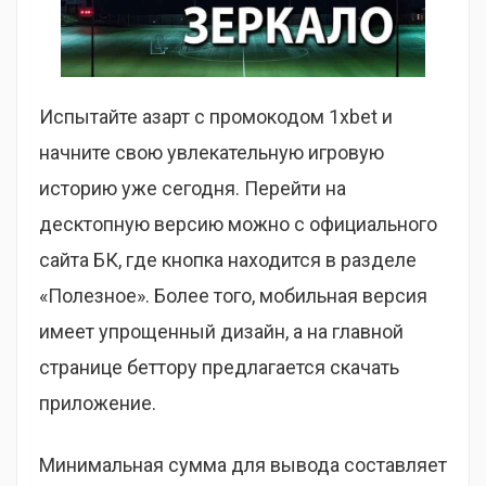
Испытайте азарт с промокодом 1xbet и
начните свою увлекательную игровую
историю уже сегодня. Перейти на
десктопную версию можно с официального
сайта БК, где кнопка находится в разделе
«Полезное». Более того, мобильная версия
имеет упрощенный дизайн, а на главной
странице беттору предлагается скачать
приложение.
Минимальная сумма для вывода составляет