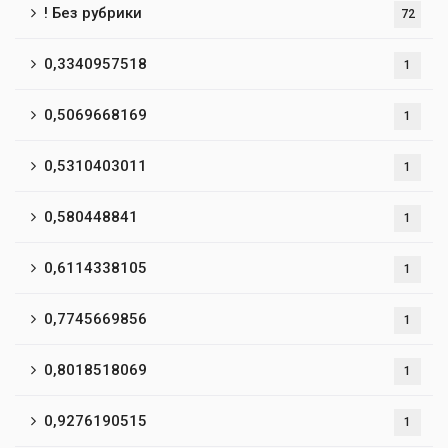
! Без рубрики
72
0,3340957518
1
0,5069668169
1
0,5310403011
1
0,580448841
1
0,6114338105
1
0,7745669856
1
0,8018518069
1
0,9276190515
1