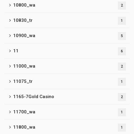
10800_wa
2
10830_tr
1
10900_wa
5
11
6
11000_wa
2
11075_tr
1
1165-7Gold Casino
2
11700_wa
1
11800_wa
1