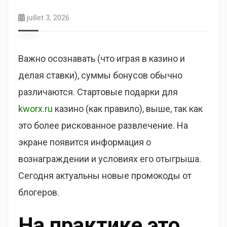
juillet 3, 2026
Важно осознавать (что играя в казино и
делая ставки), суммы бонусов обычно
различаются. Стартовые подарки для
kworx.ru
казино (как правило), выше, так как
это более рискованное развлечение. На
экране появится информация о
вознаграждении и условиях его отыгрыша.
Сегодня актуальны новые промокоды от
блогеров.
На практике это