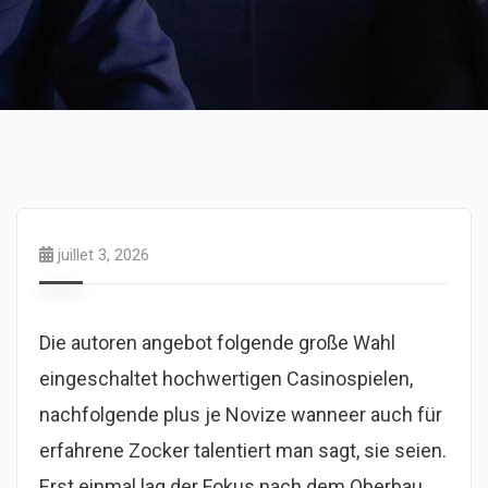
juillet 3, 2026
Die autoren angebot folgende große Wahl
eingeschaltet hochwertigen Casinospielen,
nachfolgende plus je Novize wanneer auch für
erfahrene Zocker talentiert man sagt, sie seien.
Erst einmal lag der Fokus nach dem Oberbau