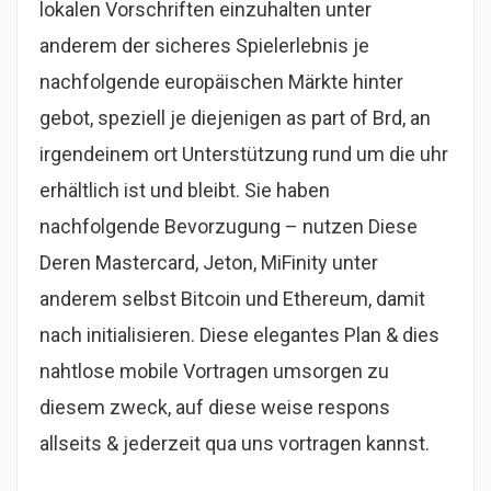
lokalen Vorschriften einzuhalten unter
anderem der sicheres Spielerlebnis je
nachfolgende europäischen Märkte hinter
gebot, speziell je diejenigen as part of Brd, an
irgendeinem ort Unterstützung rund um die uhr
erhältlich ist und bleibt. Sie haben
nachfolgende Bevorzugung – nutzen Diese
Deren Mastercard, Jeton, MiFinity unter
anderem selbst Bitcoin und Ethereum, damit
nach initialisieren. Diese elegantes Plan & dies
nahtlose mobile Vortragen umsorgen zu
diesem zweck, auf diese weise respons
allseits & jederzeit qua uns vortragen kannst.