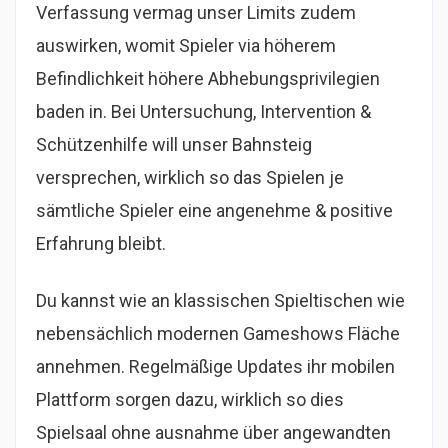
Verfassung vermag unser Limits zudem
auswirken, womit Spieler via höherem
Befindlichkeit höhere Abhebungsprivilegien
baden in. Bei Untersuchung, Intervention &
Schützenhilfe will unser Bahnsteig
versprechen, wirklich so das Spielen je
sämtliche Spieler eine angenehme & positive
Erfahrung bleibt.
Du kannst wie an klassischen Spieltischen wie
nebensächlich modernen Gameshows Fläche
annehmen. Regelmäßige Updates ihr mobilen
Plattform sorgen dazu, wirklich so dies
Spielsaal ohne ausnahme über angewandten