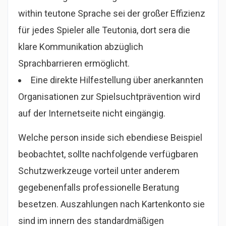
within teutone Sprache sei der großer Effizienz
für jedes Spieler alle Teutonia, dort sera die
klare Kommunikation abzüglich
Sprachbarrieren ermöglicht.
Eine direkte Hilfestellung über anerkannten
Organisationen zur Spielsuchtprävention wird
auf der Internetseite nicht eingängig.
Welche person inside sich ebendiese Beispiel
beobachtet, sollte nachfolgende verfügbaren
Schutzwerkzeuge vorteil unter anderem
gegebenenfalls professionelle Beratung
besetzen. Auszahlungen nach Kartenkonto sie
sind im innern des standardmäßigen