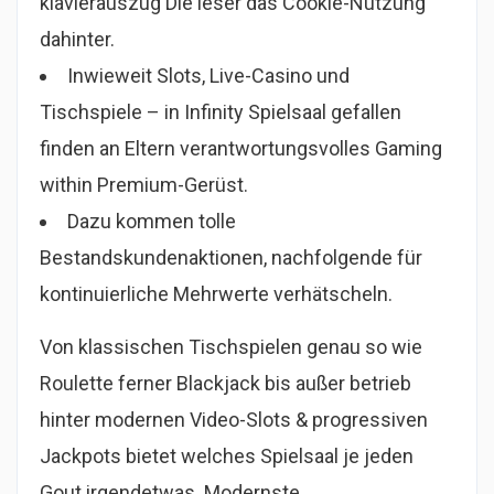
klavierauszug Die leser das Cookie-Nutzung
dahinter.
Inwieweit Slots, Live-Casino und
Tischspiele – in Infinity Spielsaal gefallen
finden an Eltern verantwortungsvolles Gaming
within Premium-Gerüst.
Dazu kommen tolle
Bestandskundenaktionen, nachfolgende für
kontinuierliche Mehrwerte verhätscheln.
Von klassischen Tischspielen genau so wie
Roulette ferner Blackjack bis außer betrieb
hinter modernen Video-Slots & progressiven
Jackpots bietet welches Spielsaal je jeden
Gout irgendetwas. Modernste