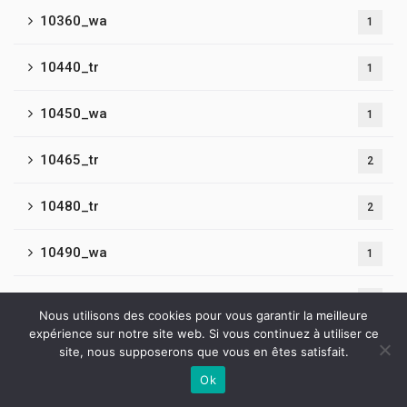
10360_wa
1
10440_tr
1
10450_wa
1
10465_tr
2
10480_tr
2
10490_wa
1
10500_wa3
2
Nous utilisons des cookies pour vous garantir la meilleure
expérience sur notre site web. Si vous continuez à utiliser ce
10500_wa4
2
site, nous supposerons que vous en êtes satisfait.
Ok
10510_tr
2
Contactez-nous