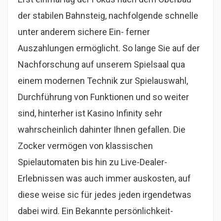
der stabilen Bahnsteig, nachfolgende schnelle
unter anderem sichere Ein- ferner
Auszahlungen ermöglicht.
So lange Sie auf der
Nachforschung auf unserem Spielsaal qua
einem modernen Technik zur Spielauswahl,
Durchführung von Funktionen und so weiter
sind, hinterher ist Kasino Infinity sehr
wahrscheinlich dahinter Ihnen gefallen. Die
Zocker vermögen von klassischen
Spielautomaten bis hin zu Live-Dealer-
Erlebnissen was auch immer auskosten, auf
diese weise sic für jedes jeden irgendetwas
dabei wird. Ein Bekannte persönlichkeit-