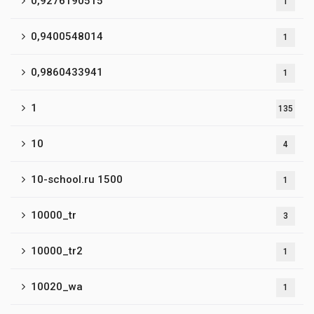
0,9276190515
1
0,9400548014
1
0,9860433941
1
1
135
10
4
10-school.ru 1500
1
10000_tr
3
10000_tr2
1
10020_wa
1