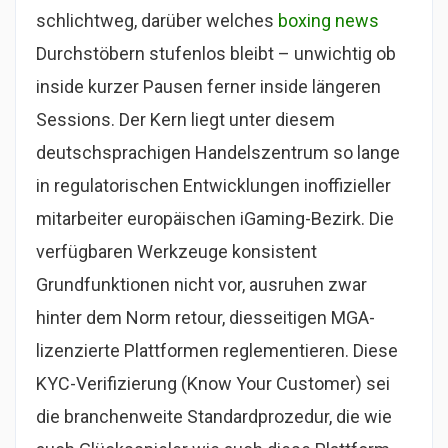
schlichtweg, darüber welches
boxing news
Durchstöbern stufenlos bleibt – unwichtig ob
inside kurzer Pausen ferner inside längeren
Sessions. Der Kern liegt unter diesem
deutschsprachigen Handelszentrum so lange
in regulatorischen Entwicklungen inoffizieller
mitarbeiter europäischen iGaming-Bezirk. Die
verfügbaren Werkzeuge konsistent
Grundfunktionen nicht vor, ausruhen zwar
hinter dem Norm retour, diesseitigen MGA-
lizenzierte Plattformen reglementieren. Diese
KYC-Verifizierung (Know Your Customer) sei
die branchenweite Standardprozedur, die wie