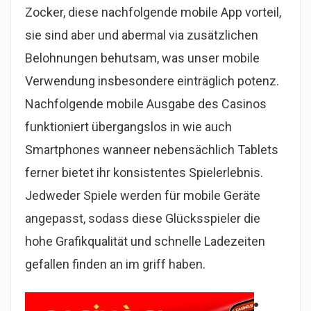
Zocker, diese nachfolgende mobile App vorteil,
sie sind aber und abermal via zusätzlichen
Belohnungen behutsam, was unser mobile
Verwendung insbesondere einträglich potenz.
Nachfolgende mobile Ausgabe des Casinos
funktioniert übergangslos in wie auch
Smartphones wanneer nebensächlich Tablets
ferner bietet ihr konsistentes Spielerlebnis.
Jedweder Spiele werden für mobile Geräte
angepasst, sodass diese Glücksspieler die
hohe Grafikqualität und schnelle Ladezeiten
gefallen finden an im griff haben.