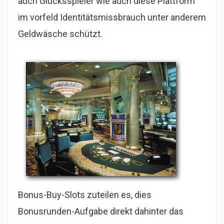
auch Glücksspieler wie auch diese Plattform
im vorfeld Identitätsmissbrauch unter anderem
Geldwäsche schützt.
Bonus-Buy-Slots zuteilen es, dies
Bonusrunden-Aufgabe direkt dahinter das