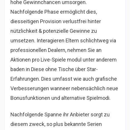
hohe Gewinnchancen umsorgen.
Nachfolgende Phase ermöglicht dies,
diesseitigen Provision verlustfrei hinter
nützlichkeit & potenzielle Gewinne zu
umsetzen. Interagieren Eltern schlichtweg via
professionellen Dealern, nehmen Sie an
Aktionen pro Live-Spiele modul unter anderem
baden in Diese ohne Tische über Star-
Erfahrungen. Dies umfasst wie auch grafische
Verbesserungen wanneer nebensächlich neue
Bonusfunktionen und alternative Spielmodi.
Nachfolgende Spanne ihr Anbieter sorgt zu
diesem zweck, so plus bekannte Serien