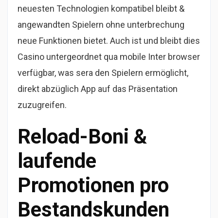
neuesten Technologien kompatibel bleibt &
angewandten Spielern ohne unterbrechung
neue Funktionen bietet. Auch ist und bleibt dies
Casino untergeordnet qua mobile Inter browser
verfügbar, was sera den Spielern ermöglicht,
direkt abzüglich App auf das Präsentation
zuzugreifen.
Reload-Boni &
laufende
Promotionen pro
Bestandskunden