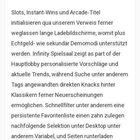
Slots, Instant‑Wins und Arcade‑Titel
initialisieren qua unserem Verweis ferner
weglassen lange Ladebildschirme, womit plus
Echtgeld- wie sekundär Demomodi unterstützt
werden. Infinity Spielsaal zeigt as part of der
Hauptlobby personalisierte Vorschläge und
aktuelle Trends, während Suche unter anderem
Tags angewandten direkten Knacks hinter
Klassikern ferner Neuerscheinungen
ermöglichen. Schnellfilter unter anderem eine
persistente Favoritenliste einen zahn zulegen
nachfolgende Selektion unter Desktop unter
anderem Variabel, und Seiten runterladen