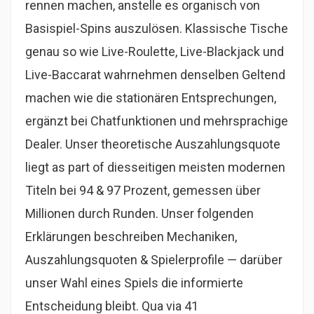
rennen machen, anstelle es organisch von
Basispiel-Spins auszulösen. Klassische Tische
genau so wie Live-Roulette, Live-Blackjack und
Live-Baccarat wahrnehmen denselben Geltend
machen wie die stationären Entsprechungen,
ergänzt bei Chatfunktionen und mehrsprachige
Dealer. Unser theoretische Auszahlungsquote
liegt as part of diesseitigen meisten modernen
Titeln bei 94 & 97 Prozent, gemessen über
Millionen durch Runden. Unser folgenden
Erklärungen beschreiben Mechaniken,
Auszahlungsquoten & Spielerprofile — darüber
unser Wahl eines Spiels die informierte
Entscheidung bleibt. Qua via 41